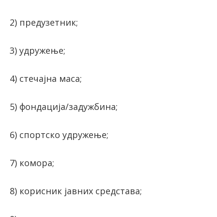
2) предузетник;
3) удружење;
4) стечајна маса;
5) фондација/задужбина;
6) спортско удружење;
7) комора;
8) корисник јавних средстава;