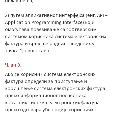
овлашћења;
2) путем апликативног интерфејса (енг. API –
Application Programming Interface) који
омогућава повезивање са софтверским
системом корисника система електронских
фактура и вршење радњи наведених у
тачки 1) овог става.
Члан 9.
Ако се корисник система електронских
фактура определи за приступање и
коришћење система електронских фактура
преко информационог посредника,
корисник система електронских фактура
преко одговарајуће опције корисничког