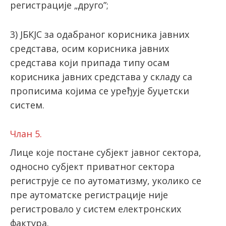
регистрације „друго”;
3) ЈБКЈС за одабраног корисника јавних
средстава, осим корисника јавних
средстава који припада типу осам
корисника јавних средстава у складу са
прописима којима се уређује буџетски
систем.
Члан 5.
Лице које постане субјект јавног сектора,
односно субјект приватног сектора
региструје се по аутоматизму, уколико се
пре аутоматске регистрације није
регистровало у систем електронских
фактура.