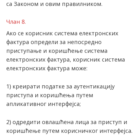
са Законом и овим правилником.
Члан 8.
Ако се корисник система електронских
фактура определи за непосредно
приступање и коришћење система
електронских фактура, корисник система
електронских фактура може:
1) креирати податке за аутентикацију
приступа и коришћења путем
апликативног интерфејса;
2) одредити овлашћена лица за приступ и
коришћење путем корисничког интерфејса.