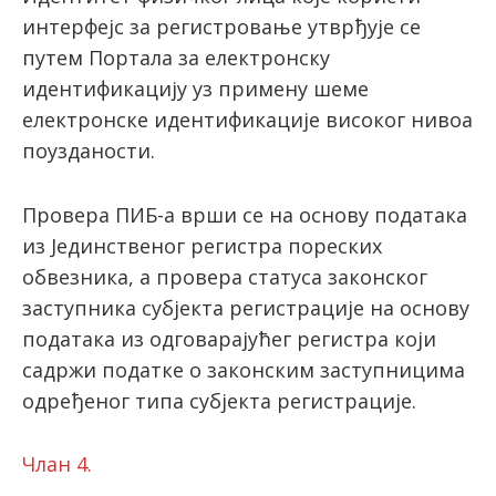
интерфејс за регистровање утврђује се
путем Портала за електронску
идентификацију уз примену шеме
електронске идентификације високог нивоа
поузданости.
Провера ПИБ-а врши се на основу података
из Јединственог регистра пореских
обвезника, а провера статуса законског
заступника субјекта регистрације на основу
података из одговарајућег регистра који
садржи податке о законским заступницима
одређеног типа субјекта регистрације.
Члан 4.