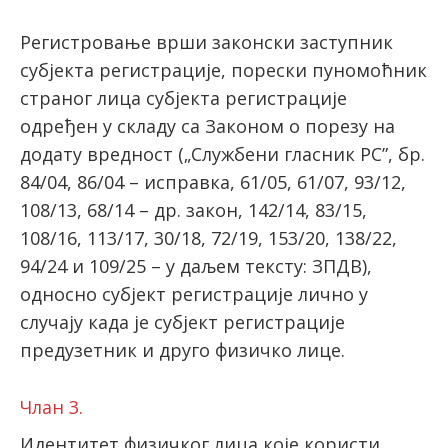
Регистровање врши законски заступник
субјекта регистрације, порески пуномоћник
страног лица субјекта регистрације
одређен у складу са Законом о порезу на
додату вредност („Службени гласник РС”, бр.
84/04, 86/04 – исправка, 61/05, 61/07, 93/12,
108/13, 68/14 – др. закон, 142/14, 83/15,
108/16, 113/17, 30/18, 72/19, 153/20, 138/22,
94/24 и 109/25 – у даљем тексту: ЗПДВ),
односно субјект регистрације лично у
случају када је субјект регистрације
предузетник и друго физичко лице.
Члан 3.
Идентитет физичког лица које користи