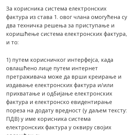
За корисника система електронских
фактура из става 1. овог члана омогућена су
два техничка решења за приступање и
коришћење система електронских фактура,
и то:
1) путем корисничког интерфејса, када
овлашћено лице путем интернет
претраживача може да врши креирање и
издавање електронских фактура и/или
прихватање и одбијање електронских
фактура и електронско евидентирање
пореза на додату вредност (у даљем тексту:
ПДВ) у име корисника система
електронских фактура у оквиру својих