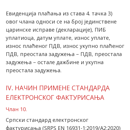
Евиденција плаћања из става 4. тачка 3)
овог члана односи се на број јединствене
царинске исправе (декларације), ПИБ
уплатиоца, датум уплате, износ уплате,
износ плаћеног ПДВ, износ укупно плаћеног
ПДВ, преостала задужења – ПДВ, преостала
задужења – остале дажбине и укупна
преостала задужења.
IV. НАЧИН ПРИМЕНЕ СТАНДАРДА
ЕЛЕКТРОНСКОГ ФАКТУРИСАЊА
Члан 10.
Српски стандард електронског
фактурисања (SRPS EN 16931-1:2019/A2:2020)