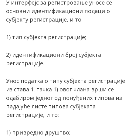
У интерфејс за регистровање уносе се
основни идентификациони подаци о
субјекту регистрације, и то:
1) тип субјекта регистрације;
2) идентификациони број субјекта
регистрације.
Унос податка о типу субјекта регистрације
из става 1. тачка 1) овог члана врши се
одабиром једног од понуђених типова из
падајуће листе типова субјеката
регистрације, и то:
1) привредно друштво;