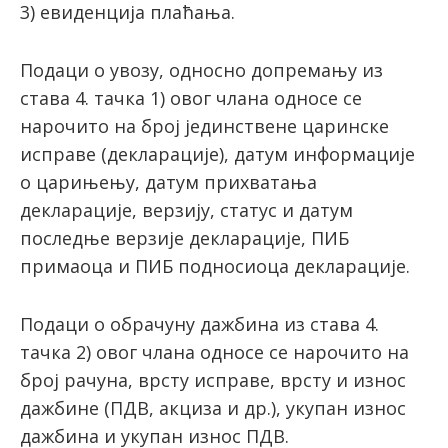
3) евиденција плаћања.
Подаци о увозу, односно допремању из
става 4. тачка 1) овог члана односе се
нарочито на број јединствене царинске
исправе (декларације), датум информације
о царињењу, датум прихватања
декларације, верзију, статус и датум
последње верзије декларације, ПИБ
примаоца и ПИБ подносиоца декларације.
Подаци о обрачуну дажбина из става 4.
тачка 2) овог члана односе се нарочито на
број рачуна, врсту исправе, врсту и износ
дажбине (ПДВ, акциза и др.), укупан износ
дажбина и укупан износ ПДВ.