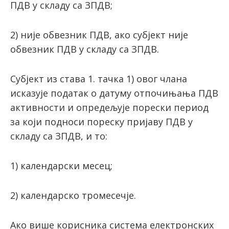
ПДВ у складу са ЗПДВ;
2) није обвезник ПДВ, ако субјект није
обвезник ПДВ у складу са ЗПДВ.
Субјект из става 1. тачка 1) овог члана
исказује податак о датуму отпочињања ПДВ
активности и опредељује порески период
за који подноси пореску пријаву ПДВ у
складу са ЗПДВ, и то:
1) календарски месец;
2) календарско тромесечје.
Ако више корисника система електронских