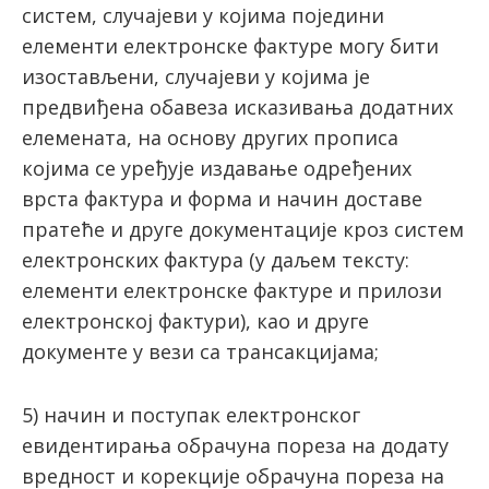
систем, случајеви у којима поједини
елементи електронске фактуре могу бити
изостављени, случајеви у којима је
предвиђена обавеза исказивања додатних
елемената, на основу других прописа
којима се уређује издавање одређених
врста фактура и форма и начин доставе
пратеће и друге документације кроз систем
електронских фактура (у даљем тексту:
елементи електронске фактуре и прилози
електронској фактури), као и друге
документе у вези са трансакцијама;
5) начин и поступак електронског
евидентирања обрачуна пореза на додату
вредност и корекције обрачуна пореза на