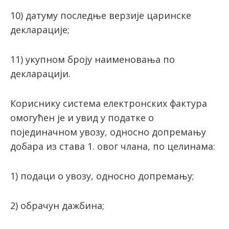
10) датуму последње верзије царинске
декларације;
11) укупном броју наименовања по
декларацији.
Кориснику система електронских фактура
омогућен је и увид у податке о
појединачном увозу, односно допремању
добара из става 1. овог члана, по целинама:
1) подаци о увозу, односно допремању;
2) обрачун дажбина;