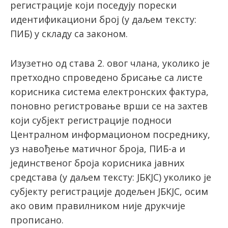
регистрације који поседују порески
идентификациони број (у даљем тексту:
ПИБ) у складу са законом.
Изузетно од става 2. овог члана, уколико је
претходно спроведено брисање са листе
корисника система електронских фактура,
поновно регистровање врши се на захтев
који субјект регистрације подноси
Централном информационом посреднику,
уз навођење матичног броја, ПИБ-а и
јединственог броја корисника јавних
средстава (у даљем тексту: ЈБКЈС) уколико је
субјекту регистрације додељен ЈБКЈС, осим
ако овим правилником није друкчије
прописано.