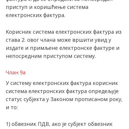
приступ и коришћење система
електронских фактура.
Kорисник система електронских фактура из
става 2. овог члана може вршити увид у
издате и примљене електронске фактуре и
непосредним приступом систему.
Члан 9а
У систему електронских фактура корисник
система електронских фактура опредељује
статус субјекта у Законом прописаном року,
и то:
1) обвезник ПДВ, ако је субјект обвезник