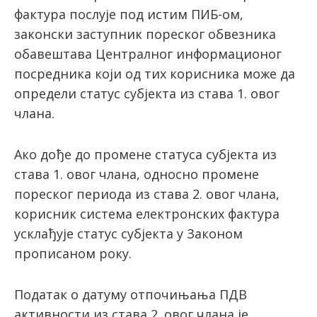
фактура послује под истим ПИБ-ом,
законски заступник пореског обвезника
обавештава Централног информационог
посредника који од тих корисника може да
определи статус субјекта из става 1. овог
члана.
Ако дође до промене статуса субјекта из
става 1. овог члана, односно промене
пореског периода из става 2. овог члана,
корисник система електронских фактура
усклађује статус субјекта у Законом
прописаном року.
Податак о датуму отпочињања ПДВ
активности из става 2. овог члана је