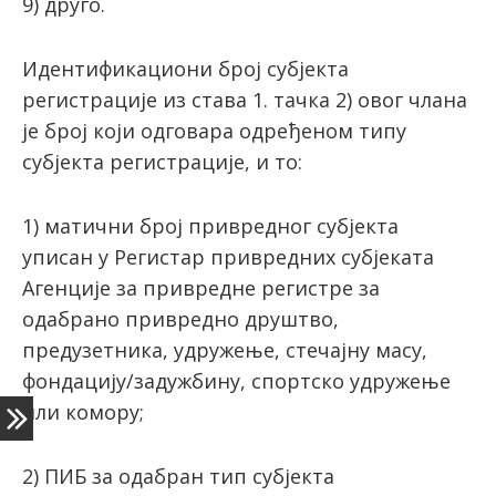
9) друго.
Идентификациони број субјекта
регистрације из става 1. тачка 2) овог члана
је број који одговара одређеном типу
субјекта регистрације, и то:
1) матични број привредног субјекта
уписан у Регистар привредних субјеката
Агенције за привредне регистре за
одабрано привредно друштво,
предузетника, удружење, стечајну масу,
фондацију/задужбину, спортско удружење
или комору;
2) ПИБ за одабран тип субјекта