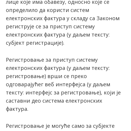
лице које има обавезу, односно које се
определило да користи систем
електронских фактура у складу са Законом
региструје се за приступ систему
електронских фактура (у даљем тексту:
субјект регистрације).
Регистровање за приступ систему
електронских фактура (у даљем тексту:
регистровање) врши се преко
одговарајућег веб интерфејса (у даљем
тексту: интерфејс за регистровање), који је
саставни део система електронских
фактура.
Регистровање је могуће само за субјекте