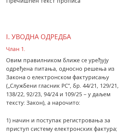
Пречишћен текст прописа
latinica
I. УВОДНА ОДРЕДБА
Члан 1.
Овим правилником ближе се уређују
одређена питања, односно решења из
Закона о електронском фактурисању
(„Службени гласник РС”, бр. 44/21, 129/21,
138/22, 92/23, 94/24 и 109/25 – у даљем
тексту: Закон), а нарочито:
1) начин и поступак регистровања за
приступ систему електронских фактура;