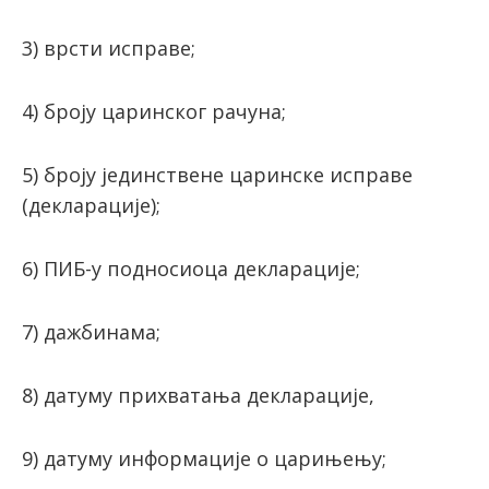
3) врсти исправе;
4) броју царинског рачуна;
5) броју јединствене царинске исправе
(декларације);
6) ПИБ-у подносиоца декларације;
7) дажбинама;
8) датуму прихватања декларације,
9) датуму информације о царињењу;