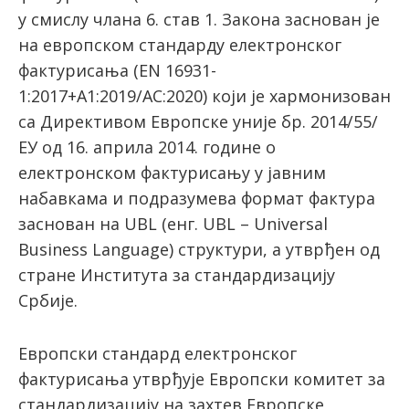
у смислу члана 6. став 1. Закона заснован је
на европском стандарду електронског
фактурисања (EN 16931-
1:2017+A1:2019/AC:2020) који је хармонизован
са Директивом Европске уније бр. 2014/55/
ЕУ од 16. априла 2014. године о
електронском фактурисању у јавним
набавкама и подразумевa формат фактура
заснован на UBL (енг. UBL – Universal
Business Language) структури, а утврђен од
стране Института за стандардизацију
Србије.
Европски стандард електронског
фактурисања утврђује Европски комитет за
стандардизацију на захтев Европске