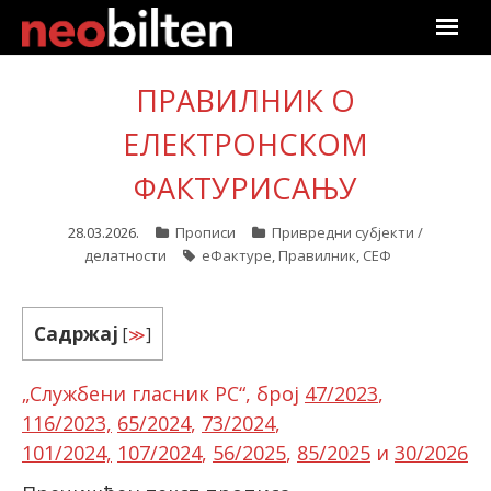
Почетна
ПРАВИЛНИК О
Претрага
ЕЛЕКТРОНСКОМ
ФАКТУРИСАЊУ
Актуелно
28.03.2026.
Прописи
Привредни субјекти /
Подаци
делатности
еФактуре
,
Правилник
,
СЕФ
Линкови
Садржај
[
≫
]
О нама
„Службени гласник РС“, број
47/2023
,
Претплата
116/2023,
65/2024
,
73/2024
,
101/2024,
107/2024
,
56/2025
,
85/2025
и
30/2026
Пријава