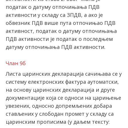
податак о датуму отпочињања ПДВ
активности у складу са ЗПДВ, а ако је
обвезник ПДВ више пута отпочињао ПДВ
активност, податак о датуму отпочињања
ПДВ активности је податак о последњем
датуму отпочињања ПДВ активности.
Члан 9б
Листа царинских декларација сачињава се у
систему електронских фактура аутоматски,
на основу царинских декларација и друге
документације која се односи на царињење
увезених, односно допремљених добара
стављених у слободан промет у складу са
царинским прописима (у даљем тексту: