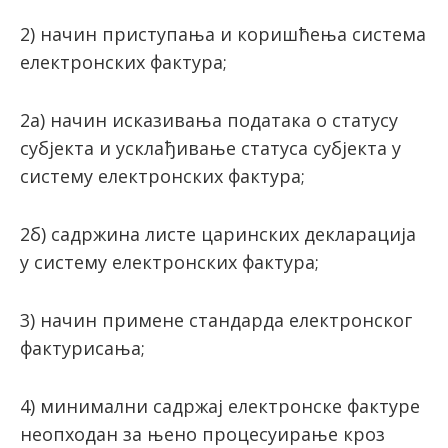
2) начин приступања и коришћења система
електронских фактура;
2a) начин исказивања података о статусу
субјекта и усклађивање статуса субјекта у
систему електронских фактура;
2б) садржина листе царинских декларација
у систему електронских фактура;
3) начин примене стандарда електронског
фактурисања;
4) минимални садржај електронске фактуре
неопходан за њено процесуирање кроз