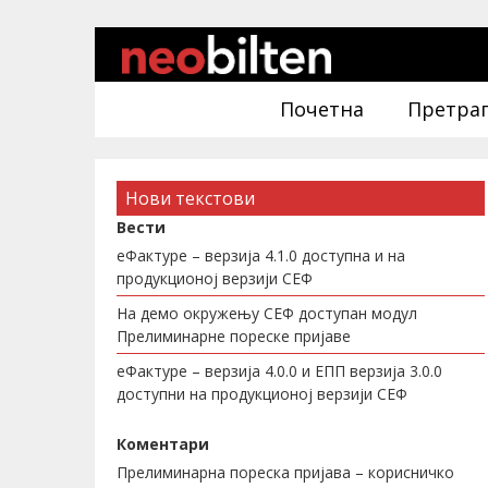
Почетна
Претра
Нови текстови
Вести
еФактуре – верзија 4.1.0 доступна и на
продукционој верзији СЕФ
На демо окружењу СЕФ доступан модул
Прелиминарне пореске пријаве
еФактуре – верзија 4.0.0 и ЕПП верзија 3.0.0
доступни на продукционој верзији СЕФ
Коментари
Прелиминарна пореска пријава – корисничко