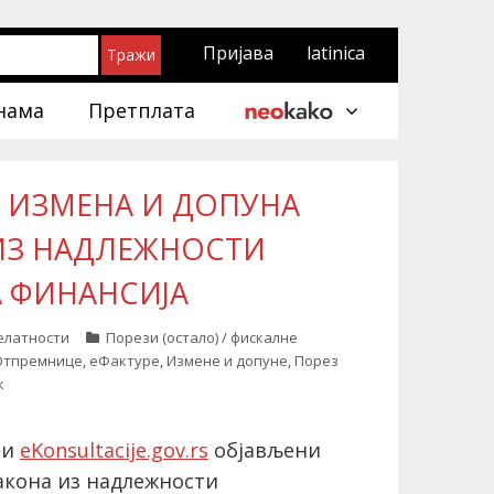
Пријава
latinica
нама
Претплата
И ИЗМЕНА И ДОПУНА
ИЗ НАДЛЕЖНОСТИ
 ФИНАНСИЈА
делатности
Порези (остало) / фискалне
Отпремнице
,
еФактуре
,
Измене и допуне
,
Порез
к
и
eKonsultacije.gov.rs
објављени
акона из надлежности