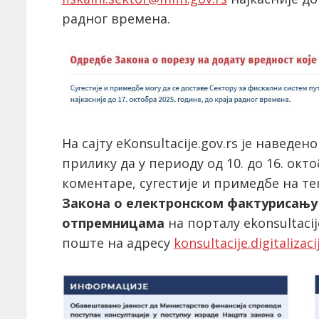
радног времена.
На сајту eKonsultacije.gov.rs је наведе
прилику да у периоду од 10. до 16. окто
коментаре, сугестије и примедбе на т
Закона о електронском фактурисању
отпремницама
на порталу ekonsultacij
поште на адресу
konsultacije.digitalizac