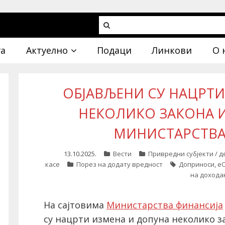
га
Актуелно
Подаци
Линкови
О 
ОБЈАВЉЕНИ СУ НАЦРТ
НЕКОЛИКО ЗАКОНА 
МИНИСТАРСТВА
13.10.2025.
Вести
Привредни субјекти / 
касе
Порез на додату вредност
Доприноси
,
е
на дохода
На сајтовима
Министарства финансија
су нацрти измена и допуна неколико з