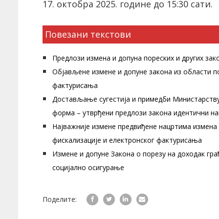
17. октобра 2025. године до 15:30 сати.
Повезани текстови
Предлози измена и допуна пореских и других зак
Објављене измене и допуне закона из области п
фактурисања
Достављање сугестија и примедби Министарству
форма – утврђени предлози закона идентични н
Најважније измене предвиђене нацртима измена 
фискализације и електронског фактурисања
Измене и допуне Закона о порезу на доходак гр
социјално осигурање
Поделите: