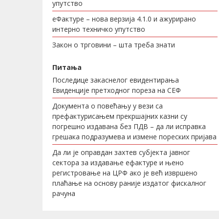
упутство
еФактуре – нова верзија 4.1.0 и ажурирано
интерно техничко упутство
Закон о трговини – шта треба знати
Питања
Последице закаснелог евидентирања
Евиденције претходног пореза на СЕФ
Документа о повећању у вези са
префактурисањем прекршајних казни су
погрешно издавана без ПДВ – да ли исправка
грешака подразумева и измене пореских пријава
Да ли је оправдан захтев субјекта јавног
сектора за издавање ефактуре и њено
регистровање на ЦРФ ако је већ извршено
плаћање на основу раније издатог фискалног
рачуна