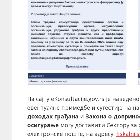
На сајту eKonsultacije.gov.rs је наведе
евентуалне примедбе и сугестије на н
доходак грађана
и
Закона о доприно
осигурање
могу доставити Сектору за 
електронске поште, на адресу:
fiskalni