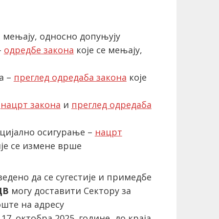
е мењају, односно допуњују
–
одредбе закона
које се мењају,
а –
преглед одредаба закона
које
–
нацрт закона
и
преглед одредаба
оцијално осигурање –
нацрт
је се измене врше
ведено да се сугестије и примедбе
ДВ
могу доставити Сектору за
оште на адресу
17. октобра 2025. године, до краја