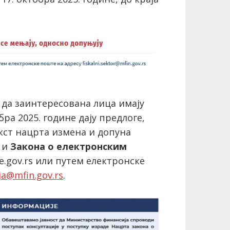
но да заинтересована лица имају
бра 2025. године дају предлоге,
екст нацрта измена и допуна
и
Закона о електронским
e.gov.rs или путем електронске
ija@mfin.gov.rs
.