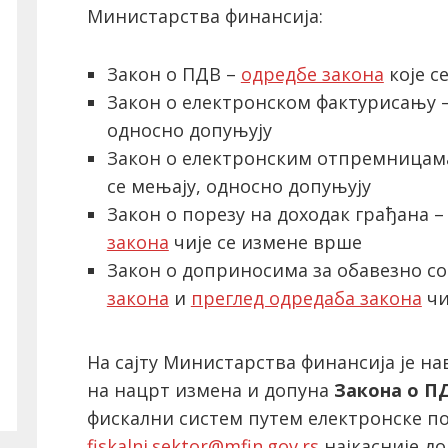
Министарства финансија:
Закон о ПДВ –
одредбе закона
које с
Закон о електронском фактурисању 
односно допуњују
Закон о електронским отпремницам
се мењају, односно допуњују
Закон о порезу на доходак грађана 
закона
чије се измене врше
Закон о доприносима за обавезно с
закона
и
преглед одредаба закона
чи
На сајту Министарства финансија је на
на нацрт измена и допуна
Закона о П
фискални систем путем електронске п
fiskalni.sektor@mfin.gov.rs
најкасније до 