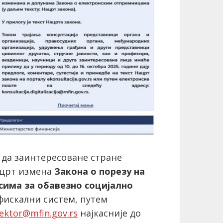
но да заинтересоване стране
ацрт измена
Закона о порезу на
сима за обавезно социјално
фискални систем, путем
.sektor@mfin.gov.rs
најкасније до