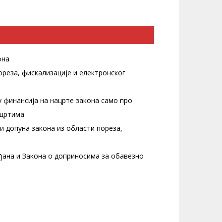
она
ореза, фискализације и електронског
 финансија на нацрте закона само про
ацртима
и допуна закона из области пореза,
ађана и Закона о доприносима за обавезно