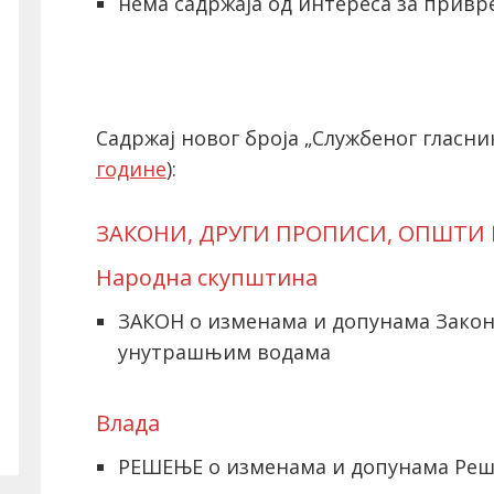
нема садржаја од интереса за привре
Садржај новог броја „Службеног гласник
године
):
ЗАКОНИ, ДРУГИ ПРОПИСИ, ОПШТИ
Народна скупштина
ЗАКОН о изменама и допунама Закон
унутрашњим водама
Влада
РЕШЕЊЕ о изменама и допунама Реш