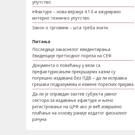
упутство
еФактуре – нова верзија 4.1.0 и ажурирано
интерно техничко упутство
Закон о трговини – шта треба знати
Питања
Последице закаснелог евидентирања
Евиденције претходног пореза на СЕФ
Документа о повећању у вези са
префактурисањем прекршајних казни су
погрешно издавана без ПДВ – да ли исправка
грешака подразумева и измене пореских пријава
Да ли је оправдан захтев субјекта јавног
сектора за издавање ефактуре и њено
регистровање на ЦРФ ако је већ извршено
плаћање на основу раније издатог фискалног
рачуна