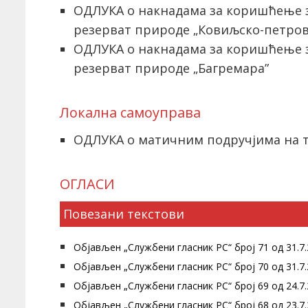
ОДЛУКА о накнадама за коришћење 
резерват природе „Ковиљско-петро
ОДЛУКА о накнадама за коришћење 
резерват природе „Багремара”
Локална самоуправа
ОДЛУКА о матичним подручјима на 
ОГЛАСИ
Повезани текстови
Објављен „Службени гласник РС“ број 71 од 31.7.
Објављен „Службени гласник РС“ број 70 од 31.7.
Објављен „Службени гласник РС“ број 69 од 24.7.
Објављен „Службени гласник РС“ број 68 од 23.7.