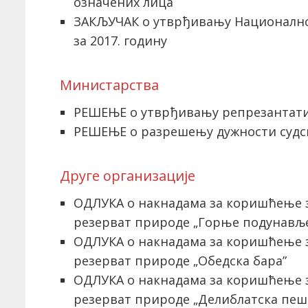
означених лица
ЗАКЉУЧАК о утврђивању Националн
за 2017. годину
Министарствa
РЕШЕЊЕ о утврђивању репрезантати
РЕШЕЊЕ о разрешењу дужности судс
Друге организације
ОДЛУКА о накнадама за коришћење 
резерват природе „Горње подунављ
ОДЛУКА о накнадама за коришћење 
резерват природе „Обедска бара”
ОДЛУКА о накнадама за коришћење 
резерват природе „Делиблатска пеш