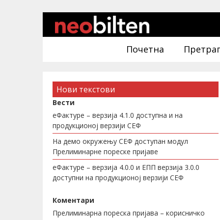
Почетна
Претра
Нови текстови
Вести
еФактуре – верзија 4.1.0 доступна и на
продукционој верзији СЕФ
На демо окружењу СЕФ доступан модул
Прелиминарне пореске пријаве
еФактуре – верзија 4.0.0 и ЕПП верзија 3.0.0
доступни на продукционој верзији СЕФ
Коментари
Прелиминарна пореска пријава – корисничко