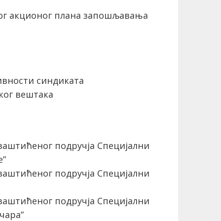
ог акционог плана запошљавања
вности синдиката
ког вештака
заштићеног подручја Специјални
е”
заштићеног подручја Специјални
заштићеног подручја Специјални
чара”