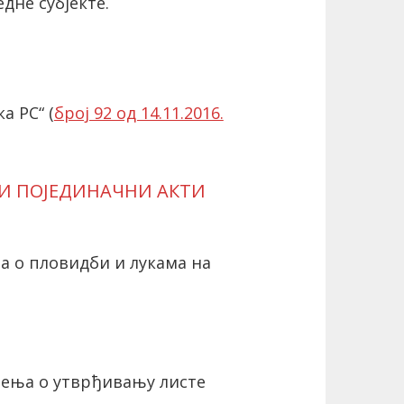
дне субјекте.
а РС“ (
број 92 од 14.11.2016.
 И ПОЈЕДИНАЧНИ АКТИ
а о пловидби и лукама на
ења о утврђивању листе