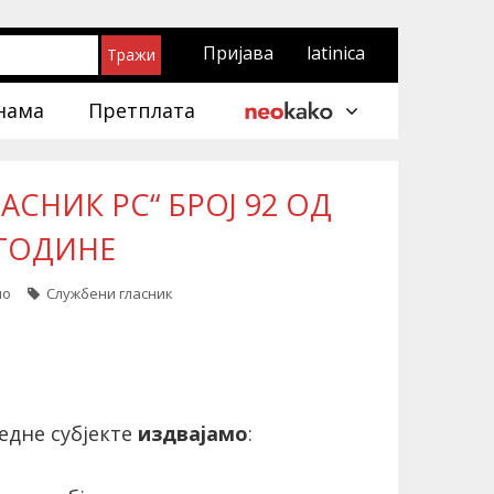
Пријава
latinica
нама
Претплата
СНИК РС“ БРОЈ 92 ОД
. ГОДИНЕ
ло
Службени гласник
едне субјекте
издвајамо
: