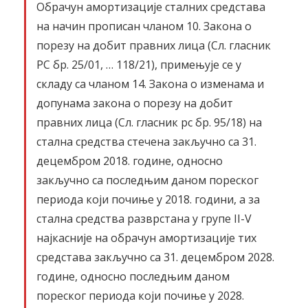
Обрачун амортизације сталних средстава
на начин прописан чланом 10. Закона о
порезу на добит правних лица (Сл. гласник
РС бр. 25/01, … 118/21), примењује се у
складу са чланом 14. Закона о изменама и
допунама закона о порезу на добит
правних лица (Сл. гласник рс бр. 95/18) на
стална средства стечена закључно са 31.
децембром 2018. године, односно
закључно са последњим даном пореског
периода који почиње у 2018. години, а за
стална средства разврстана у групе II-V
најкасније на обрачун амортизације тих
средстава закључно са 31. децембром 2028.
године, односно последњим даном
пореског периода који почиње у 2028.