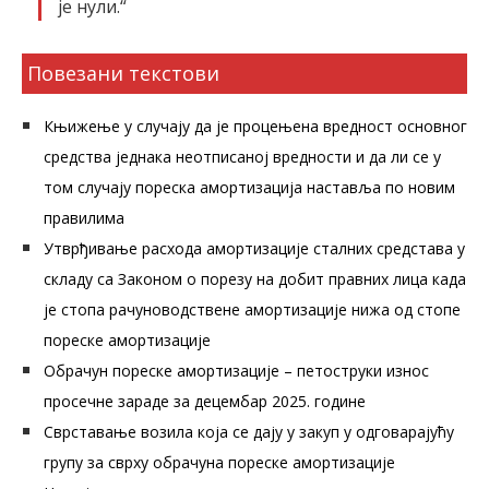
је нули.“
Повезани текстови
Књижење у случају да је процењена вредност основног
средства једнака неотписаној вредности и да ли се у
том случају пореска амортизација наставља по новим
правилима
Утврђивање расхода амортизације сталних средстава у
складу са Законом о порезу на добит правних лица када
је стопа рачуноводствене амортизације нижа од стопе
пореске амортизације
Обрачун пореске амортизације – петоструки износ
просечне зараде за децембар 2025. године
Сврставање возила која се дају у закуп у одговарајућу
групу за сврху обрачуна пореске амортизације