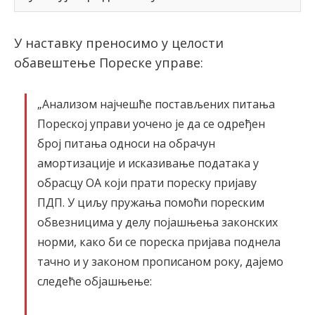
У наставку преносимо у целости
обавештење Пореске управе:
„Анализом најчешће постављених питања
Пореској управи уочено је да се одређен
број питања односи на обрачун
амортизације и исказивање података у
обрасцу ОА који прати пореску пријаву
ПДП. У циљу пружања помоћи пореским
обвезницима у делу појашњења законских
норми, како би се пореска пријава поднела
тачно и у законом прописаном року, дајемо
следеће објашњење: