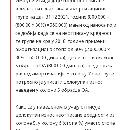
Имајући у виду да је износ неотписане
вредности средстава V амортизационе
групе на дан 31.12.2021. године (800.000 –
(800.00 x 30%) =560.000) мањи од износа који
се добија када се на неотписану вредност
те групе на крају 2018. године примени
амортизациона стопа од 30% (2.000.000 x
30% = 600.000 динара), цео износ из колоне
5 обрасца ОА (800.000 динара) представља
расход амортизације. У колону 7 ове групе
потребно је уписати целокупан износ
наведен у колони 5 обрасца ОА.
Како се у наведеном случају отписује
целокупан износ неотписане вредности из
колоне 5, у колону 6 (стопа %) уместо стопе