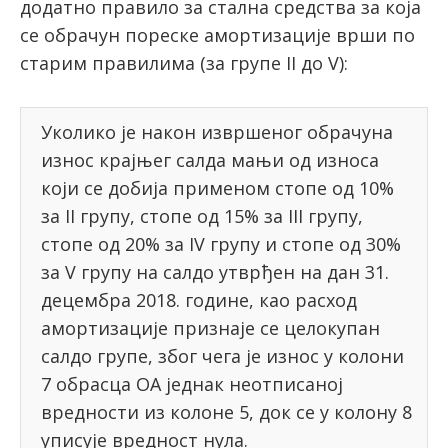
додатно правило за стална средства за која
се обрачун пореске амортизације врши по
старим правилима (за групе II до V):
latinica
Уколико је након извршеног обрачуна
износ крајњег салда мањи од износа
који се добија применом стопе од 10%
за II групу, стопе од 15% за III групу,
стопе од 20% за IV групу и стопе од 30%
за V групу на салдо утврђен на дан 31.
децембра 2018. године, као расход
амортизације признаје се целокупан
салдо групе, због чега је износ у колони
7 обрасца ОА једнак неотписаној
вредности из колоне 5, док се у колону 8
уписује вредност нула.