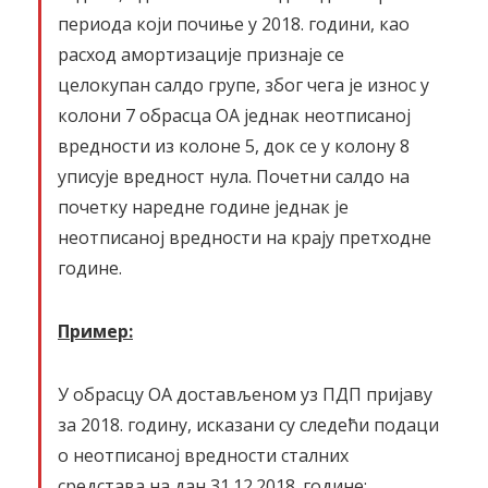
периода који почиње у 2018. години, као
расход амортизације признаје се
целокупан салдо групе, због чега је износ у
колони 7 обрасца ОА једнак неотписаној
вредности из колоне 5, док се у колону 8
уписује вредност нула. Почетни салдо на
почетку наредне године једнак је
неотписаној вредности на крају претходне
године.
Пример:
У обрасцу ОА достављеном уз ПДП пријаву
за 2018. годину, исказани су следећи подаци
о неотписаној вредности сталних
средстава на дан 31.12.2018. године: