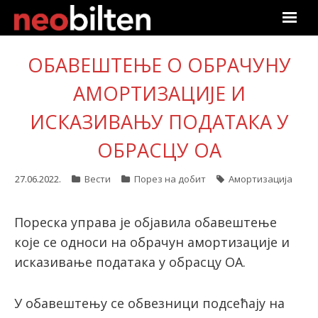
Почетна
ОБАВЕШТЕЊЕ О ОБРАЧУНУ
Претрага
АМОРТИЗАЦИЈЕ И
ИСКАЗИВАЊУ ПОДАТАКА У
Актуелно
ОБРАСЦУ ОА
Подаци
27.06.2022.
Вести
Порез на добит
Амортизација
Линкови
Пореска управа је објавила обавештење
О нама
које се односи на обрачун амортизације и
исказивање података у обрасцу ОА.
Претплата
Пријава
У обавештењу се обвезници подсећају на