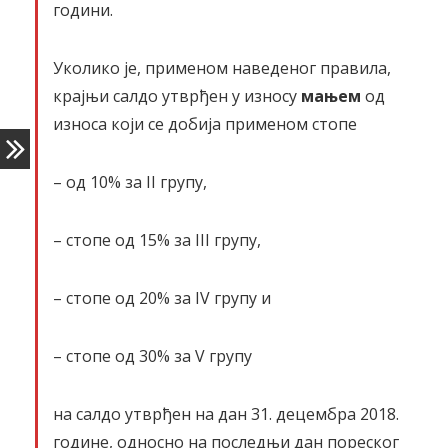
години.
Уколико је, применом наведеног правила,
крајњи салдо утврђен у износу
мањем
од
износа који се добија применом стопе
– од 10% за II групу,
– стопе од 15% за III групу,
– стопе од 20% за IV групу и
– стопе од 30% за V групу
на салдо утврђен на дан 31. децембра 2018.
године, односно на последњи дан пореског