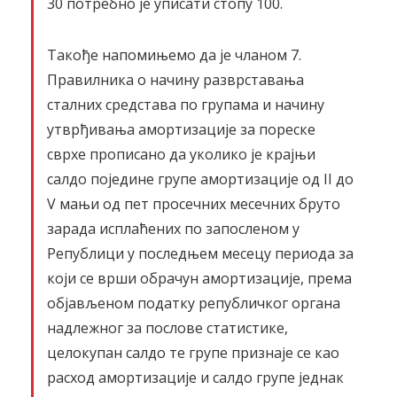
30 потребно је уписати стопу 100.
Такође напомињемо да je чланом 7.
Правилника о начину разврставања
сталних средстава по групама и начину
утврђивања амортизације за пореске
сврхе прописано да уколико је крајњи
салдо поједине групе амортизације од II до
V мањи од пет просечних месечних бруто
зарада исплаћених по запосленом у
Републици у последњем месецу периода за
који се врши обрачун амортизације, према
објављеном податку републичког органа
надлежног за послове статистике,
целокупан салдо те групе признаје се као
расход амортизације и салдо групе једнак