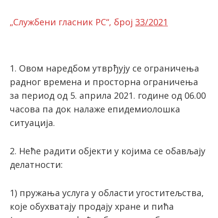
„Службени гласник РС“, број
33/2021
latinica
1. Овом наредбом утврђују се ограничења
радног времена и просторна ограничења
за период од 5. априла 2021. године од 06.00
часова па док налаже епидемиолошка
ситуација.
2. Неће радити објекти у којима се обављају
делатности:
1) пружања услугa у области угоститељства,
које обухватају продају хране и пића