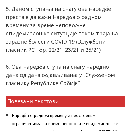
5. Даном ступања на снагу ове наредбе
престаје да важи Наредба о радном
времену за време неповољне
епидемиолошке ситуације током трајања
заразне болести COVID-19 („Службени
гласник РС”, бр. 22/21, 23/21 и 25/21).
6. Ова наредба ступа на снагу наредног
дана од дана објављивања у „Службеном
гласнику Републике Србије”.
Повезани текстови
Наредба о радном времену и просторним
ограничењима за време неповољне епидемиолошке