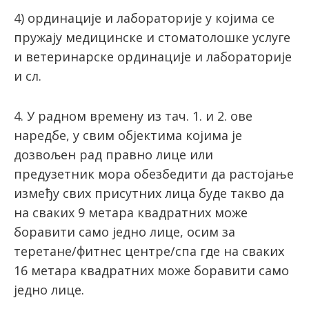
4) ординације и лабораторије у којима се
пружају медицинске и стоматолошке услуге
и ветеринарске ординације и лабораторије
и сл.
4. У радном времену из тач. 1. и 2. ове
наредбе, у свим објектима којима је
дозвољен рад правно лице или
предузетник мора обезбедити да растојање
између свих присутних лица буде такво да
на сваких 9 метара квадратних може
боравити само једно лице, осим за
теретане/фитнес центре/спа где на сваких
16 метара квадратних може боравити само
једно лице.