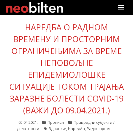
Почетна
НАРЕДБА О РАДНОМ
Претрага
ВРЕМЕНУ И ПРОСТОРНИМ
ОГРАНИЧЕЊИМА ЗА ВРЕМЕ
Актуелно
НЕПОВОЉНЕ
Подаци
ЕПИДЕМИОЛОШКЕ
Линкови
СИТУАЦИЈЕ ТОКОМ ТРАЈАЊА
О нама
ЗАРАЗНЕ БОЛЕСТИ COVID-19
(ВАЖИ ДО 09.04.2021.)
Претплата
05.04.2021.
Прописи
Привредни субјекти /
Пријава
делатности
Здравље
,
Наредба
,
Радно време