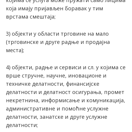
којима се услуга може пружати само лицима
која имају пријављен боравак у тим
врстама смештаја;
3) објекти у области трговине на мало
(трговинске и друге радње и продајна
места);
4) објекти, радње и сервиси и сл. у којима се
врше стручне, научне, иновационе и
техничке делатности, финансијске
делатности и делатност осигурања, промет
некретнина, информисање и комуникација,
административне и помоћне услужне
делатности, занатске и друге услужне
делатности;