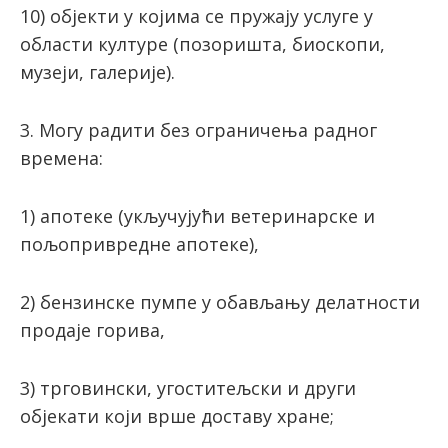
10) објекти у којима се пружају услуге у
области културе (позоришта, биоскопи,
музеји, галерије).
3. Могу радити без ограничења радног
времена:
1) апотеке (укључујући ветеринарске и
пољопривредне апотеке),
2) бензинске пумпе у обављању делатности
продаје горива,
3) трговински, угоститељски и други
објекати који врше доставу хране;