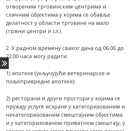
отвореним трговинским центрима и
сличним објектима у којима се обавља
делатност у области трговине на мало
(тржни центри и сл.).
2. У радном времену сваког дана од 06.00 до
22.00 часа могу радити:
1) апотеке (укључујући ветеринарске и
пољопривредне апотеке);
2) ресторани и други простори у којима се
пружају услуге исхране у категоризованим и
некатегоризованим смештајним објектима
и у категоризованом приватном смештају, у