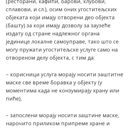
(ресторани, кафићи, барови, клубови,
сплавови, и сл.), oсим оних угоститељских
објеката који имају отворени део објекта
(башту) за који имају дозволу за заузеће
издату од стране надлежног органа
јединице локалне самоуправе, тако што се
могу пружати угоститељске услуге само на
отвореном делу објекта, с тим да:
– корисници услуга морају носити заштитне
маске све време боравка у објекту (у
моментима када не конзумирају храну или
пиће),
– запослени морају носити заштине маске,
нарочито приликом припреме хране и