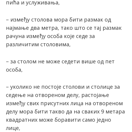
пића и услуживања,
– између столова мора бити размак од
најмање два метра, тако што се тај размак
рачуна између особа које седе за
различитим столовима,
– за столом не може седети више од пет
особа,
– уколико не постоје столови и столице за
седење на отвореном делу, растојање
између свих присутних лица на отвореном
делу мора бити такво да на сваких 9 метара
квадратних може боравити само једно
лице,