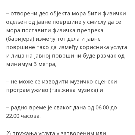
– отворени део објекта мора бити физички
одељен од јавне површине у смислу да се
мора поставити физичка препрека
(баријера) између тог дела и јавне
површине тако да између корисника услуга
и лица на јавној површини буде размак од
минимум 3 метра,
– не може се изводити музичко-сценски
програм уживо (тзв.жива музика) и
– радно време је сваког дана од 06.00 до
22.00 часова.
2) пружања услуга у затвореним или