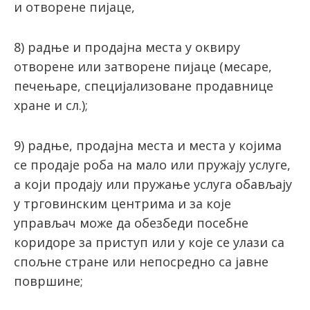
и отворене пијаце,
8) радње и продајна места у оквиру
отворене или затворене пијаце (месаре,
печењаре, специјализоване продавнице
хране и сл.);
9) радње, продајна места и места у којима
се продаје роба на мало или пружају услуге,
а који продају или пружање услуга обављају
у трговинским центрима и за које
управљач може да обезбеди посебне
коридоре за приступ или у које се улази са
спољне стране или непосредно са јавне
површине;