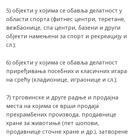
5) објекти у којима се обавља делатност у
области спорта (фитнес центри, теретане,
вежбаонице, спа центри, базени и други
објекти намењени за спорт и рекреацију и
сл.);
6) објекти у којима се обавља делатност
приређивања посебних и класичних игара
на срећу (кладионице, играонице и сл.);
7) трговинске и друге радње и продајна
места на којима се врши продаја
прехрамбених производа, продавнице
хране за животиње (пет шопови,
продавнице сточне хране и др.), затворене