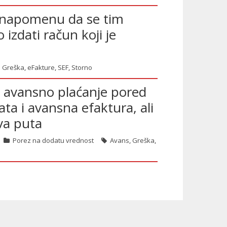
a napomenu da se tim
zdati račun koji je
Greška
,
eFakture
,
SEF
,
Storno
o avansno plaćanje pored
ta i avansna efaktura, ali
va puta
Porez na dodatu vrednost
Avans
,
Greška
,