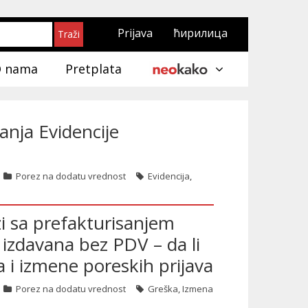
Prijava
ћирилица
 nama
Pretplata
anja Evidencije
Porez na dodatu vrednost
Evidencija
,
 sa prefakturisanjem
 izdavana bez PDV – da li
i izmene poreskih prijava
Porez na dodatu vrednost
Greška
,
Izmena