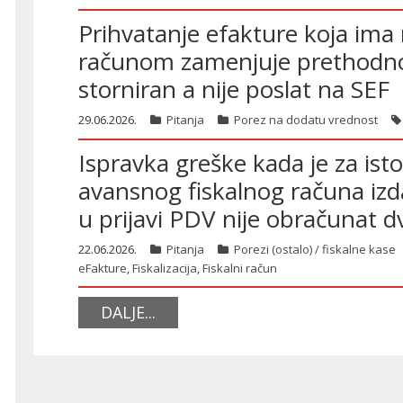
Prihvatanje efakture koja im
računom zamenjuje prethodno i
storniran a nije poslat na SEF
29.06.2026.
Pitanja
Porez na dodatu vrednost
Ispravka greške kada je za ist
avansnog fiskalnog računa izda
u prijavi PDV nije obračunat d
22.06.2026.
Pitanja
Porezi (ostalo) / fiskalne kase
eFakture
,
Fiskalizacija
,
Fiskalni račun
DALJE...