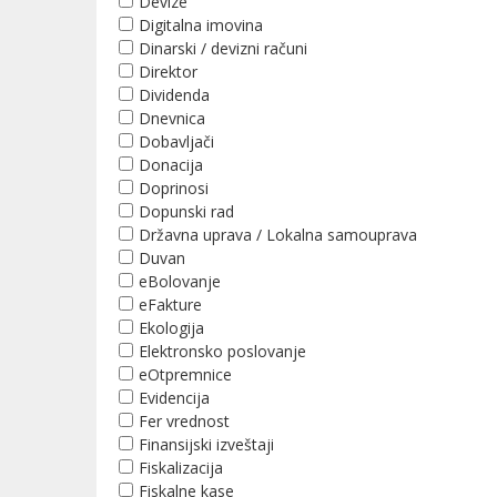
Devize
Digitalna imovina
Dinarski / devizni računi
Direktor
Dividenda
Dnevnica
Dobavljači
Donacija
Doprinosi
Dopunski rad
Državna uprava / Lokalna samouprava
Duvan
eBolovanje
eFakture
Ekologija
Elektronsko poslovanje
eOtpremnice
Evidencija
Fer vrednost
Finansijski izveštaji
Fiskalizacija
Fiskalne kase