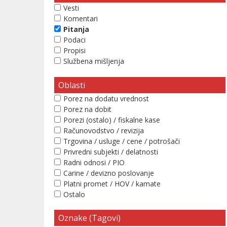
Vesti
Komentari
Pitanja
Podaci
Propisi
Službena mišljenja
Oblasti
Porez na dodatu vrednost
Porez na dobit
Porezi (ostalo) / fiskalne kase
Računovodstvo / revizija
Trgovina / usluge / cene / potrošači
Privredni subjekti / delatnosti
Radni odnosi / PIO
Carine / devizno poslovanje
Platni promet / HOV / kamate
Ostalo
Oznake (Tagovi)