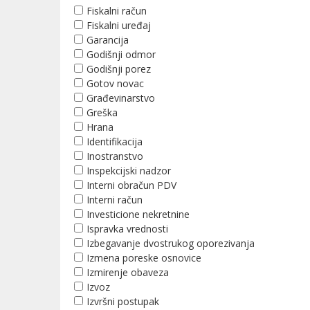
Fiskalni račun
Fiskalni uređaj
Garancija
Godišnji odmor
Godišnji porez
Gotov novac
Građevinarstvo
Greška
Hrana
Identifikacija
Inostranstvo
Inspekcijski nadzor
Interni obračun PDV
Interni račun
Investicione nekretnine
Ispravka vrednosti
Izbegavanje dvostrukog oporezivanja
Izmena poreske osnovice
Izmirenje obaveza
Izvoz
Izvršni postupak