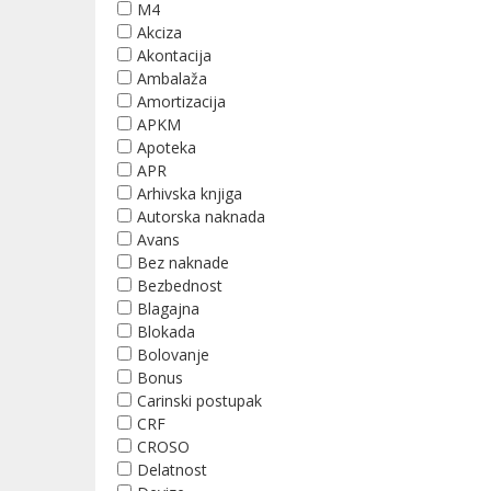
M4
Akciza
Akontacija
Ambalaža
Amortizacija
APKM
Apoteka
APR
Arhivska knjiga
Autorska naknada
Avans
Bez naknade
Bezbednost
Blagajna
Blokada
Bolovanje
Bonus
Carinski postupak
CRF
CROSO
Delatnost