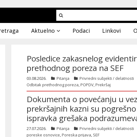
retraga
Aktuelno
Podaci
Linkovi
O
Posledice zakasnelog evidentir
prethodnog poreza na SEF
03.08.2026.
Pitanja
Privredni subjekti / delatnosti
Odbitak prethodnog poreza
,
POPDV
,
Prekršaj
Dokumenta o povećanju u vezi
prekršajnih kazni su pogrešno
ispravka grešaka podrazumeva 
27.07.2026.
Pitanja
Privredni subjekti / delatnosti
poreske osnovice
,
Poreska prijava
,
SEF