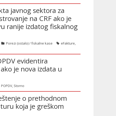
kta javnog sektora za
istrovanje na CRF ako je
u ranije izdatog fiskalnog
Porezi (ostalo) / fiskalne kase
eFakture
,
POPDV evidentira
ako je nova izdata u
POPDV
,
Storno
veštenje o prethodnom
kturu koja je greškom