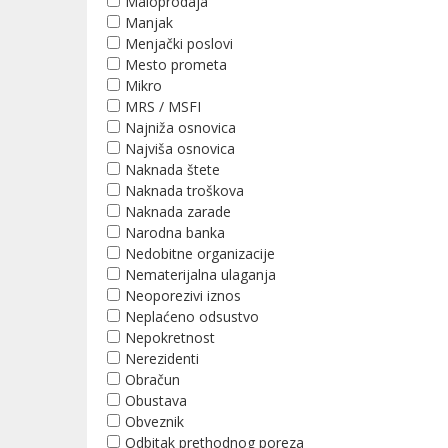
Maloprodaja
Manjak
Menjački poslovi
Mesto prometa
Mikro
MRS / MSFI
Najniža osnovica
Najviša osnovica
Naknada štete
Naknada troškova
Naknada zarade
Narodna banka
Nedobitne organizacije
Nematerijalna ulaganja
Neoporezivi iznos
Neplaćeno odsustvo
Nepokretnost
Nerezidenti
Obračun
Obustava
Obveznik
Odbitak prethodnog poreza