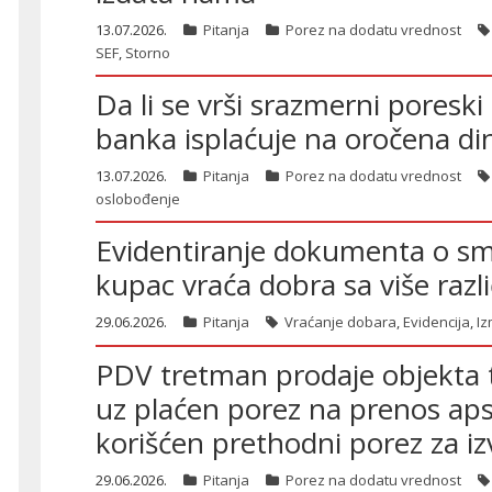
13.07.2026.
Pitanja
Porez na dodatu vrednost
SEF
,
Storno
Da li se vrši srazmerni poresk
banka isplaćuje na oročena di
13.07.2026.
Pitanja
Porez na dodatu vrednost
oslobođenje
Evidentiranje dokumenta o sm
kupac vraća dobra sa više razli
29.06.2026.
Pitanja
Vraćanje dobara
,
Evidencija
,
Iz
PDV tretman prodaje objekta 
uz plaćen porez na prenos aps
korišćen prethodni porez za i
29.06.2026.
Pitanja
Porez na dodatu vrednost