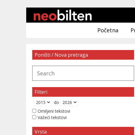
Početna
P
Poništi / Nova pretraga
Filteri
do
Omiljeni tekstovi
Važeći tekstovi
Vrsta