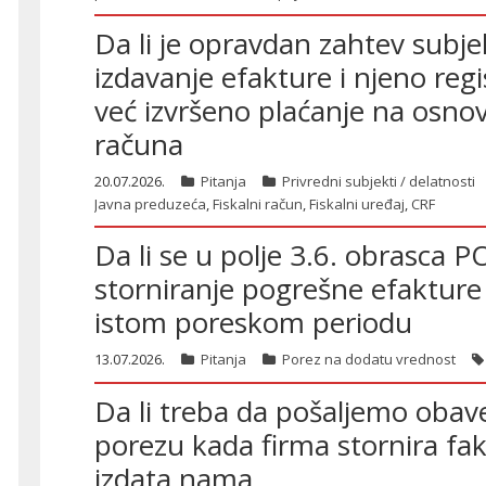
Da li je opravdan zahtev subje
izdavanje efakture i njeno reg
već izvršeno plaćanje na osnov
računa
20.07.2026.
Pitanja
Privredni subjekti / delatnosti
Javna preduzeća
,
Fiskalni račun
,
Fiskalni uređaj
,
CRF
Da li se u polje 3.6. obrasca 
storniranje pogrešne efakture 
istom poreskom periodu
13.07.2026.
Pitanja
Porez na dodatu vrednost
Da li treba da pošaljemo oba
porezu kada firma stornira fa
izdata nama