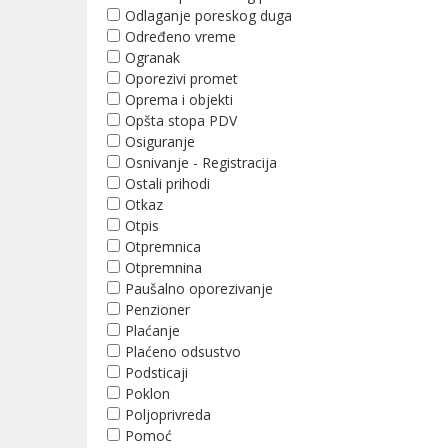
Odlaganje poreskog duga
Određeno vreme
Ogranak
Oporezivi promet
Oprema i objekti
Opšta stopa PDV
Osiguranje
Osnivanje - Registracija
Ostali prihodi
Otkaz
Otpis
Otpremnica
Otpremnina
Paušalno oporezivanje
Penzioner
Plaćanje
Plaćeno odsustvo
Podsticaji
Poklon
Poljoprivreda
Pomoć