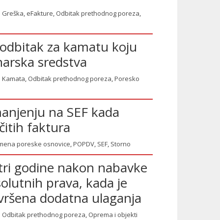
Greška
,
eFakture
,
Odbitak prethodnog poreza
,
i odbitak za kamatu koju
narska sredstva
Kamata
,
Odbitak prethodnog poreza
,
Poresko
anjenju na SEF kada
čitih faktura
mena poreske osnovice
,
POPDV
,
SEF
,
Storno
tri godine nakon nabavke
olutnih prava, kada je
zvršena dodatna ulaganja
Odbitak prethodnog poreza
,
Oprema i objekti