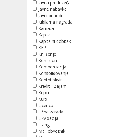
Javna preduzeća
Javne nabavke
Javni prihodi
Jubilarna nagrada
Kamata
Kapital
Kapitalni dobitak
KEP
Knjiženje
Komision
Kompenzacija
Konsolidovanje
Kontni okvir
Kredit - Zajam
Kupci
Kurs
Licenca
Lična zarada
Likvidacija
Lizing
Mali obveznik