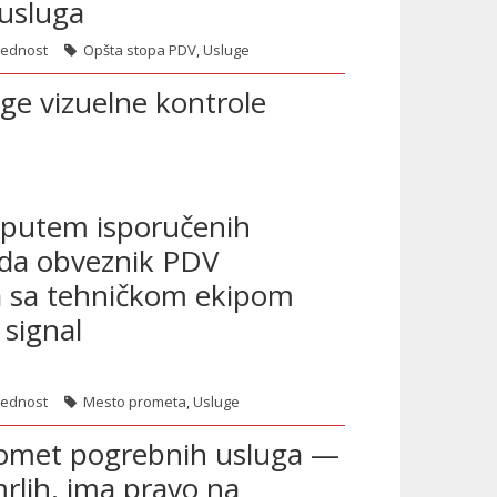
 usluga
rednost
Opšta stopa PDV
,
Usluge
ge vizuelne kontrole
rednost
Mesto prometa
,
Usluge
 putem isporučenih
kada obveznik PDV
a sa tehničkom ekipom
 signal
rednost
Mesto prometa
,
Usluge
promet pogrebnih usluga —
rlih, ima pravo na