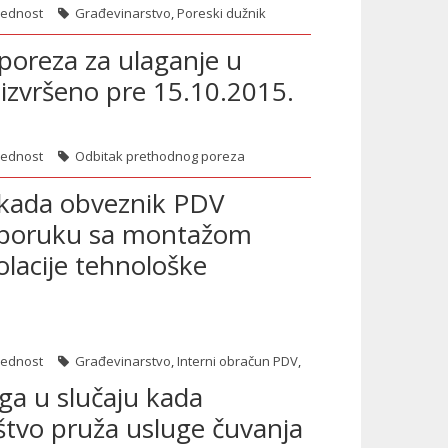
rednost
Građevinarstvo
,
Poreski dužnik
poreza za ulaganje u
 izvršeno pre 15.10.2015.
rednost
Odbitak prethodnog poreza
u kada obveznik PDV
sporuku sa montažom
olacije tehnološke
rednost
Građevinarstvo
,
Interni obračun PDV
,
ga u slučaju kada
štvo pruža usluge čuvanja