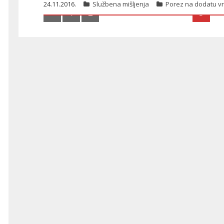
24.11.2016.
Službena mišljenja
Porez na dodatu v
1
2
3