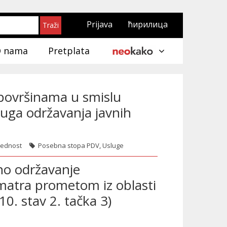
Prijava
ћирилица
 nama
Pretplata
 površinama u smislu
uga održavanja javnih
rednost
Posebna stopa PDV
,
Usluge
vno održavanje
matra prometom iz oblasti
0. stav 2. tačka 3)