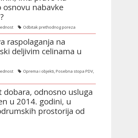
o osnovu nabavke
z?
rednost
Odbitak prethodnog poreza
va raspolaganja na
i deljivim celinama u
rednost
Oprema i objekti
,
Posebna stopa PDV
,
et dobara, odnosno usluga
šen u 2014. godini, u
podrumskih prostorija od