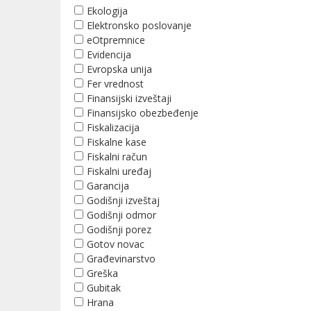
Ekologija
Elektronsko poslovanje
eOtpremnice
Evidencija
Evropska unija
Fer vrednost
Finansijski izveštaji
Finansijsko obezbeđenje
Fiskalizacija
Fiskalne kase
Fiskalni račun
Fiskalni uređaj
Garancija
Godišnji izveštaj
Godišnji odmor
Godišnji porez
Gotov novac
Građevinarstvo
Greška
Gubitak
Hrana