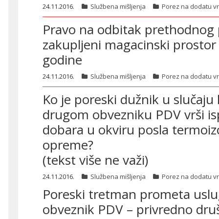
24.11.2016.
Službena mišljenja
Porez na dodatu v
Pravo na odbitak prethodnog 
zakupljeni magacinski prostor
godine
24.11.2016.
Službena mišljenja
Porez na dodatu v
Ko je poreski dužnik u slučaj
drugom obvezniku PDV vrši i
dobara u okviru posla termoiz
opreme?
(tekst više ne važi)
24.11.2016.
Službena mišljenja
Porez na dodatu v
Poreski dužnik
Poreski tretman prometa uslu
obveznik PDV – privredno dru