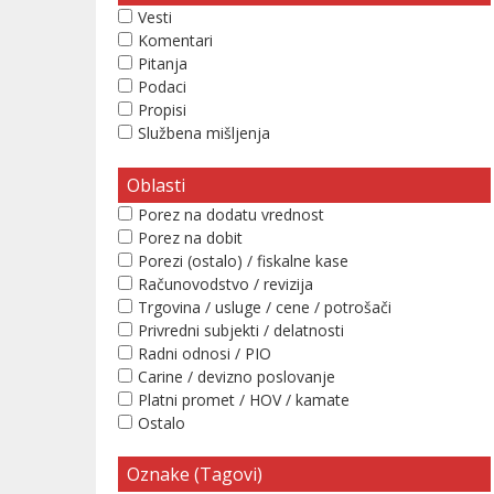
Vesti
Komentari
Pitanja
Podaci
Propisi
Službena mišljenja
Oblasti
Porez na dodatu vrednost
Porez na dobit
Porezi (ostalo) / fiskalne kase
Računovodstvo / revizija
Trgovina / usluge / cene / potrošači
Privredni subjekti / delatnosti
Radni odnosi / PIO
Carine / devizno poslovanje
Platni promet / HOV / kamate
Ostalo
Oznake (Tagovi)