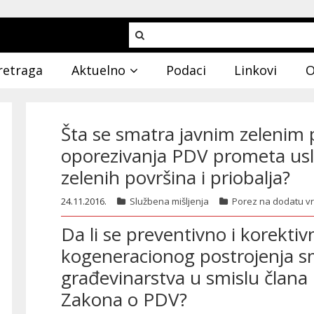
retraga
Aktuelno
Podaci
Linkovi
O
Šta se smatra javnim zelenim
oporezivanja PDV prometa usl
zelenih površina i priobalja?
24.11.2016.
Službena mišljenja
Porez na dodatu v
Da li se preventivno i korekti
kogeneracionog postrojenja s
građevinarstva u smislu člana 1
Zakona o PDV?