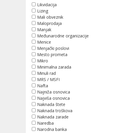
Likvidacija
Lizing
Mali obveznik
Maloprodaja
Manjak
Međunarodne organizacije
Menice
Menjački poslovi
Mesto prometa
Mikro
Minimalna zarada
Minuli rad
MRS / MSFI
Nafta
Najniža osnovica
Najviša osnovica
Naknada štete
Naknada troškova
Naknada zarade
Naredba
Narodna banka