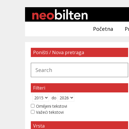
Početna
P
Poništi / Nova pretraga
Filteri
do
Omiljeni tekstovi
Važeći tekstovi
Vrsta