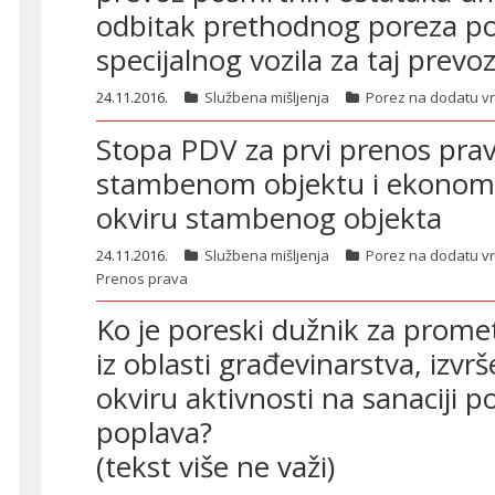
odbitak prethodnog poreza p
specijalnog vozila za taj prevo
24.11.2016.
Službena mišljenja
Porez na dodatu v
Stopa PDV za prvi prenos pra
stambenom objektu i ekonomsk
okviru stambenog objekta
24.11.2016.
Službena mišljenja
Porez na dodatu v
Prenos prava
Ko je poreski dužnik za prom
iz oblasti građevinarstva, izvr
okviru aktivnosti na sanaciji 
poplava?
(tekst više ne važi)