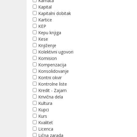
Kamata
Kapital
Kapitalni dobitak
Kartice
KEP
Kepu knjiga
Kese
Knjiženje
Kolektivni ugovori
Komision
Kompenzacija
Konsolidovanje
Kontni okvir
Kontrolne liste
Kredit - Zajam
Krivična dela
Kultura
Kupci
Kurs
Kvalitet
Licenca
Lična zarada