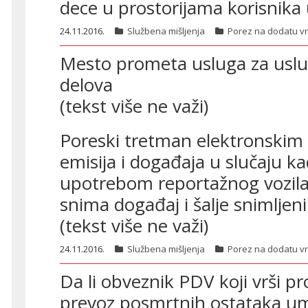
dece u prostorijama korisnika
24.11.2016.
Službena mišljenja
Porez na dodatu v
Mesto prometa usluga za uslu
delova
(tekst više ne važi)
24.11.2016.
Službena mišljenja
Porez na dodatu v
Poreski tretman elektronskim
emisija i događaja u slučaju 
upotrebom reportažnog vozil
snima događaj i šalje snimljeni
(tekst više ne važi)
24.11.2016.
Službena mišljenja
Porez na dodatu v
Da li obveznik PDV koji vrši 
prevoz posmrtnih ostataka um