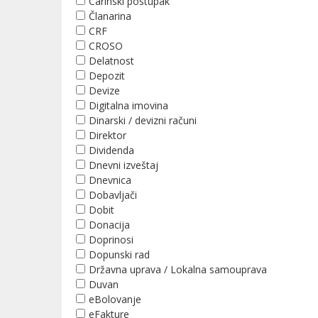
Carinski postupak
Članarina
CRF
CROSO
Delatnost
Depozit
Devize
Digitalna imovina
Dinarski / devizni računi
Direktor
Dividenda
Dnevni izveštaj
Dnevnica
Dobavljači
Dobit
Donacija
Doprinosi
Dopunski rad
Državna uprava / Lokalna samouprava
Duvan
eBolovanje
eFakture