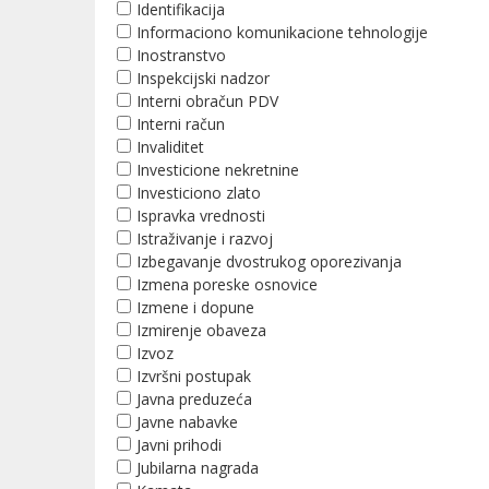
Identifikacija
Informaciono komunikacione tehnologije
Inostranstvo
Inspekcijski nadzor
Interni obračun PDV
Interni račun
Invaliditet
Investicione nekretnine
Investiciono zlato
Ispravka vrednosti
Istraživanje i razvoj
Izbegavanje dvostrukog oporezivanja
Izmena poreske osnovice
Izmene i dopune
Izmirenje obaveza
Izvoz
Izvršni postupak
Javna preduzeća
Javne nabavke
Javni prihodi
Jubilarna nagrada