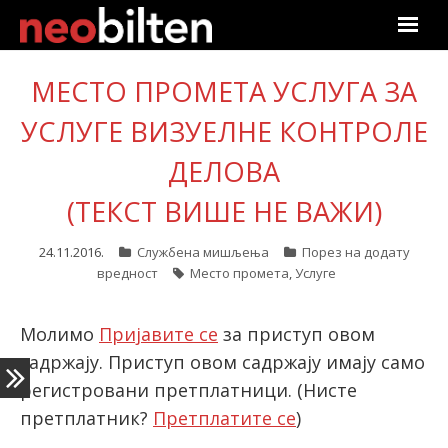
Почетна
МЕСТО ПРОМЕТА УСЛУГА ЗА
УСЛУГЕ ВИЗУЕЛНЕ КОНТРОЛЕ
Претрага
ДЕЛОВА
Актуелно
(ТЕКСТ ВИШЕ НЕ ВАЖИ)
Подаци
24.11.2016.
Службена мишљења
Порез на додату
Линкови
вредност
Место промета
,
Услуге
О нама
Молимо
Пријавите се
за приступ овом
садржају. Приступ овом садржају имају само
Претплата
регистровани претплатници.
(Нисте
претплатник?
Претплатите се
)
Пријава