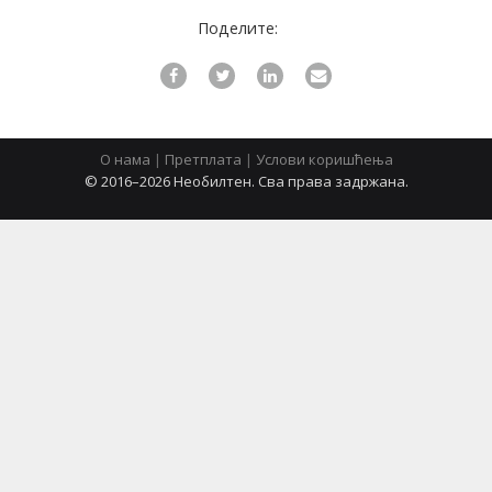
Поделите:
latinica
О нама
|
Претплата
|
Услови коришћења
© 2016–2026 Необилтен. Сва права задржана.