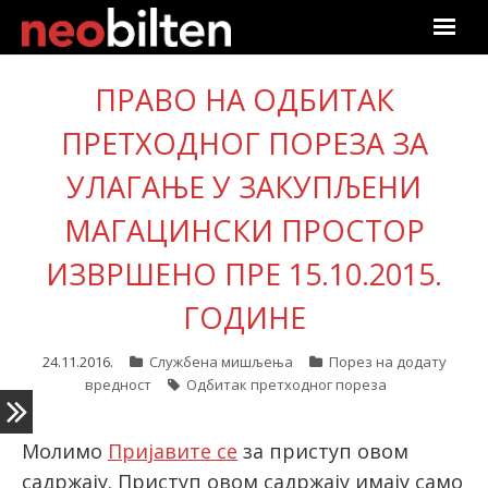
Почетна
ПРАВО НА ОДБИТАК
Претрага
ПРЕТХОДНОГ ПОРЕЗА ЗА
УЛАГАЊЕ У ЗАКУПЉЕНИ
Актуелно
МАГАЦИНСКИ ПРОСТОР
Подаци
ИЗВРШЕНО ПРЕ 15.10.2015.
Линкови
ГОДИНЕ
О нама
24.11.2016.
Службена мишљења
Порез на додату
вредност
Одбитак претходног пореза
Претплата
Молимо
Пријавите се
за приступ овом
Пријава
садржају. Приступ овом садржају имају само