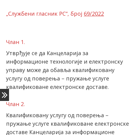
„Службени гласник РС“, број
69/2022
latinica
Члан 1.
Утврђује се да Канцеларија за
информационе технологије и електронску
управу може да обавља квалификовану
услугу од поверења – пружање услуге
квалификоване електронске доставе.
Члан 2.
Квалификовану услугу од поверења –
пружање услуге квалификоване електронске
доставе Канцеларија за информационе