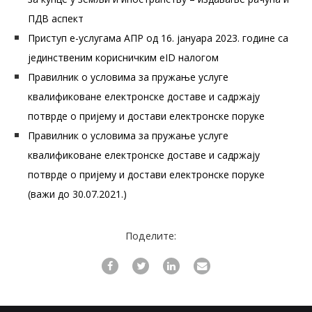
ПДВ аспект
Приступ е-услугама АПР од 16. јануара 2023. године са
јединственим корисничким eID налогом
Правилник о условима за пружање услуге
квалификоване електронске доставе и садржају
потврде о пријему и достави електронске поруке
Правилник о условима за пружање услуге
квалификоване електронске доставе и садржају
потврде о пријему и достави електронске поруке
(важи до 30.07.2021.)
Поделите: