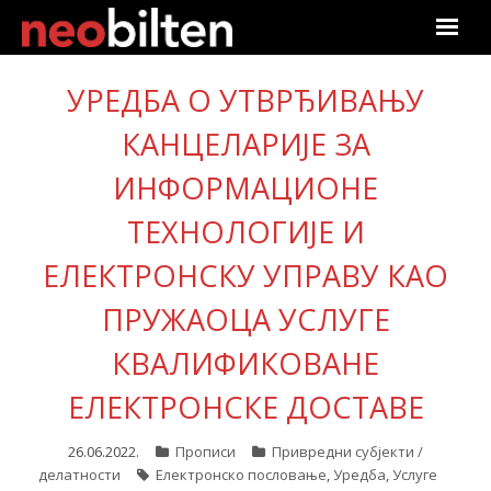
Почетна
УРЕДБА О УТВРЂИВАЊУ
Претрага
КАНЦЕЛАРИЈЕ ЗА
ИНФОРМАЦИОНЕ
Актуелно
ТЕХНОЛОГИЈЕ И
Подаци
ЕЛЕКТРОНСКУ УПРАВУ КАО
Линкови
ПРУЖАОЦА УСЛУГЕ
О нама
КВАЛИФИКОВАНЕ
ЕЛЕКТРОНСКЕ ДОСТАВЕ
Претплата
26.06.2022.
Прописи
Привредни субјекти /
Пријава
делатности
Електронско пословање
,
Уредба
,
Услуге