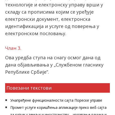
технологије и електронску управу врши у
складу са прописима којим се уређује
електронски документ, електронска
идентификација и услуге од поверења у
електронском пословању.
Члан 3.
Ова уредба ступа на снагу осмог дана од
дана објављивања у „Службеном гласнику
Републике Србије”.
Повезани текстови
Унапређене функционалности сајта Пореске управе
Промет услуге коришћења апликације преко веб сајта
за купце у земљи и иностранству – издавање рачуна и