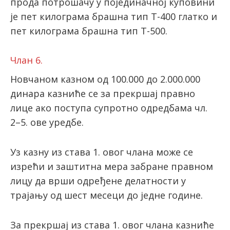
прода потрошачу у појединачној куповини
је пет килограма брашна тип Т-400 глатко и
пет килограма брашна тип Т-500.
Члан 6.
Новчаном казном од 100.000 до 2.000.000
динара казниће се за прекршај правно
лице ако поступа супротно одредбама чл.
2–5. ове уредбе.
Уз казну из става 1. овог члана може се
изрећи и заштитна мера забране правном
лицу да врши одређене делатности у
трајању од шест месеци до једне године.
За прекршај из става 1. овог члана казниће