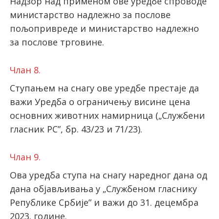
Надзор над применом ове уредбе спроводе
министарство надлежно за послове
пољопривреде и министарство надлежно
за послове трговине.
Члан 8.
Ступањем на снагу ове уредбе престаје да
важи Уредба о ограничењу висине цена
основних животних намирница („Службени
гласник РС”, бр. 43/23 и 71/23).
Члан 9.
Ова уредба ступа на снагу наредног дана од
дана објављивања у „Службеном гласнику
Републике Србије” и важи до 31. децембра
2023. године.