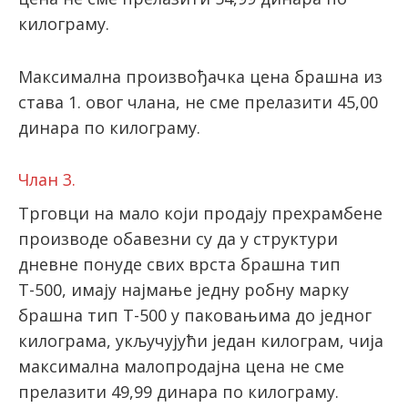
килограму.
Максимална произвођачка цена брашна из
става 1. овог члана, не сме прелазити 45,00
динара по килограму.
Члан 3.
Трговци на мало који продају прехрамбене
производе обавезни су да у структури
дневне понуде свих врста брашна тип
Т-500, имају најмање једну робну марку
брашна тип Т-500 у паковањима до једног
килограма, укључујући један килограм, чија
максимална малопродајна цена не сме
прелазити 49,99 динара по килограму.