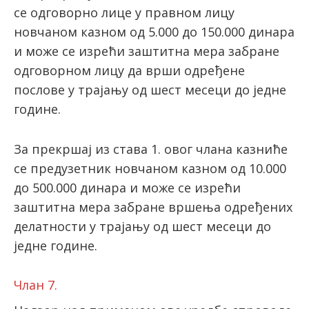
се одговорно лице у правном лицу
новчаном казном од 5.000 до 150.000 динара
и може се изрећи заштитна мера забране
одговорном лицу да врши одређене
послове у трајању од шест месеци до једне
године.
За прекршај из става 1. овог члана казниће
се предузетник новчаном казном од 10.000
до 500.000 динара и може се изрећи
заштитна мера забране вршења одређених
делатности у трајању од шест месеци до
једне године.
Члан 7.