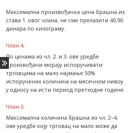
Максимална произвођачка цена брашна из
става 1. овог члана, не сме прелазити 40,90
динара по килограму.
Члан 4.
По ценама из чл. 2. и 3. ове уредбе
произвођачи морају испоручивати
трговцима на мало најмање 50%
испоручених количина на месечном нивоу
у односу на исти период претходне године.
Члан 5.
Максимална количина брашна из чл. 2–4.
ове уредбе коју трговац на мало може да