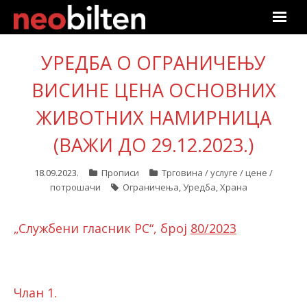
Почетна
УРЕДБА О ОГРАНИЧЕЊУ
Претрага
ВИСИНЕ ЦЕНА ОСНОВНИХ
ЖИВОТНИХ НАМИРНИЦА
Актуелно
(ВАЖИ ДО 29.12.2023.)
Подаци
18.09.2023.
Прописи
Трговина / услуге / цене /
Линкови
потрошачи
Ограничења
,
Уредба
,
Храна
О нама
„Службени гласник РС“, број
80/2023
Претплата
Пријава
Члан 1.