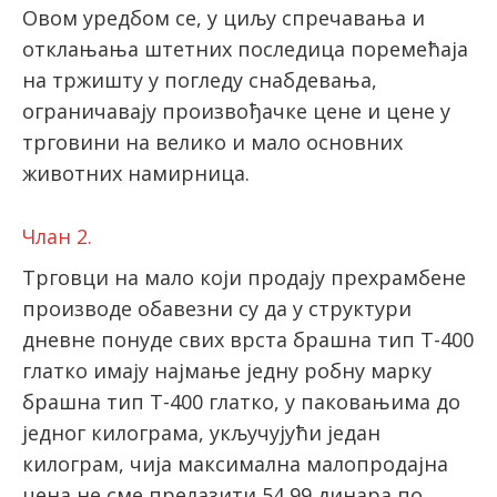
Овом уредбом се, у циљу спречавања и
отклањања штетних последица поремећаја
latinica
на тржишту у погледу снабдевања,
ограничавају произвођачке цене и цене у
трговини на велико и мало основних
животних намирница.
Члан 2.
Трговци на мало који продају прехрамбене
производе обавезни су да у структури
дневне понуде свих врста брашна тип Т-400
глатко имају најмање једну робну марку
брашна тип Т-400 глатко, у паковањима до
једног килограма, укључујући један
килограм, чија максимална малопродајна
цена не сме прелазити 54,99 динара по