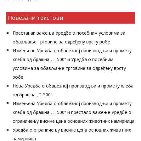
Повезани текстови
Престанак важења Уредбе о посебним условима за
обављање трговине за одређену врсту робе
Измењене Уредба о обавезној производњи и промету
хлеба од брашна „Т-500“ и Уредба о посебним
условима за обављање трговине за одређену врсту
робе
Нова Уредба о обавезној производњи и промету хлеба
од брашна „Т-500“
Измењена Уредба о обавезној производњи и промету
хлеба од брашна „Т-500“ и престало важење Уредбе о
ограничењу висине цена основних животних намирница
Уредба о ограничењу висине цена основних животних
намирница