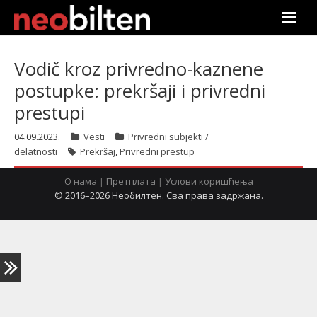
Почетна
Vodič kroz privredno-kaznene
postupke: prekršaji i privredni
Претрага
prestupi
Актуелно
04.09.2023.
Vesti
Privredni subjekti /
delatnosti
Prekršaj
,
Privredni prestup
Подаци
О нама
|
Претплата
|
Услови коришћења
Линкови
© 2016–2026 Необилтен. Сва права задржана.
О нама
Претплата
Пријава