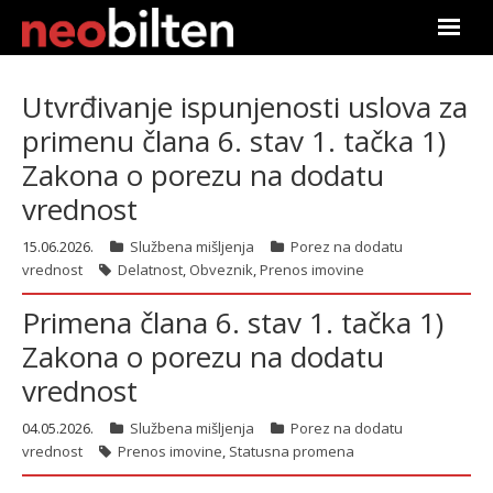
Почетна
Utvrđivanje ispunjenosti uslova za
primenu člana 6. stav 1. tačka 1)
Претрага
Zakona o porezu na dodatu
Актуелно
vrednost
Подаци
15.06.2026.
Službena mišljenja
Porez na dodatu
vrednost
Delatnost
,
Obveznik
,
Prenos imovine
Линкови
Primena člana 6. stav 1. tačka 1)
Zakona o porezu na dodatu
О нама
vrednost
Претплата
04.05.2026.
Službena mišljenja
Porez na dodatu
vrednost
Prenos imovine
,
Statusna promena
Пријава