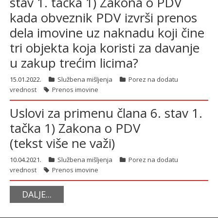
stav 1. tačka 1) Zakona o PDV
kada obveznik PDV izvrši prenos
dela imovine uz naknadu koji čine
tri objekta koja koristi za davanje
u zakup trećim licima?
15.01.2022.
Službena mišljenja
Porez na dodatu
vrednost
Prenos imovine
Uslovi za primenu člana 6. stav 1.
tačka 1) Zakona o PDV
(tekst više ne važi)
10.04.2021.
Službena mišljenja
Porez na dodatu
vrednost
Prenos imovine
DALJE...