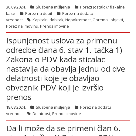
30.09.2024.
Službena mišljenja
Porezi (ostalo) / fiskalne
kase
Porez na dobit
Porez na dodatu
vrednost
Kapitalni dobitak
,
Nepokretnost
,
Oprema i objekti
,
Porez na imovinu
,
Prenos imovine
Ispunjenost uslova za primenu
odredbe člana 6. stav 1. tačka 1)
Zakona o PDV kada sticalac
nastavlja da obavlja jednu od dve
delatnosti koje je obavljao
obveznik PDV koji je izvršio
prenos
18.08.2024.
Službena mišljenja
Porez na dodatu
vrednost
Delatnost
,
Prenos imovine
Da li može da se primeni član 6.