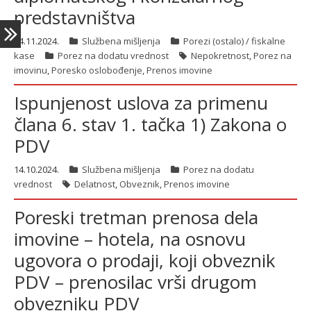
predstavništva
04.11.2024.
Službena mišljenja
Porezi (ostalo) / fiskalne
kase
Porez na dodatu vrednost
Nepokretnost
,
Porez na
imovinu
,
Poresko oslobođenje
,
Prenos imovine
Ispunjenost uslova za primenu
člana 6. stav 1. tačka 1) Zakona o
PDV
14.10.2024.
Službena mišljenja
Porez na dodatu
vrednost
Delatnost
,
Obveznik
,
Prenos imovine
Poreski tretman prenosa dela
imovine – hotela, na osnovu
ugovora o prodaji, koji obveznik
PDV – prenosilac vrši drugom
obvezniku PDV