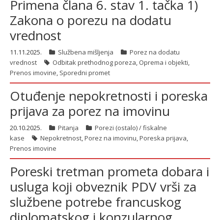
Primena člana 6. stav 1. tačka 1)
Zakona o porezu na dodatu
vrednost
latinica
11.11.2025.
Službena mišljenja
Porez na dodatu
vrednost
Odbitak prethodnog poreza
,
Oprema i objekti
,
Prenos imovine
,
Sporedni promet
Otuđenje nepokretnosti i poreska
prijava za porez na imovinu
20.10.2025.
Pitanja
Porezi (ostalo) / fiskalne
kase
Nepokretnost
,
Porez na imovinu
,
Poreska prijava
,
Prenos imovine
Poreski tretman prometa dobara i
usluga koji obveznik PDV vrši za
službene potrebe francuskog
diplomatskog i konzularnog