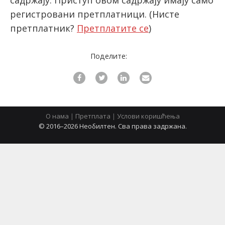
садржају. Приступ овом садржају имају само
регистровани претплатници.
(Нисте
претплатник?
Претплатите се
)
latinica
Поделите:
О нама
|
Претплата
|
Услови коришћења
© 2016–2026 Необилтен. Сва права задржана.