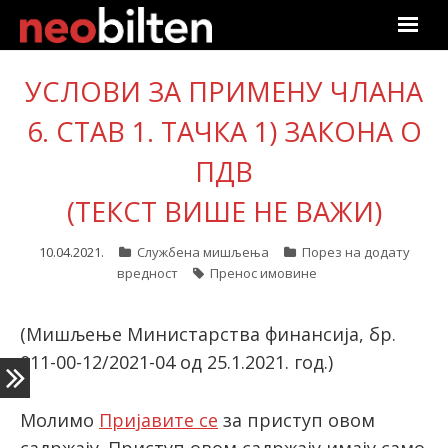
Почетна
УСЛОВИ ЗА ПРИМЕНУ ЧЛАНА
6. СТАВ 1. ТАЧКА 1) ЗАКОНА О
Претрага
ПДВ
Актуелно
(ТЕКСТ ВИШЕ НЕ ВАЖИ)
Подаци
10.04.2021.
Службена мишљења
Порез на додату
Линкови
вредност
Пренос имовине
О нама
(Мишљење Министарства финансија, бр.
011-00-12/2021-04 од 25.1.2021. год.)
Претплата
Пријава
Молимо
Пријавите се
за приступ овом