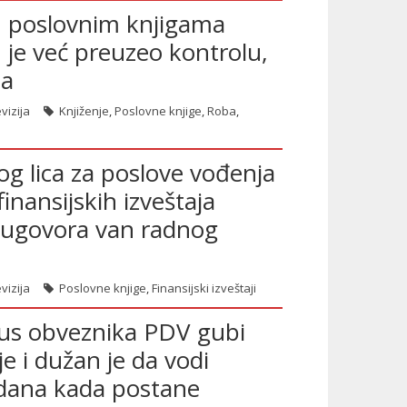
m poslovnim knjigama
 je već preuzeo kontrolu,
ja
vizija
Knjiženje
,
Poslovne knjige
,
Roba
,
g lica za poslove vođenja
finansijskih izveštaja
 ugovora van radnog
vizija
Poslovne knjige
,
Finansijski izveštaji
atus obveznika PDV gubi
e i dužan je da vodi
 dana kada postane