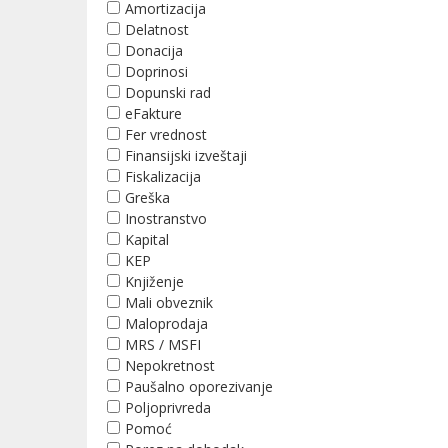
Amortizacija
Delatnost
Donacija
Doprinosi
Dopunski rad
eFakture
Fer vrednost
Finansijski izveštaji
Fiskalizacija
Greška
Inostranstvo
Kapital
KEP
Knjiženje
Mali obveznik
Maloprodaja
MRS / MSFI
Nepokretnost
Paušalno oporezivanje
Poljoprivreda
Pomoć