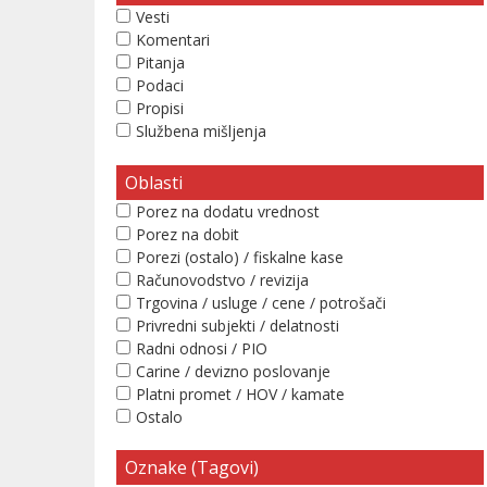
Vesti
Komentari
Pitanja
Podaci
Propisi
Službena mišljenja
Oblasti
Porez na dodatu vrednost
Porez na dobit
Porezi (ostalo) / fiskalne kase
Računovodstvo / revizija
Trgovina / usluge / cene / potrošači
Privredni subjekti / delatnosti
Radni odnosi / PIO
Carine / devizno poslovanje
Platni promet / HOV / kamate
Ostalo
Oznake (Tagovi)