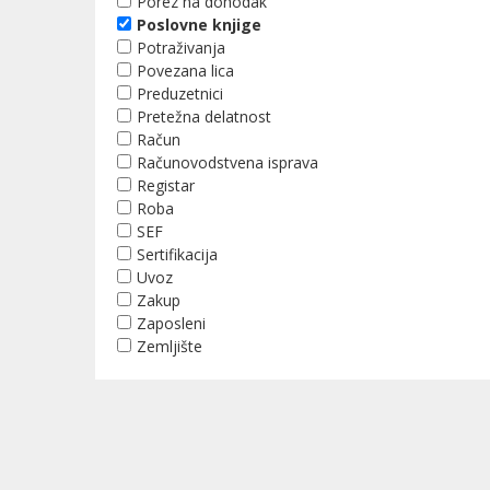
Porez na dohodak
Poslovne knjige
Potraživanja
Povezana lica
Preduzetnici
Pretežna delatnost
Račun
Računovodstvena isprava
Registar
Roba
SEF
Sertifikacija
Uvoz
Zakup
Zaposleni
Zemljište