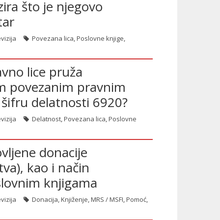
ira što je njegovo
tar
vizija
Povezana lica
,
Poslovne knjige
,
vno lice pruža
im povezanim pravnim
šifru delatnosti 6920?
vizija
Delatnost
,
Povezana lica
,
Poslovne
vljene donacije
va), kao i način
oslovnim knjigama
vizija
Donacija
,
Knjiženje
,
MRS / MSFI
,
Pomoć
,