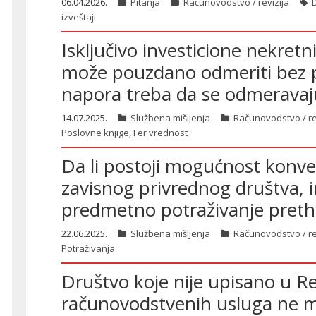
06.04.2026.
Pitanja
Računovodstvo / revizija
izveštaji
Isključivo investicione nekretn
može pouzdano odmeriti bez p
napora treba da se odmeravaju
14.07.2025.
Službena mišljenja
Računovodstvo / re
Poslovne knjige
,
Fer vrednost
Da li postoji mogućnost konver
zavisnog privrednog društva, i
predmetno potraživanje pret
22.06.2025.
Službena mišljenja
Računovodstvo / re
Potraživanja
Društvo koje nije upisano u Re
računovodstvenih usluga ne mo