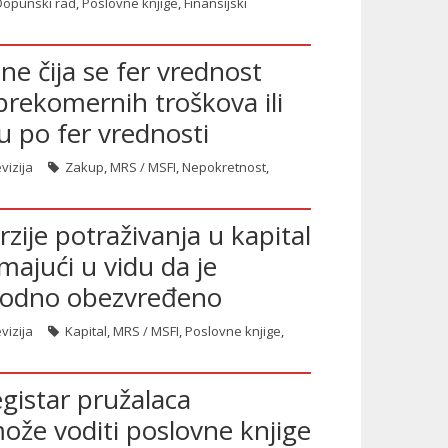
Dopunski rad
,
Poslovne knjige
,
Finansijski
ine čija se fer vrednost
rekomernih troškova ili
 po fer vrednosti
vizija
Zakup
,
MRS / MSFI
,
Nepokretnost
,
zije potraživanja u kapital
majući u vidu da je
hodno obezvređeno
vizija
Kapital
,
MRS / MSFI
,
Poslovne knjige
,
gistar pružalaca
že voditi poslovne knjige