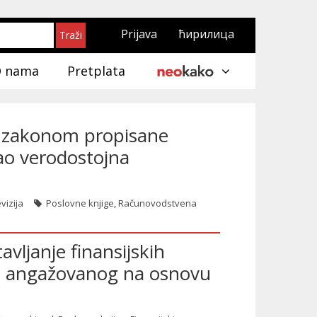
Prijava
ћирилица
 nama
Pretplata
 zakonom propisane
kao verodostojna
vizija
Poslovne knjige
,
Računovodstvena
avljanje finansijskih
ica angažovanog na osnovu