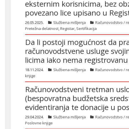
eksternim korisnicima, bez obz
povezano lice upisano u Regis
26.05.2025.
Službena mišljenja
Računovodstvo / re
Pretežna delatnost
,
Registar
,
Sertifikacija
Da li postoji mogućnost da pra
računovodstvene usluge svoj
licima iako nema registrovanu 
18.11.2024.
Službena mišljenja
Računovodstvo / re
knjige
Računovodstveni tretman uslo
(bespovratna budžetska sredst
evidentiranja te donacije u p
29.04.2024.
Službena mišljenja
Računovodstvo / re
Poslovne knjige