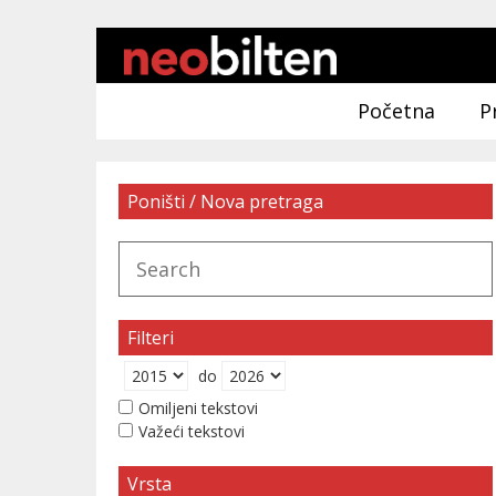
Početna
P
Poništi / Nova pretraga
Filteri
do
Omiljeni tekstovi
Važeći tekstovi
Vrsta