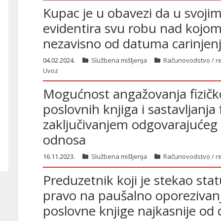
Kupac je u obavezi da u svoji
evidentira svu robu nad kojom
nezavisno od datuma carinjen
04.02.2024.
Službena mišljenja
Računovodstvo / re
Uvoz
Mogućnost angažovanja fizičko
poslovnih knjiga i sastavljanja 
zaključivanjem odgovarajućeg
odnosa
16.11.2023.
Službena mišljenja
Računovodstvo / re
Preduzetnik koji je stekao st
pravo na paušalno oporezivanj
poslovne knjige najkasnije od