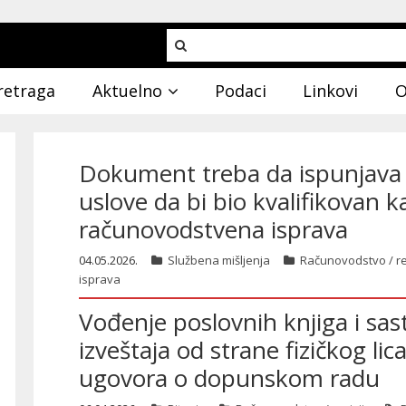
retraga
Aktuelno
Podaci
Linkovi
O
Dokument treba da ispunjava
uslove da bi bio kvalifikovan 
računovodstvena isprava
04.05.2026.
Službena mišljenja
Računovodstvo / re
isprava
Vođenje poslovnih knjiga i sast
izveštaja od strane fizičkog l
ugovora o dopunskom radu