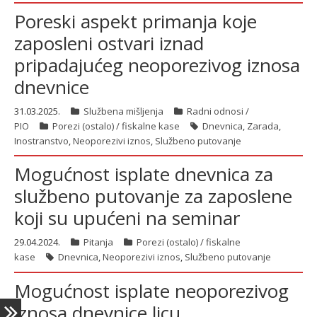
Poreski aspekt primanja koje
zaposleni ostvari iznad
latinica
pripadajućeg neoporezivog iznosa
dnevnice
31.03.2025.
Službena mišljenja
Radni odnosi /
PIO
Porezi (ostalo) / fiskalne kase
Dnevnica
,
Zarada
,
Inostranstvo
,
Neoporezivi iznos
,
Službeno putovanje
Mogućnost isplate dnevnica za
službeno putovanje za zaposlene
koji su upućeni na seminar
29.04.2024.
Pitanja
Porezi (ostalo) / fiskalne
kase
Dnevnica
,
Neoporezivi iznos
,
Službeno putovanje
Mogućnost isplate neoporezivog
iznosa dnevnice licu