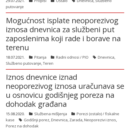
29.07.2021.
Propisi
Ostalo
Dnevnica
,
Službeno
putovanje
Mogućnost isplate neoporezivog
iznosa dnevnica za službeni put
zaposlenima koji rade i borave na
terenu
18.07.2021.
Pitanja
Radni odnosi / PIO
Dnevnica
,
Službeno putovanje
,
Teren
Iznos dnevnice iznad
neoporezivog iznosa uračunava se
u osnovicu godišnjeg poreza na
dohodak građana
15.08.2020.
Službena mišljenja
Porezi (ostalo) / fiskalne
kase
Godišnji porez
,
Dnevnica
,
Zarada
,
Neoporezivi iznos
,
Porez na dohodak