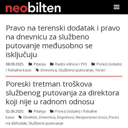
Почетна
Pravo na terenski dodatak i pravo
na dnevnicu za službeno
Претрага
putovanje međusobno se
Актуелно
isključuju
Подаци
08.09.2025.
Pitanja
Radni odnosi / PIO
Porezi (ostalo)
/ fiskalne kase
Dnevnica
,
Službeno putovanje
,
Teren
Линкови
Poreski tretman troškova
službenog putovanja za direktora
О нама
koji nije u radnom odnosu
Претплата
02.06.2025.
Pitanja
Porezi (ostalo) / fiskalne
kase
Direktor
,
Dnevnica
,
Doprinosi
,
Neoporezivi iznos
,
Porez
Пријава
na dohodak
,
Službeno putovanje