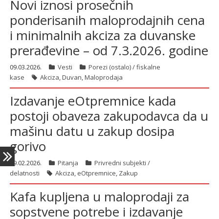
Novi iznosi prosečnih
ponderisanih maloprodajnih cena
i minimalnih akciza za duvanske
latinica
prerađevine – od 7.3.2026. godine
09.03.2026.
Vesti
Porezi (ostalo) / fiskalne
kase
Akciza
,
Duvan
,
Maloprodaja
Izdavanje eOtpremnice kada
postoji obaveza zakupodavca da u
mašinu datu u zakup dosipa
gorivo
09.02.2026.
Pitanja
Privredni subjekti /
delatnosti
Akciza
,
eOtpremnice
,
Zakup
Kafa kupljena u maloprodaji za
sopstvene potrebe i izdavanje