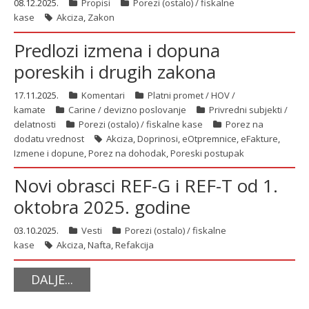
08.12.2025.
Propisi
Porezi (ostalo) / fiskalne
kase
Akciza
,
Zakon
Predlozi izmena i dopuna
poreskih i drugih zakona
17.11.2025.
Komentari
Platni promet / HOV /
kamate
Carine / devizno poslovanje
Privredni subjekti /
delatnosti
Porezi (ostalo) / fiskalne kase
Porez na
dodatu vrednost
Akciza
,
Doprinosi
,
eOtpremnice
,
eFakture
,
Izmene i dopune
,
Porez na dohodak
,
Poreski postupak
Novi obrasci REF-G i REF-T od 1.
oktobra 2025. godine
03.10.2025.
Vesti
Porezi (ostalo) / fiskalne
kase
Akciza
,
Nafta
,
Refakcija
DALJE...