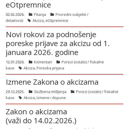
eOtpremnice
02.02.2026.
Pitanja
Privredni subjekti /
delatnosti
Akciza
,
eOtpremnice
Novi rokovi za podnošenje
poreske prijave za akcizu od 1.
januara 2026. godine
12.01.2026.
Komentari
Porezi (ostalo) / fiskalne
kase
Akciza
,
Poreska prijava
Izmene Zakona o akcizama
29.12.2025.
Službena mišljenja
Porezi (ostalo) / fiskalne
kase
Akciza
,
Izmene i dopune
Zakon o akcizama
(važi do 14.02.2026.)