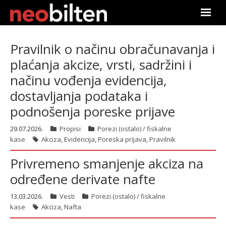
Почетна
Pravilnik o načinu obračunavanja i
plaćanja akcize, vrsti, sadržini i
Претрага
načinu vođenja evidencija,
Актуелно
dostavljanja podataka i
podnošenja poreske prijave
Подаци
29.07.2026.
Propisi
Porezi (ostalo) / fiskalne
Линкови
kase
Akciza
,
Evidencija
,
Poreska prijava
,
Pravilnik
Privremeno smanjenje akciza na
О нама
određene derivate nafte
Претплата
13.03.2026.
Vesti
Porezi (ostalo) / fiskalne
kase
Akciza
,
Nafta
Пријава