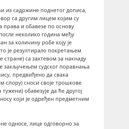
зи из садржине поднетог дописа,
овор са другим лицем којим су
 права и обавезе по основу
после неколико година међу
ан за количину робе коју је
што је резултирало покретањем
е стране) са захтевом за накнаду
је закључењем судског поравнања
пису, предвиђено да свака
ом спору) сноси своје трошкове
 тужени) обавезује да ће другој
зносу који је одређен предметним
оне односе, лице одговорно за