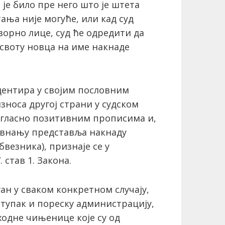
 је било пре него што је штета
ања није могуће, или кад суд
ворно лице, суд ће одредити да
своту новца на име накнаде
дентира у својим пословним
зноса другој страни у судском
агласно позитивним прописима и,
равнању представља накнаду
везника), признаје се у
 став 1. Закона.
н у сваком конкретном случају,
ступак и пореску администрацију,
ходне чињенице које су од