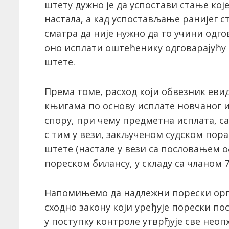
штету дужно је да успостави стање које
настала, а кад успостављање ранијег ст
сматра да није нужно да то учини одго
оно исплати оштећенику одговарајућу 
штете.
Према томе, расход који обвезник еви
књигама по основу исплате новчаног и
спору, при чему предметна исплата, с
с тим у вези, закљученом судском по
штете (настале у вези са пословањем об
пореском билансу, у складу са чланом 7.
Напомињемо да надлежни порески орга
сходно закону који уређује порески по
у поступку контроле утврђује све неоп