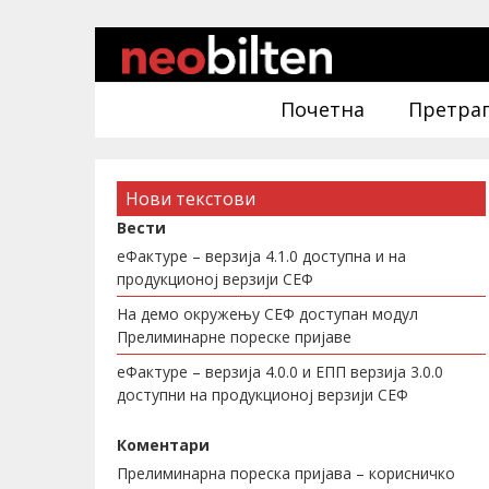
Почетна
Претра
Нови текстови
Вести
еФактуре – верзија 4.1.0 доступна и на
продукционој верзији СЕФ
На демо окружењу СЕФ доступан модул
Прелиминарне пореске пријаве
еФактуре – верзија 4.0.0 и ЕПП верзија 3.0.0
доступни на продукционој верзији СЕФ
Коментари
Прелиминарна пореска пријава – корисничко