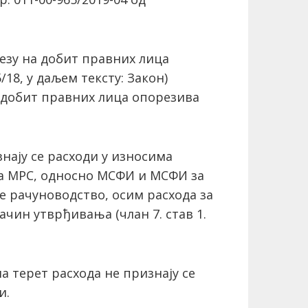
резу на добит правних лица
5/18, у даљем тексту: Закон)
а добит правних лица опорезива
ају се расходи у износима
са МРС, односно МСФИ и МСФИ за
е рачуноводство, осим расхода за
ачин утврђивања (члан 7. став 1.
на терет расхода не признају се
и.