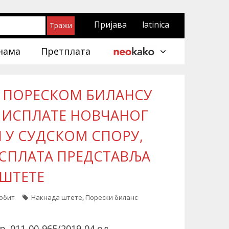
Пријава
latinica
нама
Претплата
У ПОРЕСКОМ БИЛАНСУ
 ИСПЛАТЕ НОВЧАНОГ
 У СУДСКОМ СПОРУ,
ИСПЛАТА ПРЕДСТАВЉА
 ШТЕТЕ
добит
Накнада штете
,
Порески биланс
 011-00-965/2019-04 од