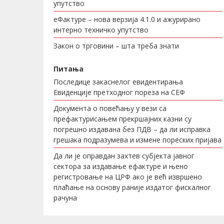
упутство
еФактуре – нова верзија 4.1.0 и ажурирано
интерно техничко упутство
Закон о трговини – шта треба знати
Питања
Последице закаснелог евидентирања
Евиденције претходног пореза на СЕФ
Документа о повећању у вези са
префактурисањем прекршајних казни су
погрешно издавана без ПДВ – да ли исправка
грешака подразумева и измене пореских пријава
Да ли је оправдан захтев субјекта јавног
сектора за издавање ефактуре и њено
регистровање на ЦРФ ако је већ извршено
плаћање на основу раније издатог фискалног
рачуна