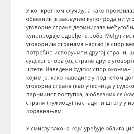
У конкретном случају, а како произила
обвезник је закључио купопродајни уг
уговорне стране дефинисале међусобна
купопродаје одређене робе. Међутим, 
уговорним странама настао је спор вез
потребно испоручити другој страни, 
судског спора (од стране друге уговорн
штете. Наведени судски спор окончан 
којим је, како наводите у поднетом до
уговорна страна (као учесница у судск
парничног поступка, а обвезник се (као
страни (тужиоцу) накнадити штету у и
поравнањем.
У смислу закона који уређује облигаци