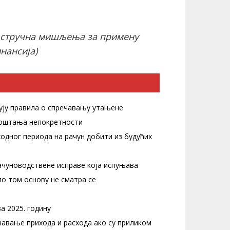
 стручна мишљења за примену
нансија)
ују правила о спречавању утањене
 коштања непокретности
одног периода на рачун добити из будућих
ачуноводствене исправе која испуњава
по том основу не сматра се
а 2025. годину
навање прихода и расхода ако су приликом