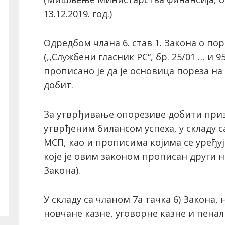
13.12.2019. год.)
Одредбом члана 6. став 1. Закона о по
(,,Службени гласник РС“, бр. 25/01 … и 9
прописано је да је основица пореза н
добит.
За утврђивање опорезиве добити призн
утврђеним билансом успеха, у складу 
МСП, као и прописима којима се уређуј
које је овим законом прописан други н
Закона).
У складу са чланом 7а тачка 6) Закона, 
новчане казне, уговорне казне и пенал