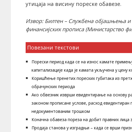
утицаја на висину пореске обавезе.
Извор: Билтен – Службена објашњења и
финансијских прописа (Министарство фи
Повезани текстови
Порески период када се на износ камате примењ
капитализације када је камата укључена у цену
Коришћење пренетих пореских губитака из претх
обрачунских периода
Ако обвезник изврши евидентирање на основу р
законом прописане услове, расход евидентиран 
недокументованим трошком
Коначна обавеза пореза на добит правних лица з
Продаја станова у изградњи – када се врши приз