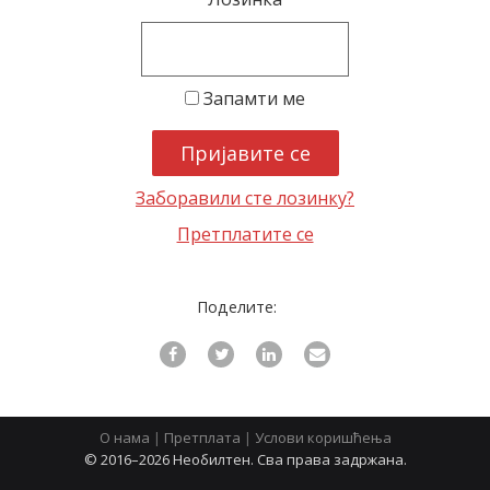
latinica
Запамти ме
Заборавили сте лозинку?
Претплатите се
Поделите:
О нама
|
Претплата
|
Услови коришћења
© 2016–2026 Необилтен. Сва права задржана.