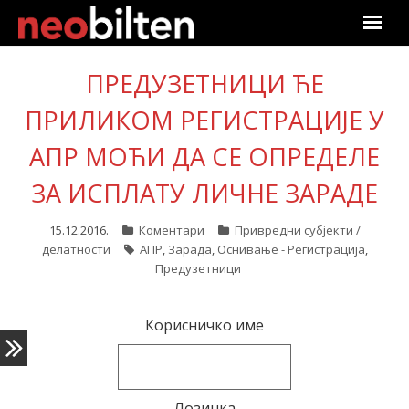
Почетна
ПРЕДУЗЕТНИЦИ ЋЕ
ПРИЛИКОМ РЕГИСТРАЦИЈЕ У
Претрага
АПР МОЋИ ДА СЕ ОПРЕДЕЛЕ
Актуелно
ЗА ИСПЛАТУ ЛИЧНЕ ЗАРАДЕ
Подаци
15.12.2016.
Коментари
Привредни субјекти /
Линкови
делатности
АПР
,
Зарада
,
Оснивање - Регистрација
,
Предузетници
О нама
Корисничко име
Претплата
Пријава
Лозинка