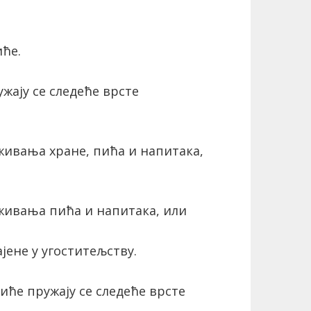
иће.
ужају се следеће врсте
живања хране, пића и напитака,
уживања пића и напитака, или
ајене у угоститељству.
пиће пружају се следеће врсте