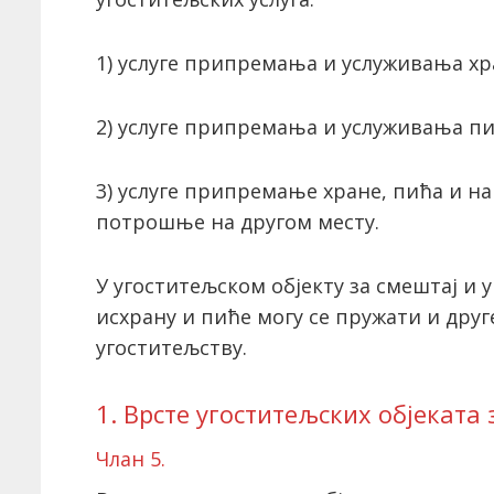
1) услуге припремања и услуживања хр
2) услуге припремања и услуживања пи
3) услуге припремање хране, пића и н
потрошње на другом месту.
У угоститељском објекту за смештај и у
исхрану и пиће могу се пружати и друге
угоститељству.
1. Врсте угоститељских објеката 
Члан 5.