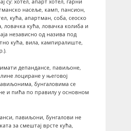
ј су: хотел, апарт хотел, гарни
тманско насеље, камп, пансион,
л, кућа, апартман, соба, сеоско
 ловачка кућа, ловачка колиба и
аја независно од назива под
етно кућа, вила, кампиралиште,
.).
 имати депандансе, павиљоне,
елине лоциране у његовој
павиљонима, бунгаловима се
ане и пића по правилу у основном
данси, павиљони, бунгалови не
ката за смештај врсте кућа,