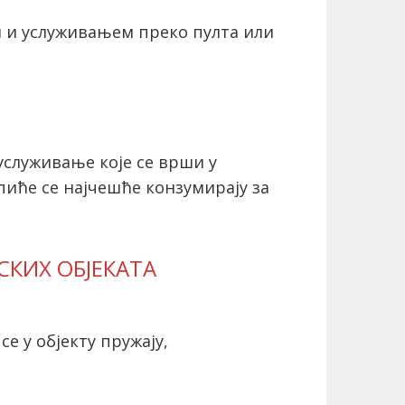
н и услуживањем преко пулта или
услуживање које се врши у
 пиће се најчешће конзумирају за
СКИХ ОБЈЕКАТА
се у објекту пружају,