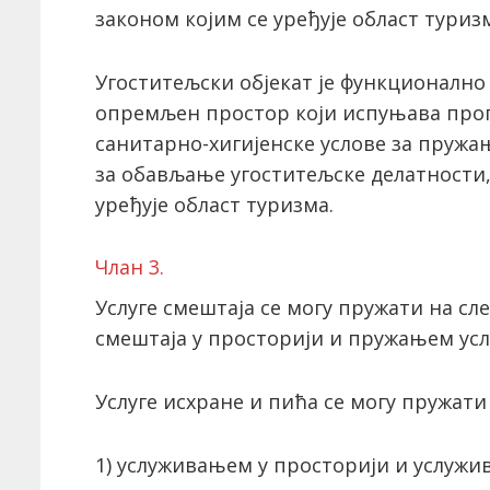
законом којим се уређује област туриз
Угоститељски објекат је функционално
опремљен простор који испуњава про
санитарно-хигијенске услове за пружа
за обављање угоститељске делатности, 
уређује област туризма.
Члан 3.
Услуге смештаја се могу пружати на сл
смештаја у просторији и пружањем усл
Услуге исхране и пића се могу пружати
1) услуживањем у просторији и услуж