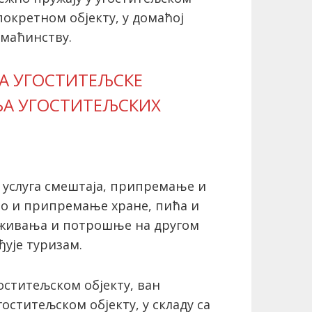
 покретном објекту, у домаћој
омаћинству.
ЊА УГОСТИТЕЉСКЕ
ЊА УГОСТИТЕЉСКИХ
 услуга смештаја, припремање и
ао и припремање хране, пића и
луживања и потрошње на другом
ђује туризам.
оститељском објекту, ван
оститељском објекту, у складу са