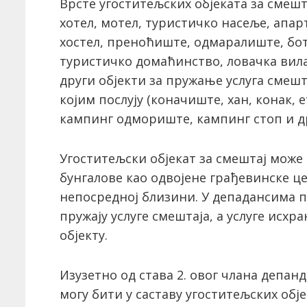
Врсте угоститељских објеката за смешта
хотел, мотел, туристичко насеље, апар
хостел, преноћиште, одмаралиште, боте
туристичко домаћинство, ловачка вила,
други објекти за пружање услуга смешт
којим послују (коначиште, хан, конак, 
кампинг одмориште, кампинг стоп и др
Угоститељски објекат за смештај може
бунгалове као одвојене грађевинске ц
непосредној близини. У депадансима 
пружају услуге смештаја, а услуге исхр
објекту.
Изузетно од става 2. овог члана депан
могу бити у саставу угоститељских обје