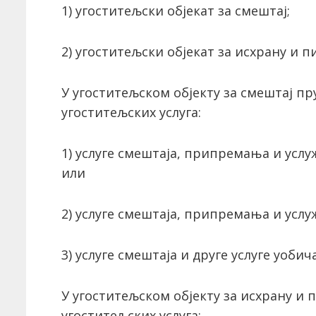
1) угоститељски објекат за смештај;
2) угоститељски објекат за исхрану и п
У угоститељском објекту за смештај пр
угоститељских услуга:
1) услуге смештаја, припремања и услу
или
2) услуге смештаја, припремања и усл
3) услуге смештаја и друге услуге уобич
У угоститељском објекту за исхрану и 
угоститељских услуга: