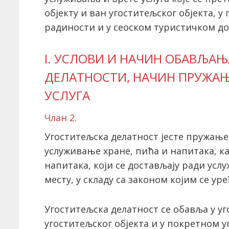
објекту и ван угоститељског објекта, у
радиности и у сеоском туристичком д
I. УСЛОВИ И НАЧИН ОБАВЉА
ДЕЛАТНОСТИ, НАЧИН ПРУЖА
УСЛУГА
Члан 2.
Угоститељска делатност јесте пружање
услуживање хране, пића и напитака, к
напитака, који се достављају ради ус
месту, у складу са законом којим се уре
Угоститељска делатност се обавља у уг
угоститељског објекта и у покретном уг