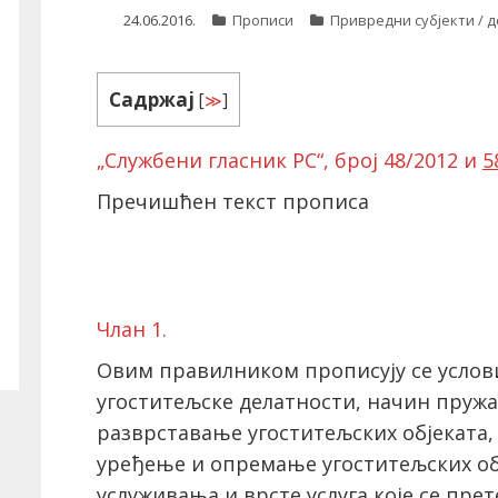
24.06.2016.
Прописи
Привредни субјекти / 
Садржај
[
≫
]
„
Службени гласник РС“, број 48/2012 и
5
Пречишћен текст прописа
Члан 1.
Овим правилником прописују се усло
угоститељске делатности, начин пружа
разврставање угоститељских објеката,
уређење и опремање угоститељских обј
услуживања и врсте услуга које се пре