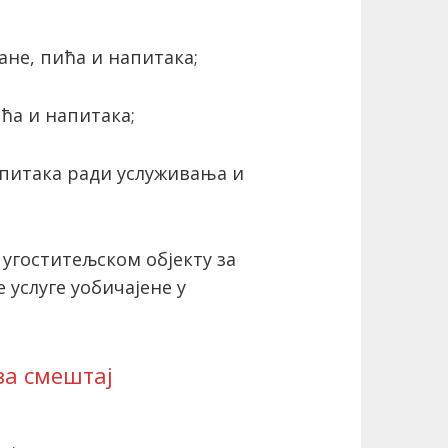
ане, пића и напитака;
ћа и напитака;
апитака ради услуживања и
 угоститељском објекту за
 услуге уобичајене у
за смештај