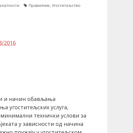
делатности
Правилник
,
Угоститељство
8/2016
ви и начин обављања
ња угоститељских услуга,
 минимални технички услови за
еката у зависности од начина
тежно пружају у угоститељском