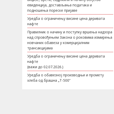
евиденција, достављања података и
подношења пореске пријаве
Уредба о ограничењу висине цена деривата
нафте
Правилник о начину и поступку вршења надзора
над спровођењем Закона о роковима измирења
новчаних обавеза у комерцијалним
трансакцијама
Уредба о ограничењу висине цена деривата
нафте
(важи до 02.07.2026.)
Уредба о обавезној производњи и промету
хлеба од брашна „Т-500“