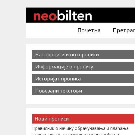
Почетна
Претра
Натпрописи и потпрописи
Информације о пропису
Историјат прописа
Повезани текстови
Нови прописи
Правилник о начину обрачунавања и плаћања
акцизе, врсти, садржини и начину вођења