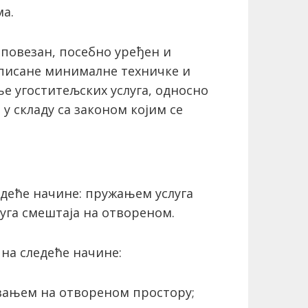
ма.
 повезан, посебно уређен и
писане минималне техничке и
ње угоститељских услуга, односно
у складу са законом којим се
едеће начине: пружањем услуга
уга смештаја на отвореном.
 на следеће начине:
ивањем на отвореном простору;