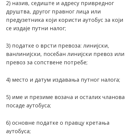
2) назив, седиште и адресу привредног
друштва, другог правног лица или
предузетника који користи аутобус за који
се издаје путни налог;
3) податке о врсти превоза: линијски,
ванлинијски, посебан линијски превоз или
превоз за сопствене потребе;
4) место и датум издавања путног налога;
5) име и презиме возача и осталих чланова
посаде аутобуса;
6) основне податке о правцу кретања
аутобуса;