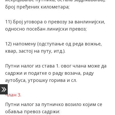
број пређених километара;
11) број уговора о превозу за ванлинијски,
односно посебан линијски превоз;
12) напомену (одступање од реда вожње,
квар, застој на путу, итд.).
Путни налог из става 1. овог члана може да
садржи и податке о раду возача, раду
аутобуса, утрошку горива и сл.
Члан 3.
Путни налог за путничко возило којим се
обавља превоз садржи: