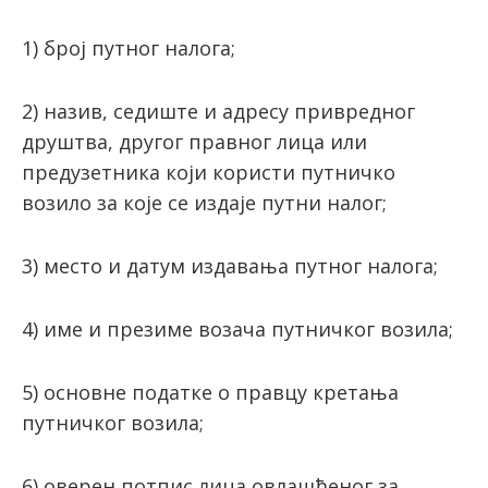
1) број путног налога;
2) назив, седиште и адресу привредног
друштва, другог правног лица или
предузетника који користи путничко
возило за које се издаје путни налог;
3) место и датум издавања путног налога;
4) име и презиме возача путничког возила;
5) основне податке о правцу кретања
путничког возила;
6) оверен потпис лица овлашћеног за