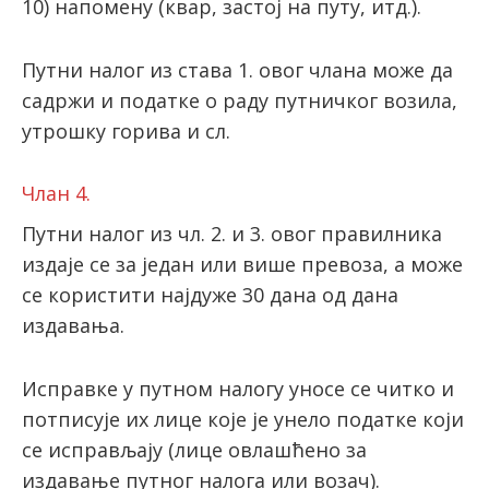
10) напомену (квар, застој на путу, итд.).
Путни налог из става 1. овог члана може да
садржи и податке о раду путничког возила,
утрошку горива и сл.
Члан 4.
Путни налог из чл. 2. и 3. овог правилника
издаје се за један или више превоза, а може
се користити најдуже 30 дана од дана
издавања.
Исправке у путном налогу уносе се читко и
потписује их лице које је унело податке који
се исправљају (лице овлашћено за
издавање путног налога или возач).