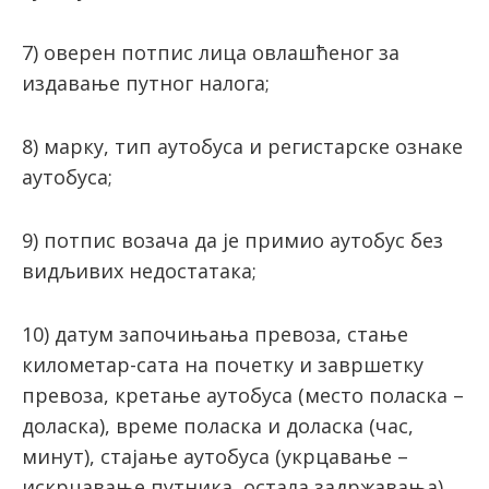
7) оверен потпис лица овлашћеног за
издавање путног налога;
8) марку, тип аутобуса и регистарске ознаке
аутобуса;
9) потпис возача да је примио аутобус без
видљивих недостатака;
10) датум започињања превоза, стање
километар-сата на почетку и завршетку
превоза, кретање аутобуса (место поласка –
доласка), време поласка и доласка (час,
минут), стајање аутобуса (укрцавање –
искрцавање путника, остала задржавања),