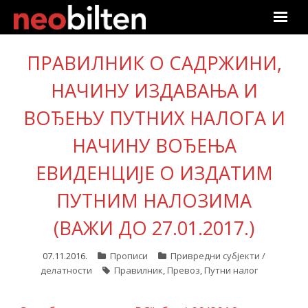
Почетна
ПРАВИЛНИК О САДРЖИНИ,
Претрага
НАЧИНУ ИЗДАВАЊА И
ВОЂЕЊУ ПУТНИХ НАЛОГА И
Актуелно
НАЧИНУ ВОЂЕЊА
Подаци
ЕВИДЕНЦИЈЕ О ИЗДАТИМ
Линкови
ПУТНИМ НАЛОЗИМА
О нама
(ВАЖИ ДО 27.01.2017.)
Претплата
07.11.2016.
Прописи
Привредни субјекти /
делатности
Правилник
,
Превоз
,
Путни налог
Пријава