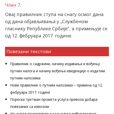
Члан 7.
Овај правилник ступа на снагу осмог дана
од дана објављивања у „Службеном
гласнику Републике Србије”, а примењује се
од 12. фебруара 2017. године.
Повезани текстови
Правилник о садржини, начину издавања и вођењу
путних налога и начину вођења евиденције о издатим
путним налозима
Нови правилник о путним налозима – примена од 12.
фебруара 2017. године
Порески третман промета услуга превоза добара
повезаних са извозом
На услуге посредовања код услуга међународног