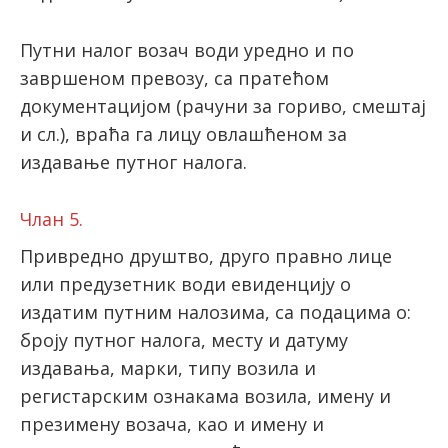
Путни налог возач води уредно и по
завршеном превозу, са пратећом
документацијом (рачуни за гориво, смештај
и сл.), враћа га лицу овлашћеном за
издавање путног налога.
Члан 5.
Привредно друштво, друго правно лице
или предузетник води евиденцију о
издатим путним налозима, са подацима о:
броју путног налога, месту и датуму
издавања, марки, типу возила и
регистарским ознакама возила, имену и
презимену возача, као и имену и