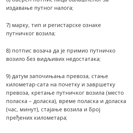
издавање путног налога;
7) марку, тип и регистарске ознаке
путничког возила;
8) потпис возача да је примио путничко
возило без видљивих недостатака;
9) датум започињања превоза, стање
километар-сата на почетку и завршетку
превоза, кретање путничког возила (место
поласка – доласка), време поласка и доласка
(час, минут), стајање возила и број
пређених километара;