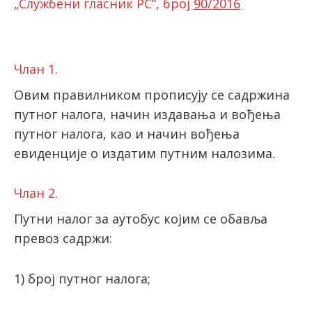
„
Службени гласник РС“, број
90/2016
latinica
Члан 1.
Овим правилником прописују се садржина
путног налога, начин издавања и вођења
путног налога, као и начин вођења
евиденције о издатим путним налозима.
Члан 2.
Путни налог за аутобус којим се обавља
превоз садржи:
1) број путног налога;