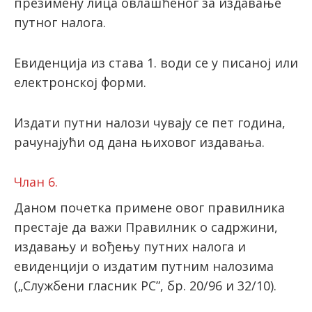
презимену лица овлашћеног за издавање
путног налога.
Евиденција из става 1. води се у писаној или
електронској форми.
Издати путни налози чувају се пет година,
рачунајући од дана њиховог издавања.
Члан 6.
Даном почетка примене овог правилника
престаје да важи Правилник о садржини,
издавању и вођењу путних налога и
евиденцији о издатим путним налозима
(„Службени гласник РС”, бр. 20/96 и 32/10).