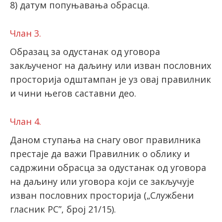
8) датум попуњавања обрасца.
Члан 3.
Образац за одустанак од уговора
закљученог на даљину или изван пословних
просторија одштампан је уз овај правилник
и чини његов саставни део.
Члан 4.
Даном ступања на снагу овог правилника
престаје да важи Правилник о облику и
садржини обрасца за одустанак од уговора
на даљину или уговора који се закључује
изван пословних просторија („Службени
гласник РС”, број 21/15).