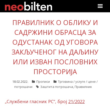
Почетна
ПРАВИЛНИК О ОБЛИКУ И
Претрага
САДРЖИНИ ОБРАСЦА ЗА
ОДУСТАНАК ОД УГОВОРА
Актуелно
ЗАКЉУЧЕНОГ НА ДАЉИНУ
Подаци
ИЛИ ИЗВАН ПОСЛОВНИХ
Линкови
ПРОСТОРИЈА
О нама
18.02.2022.
Прописи
Трговина / услуге / цене /
потрошачи
Заштита потрошача
,
Правилник
Претплата
„Службени гласник РС“, број
21/2022
Пријава