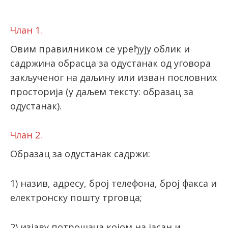
Члан 1.
latinica
Овим правилником се уређују облик и
садржина обрасца за одустанак од уговора
закљученог на даљину или изван пословних
просторија (у даљем тексту: образац за
одустанак).
Члан 2.
Образац за одустанак садржи:
1) назив, адресу, број телефона, број факса и
електронску пошту трговца;
2) изјаву потрошача којом на јасан и