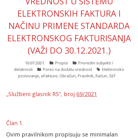
VREDNOST U SISTEMU
ELEKTRONSKIH FAKTURA I
ћирилица
NAČINU PRIMENE STANDARDA
ELEKTRONSKOG FAKTURISANJA
(VAŽI DO 30.12.2021.)
10.07.2021.
Propisi
Privredni subjekti /
delatnosti
Porez na dodatu vrednost
Elektronsko
poslovanje
,
eFakture
,
Obračun
,
Pravilnik
,
Račun
,
SEF
„Službeni glasnik RS“, broj
69/2021
Član 1.
Ovim pravilnikom propisuju se minimalan