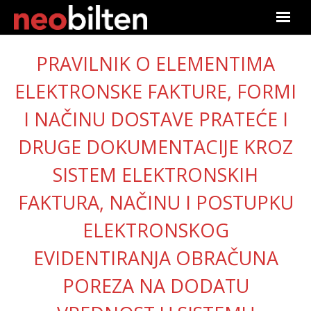
Početna
PRAVILNIK O ELEMENTIMA
ELEKTRONSKE FAKTURE, FORMI
Pretraga
I NAČINU DOSTAVE PRATEĆE I
Aktuelno
DRUGE DOKUMENTACIJE KROZ
Podaci
SISTEM ELEKTRONSKIH
Linkovi
FAKTURA, NAČINU I POSTUPKU
O nama
ELEKTRONSKOG
EVIDENTIRANJA OBRAČUNA
Pretplata
POREZA NA DODATU
Prijava