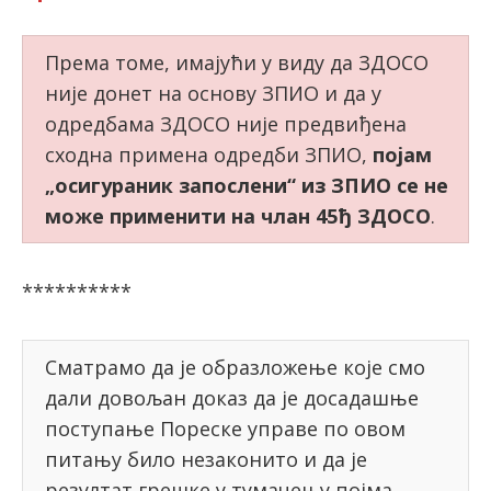
Према томе, имајући у виду да ЗДОСО
није донет на основу ЗПИО и да у
одредбама ЗДОСО није предвиђена
сходна примена одредби ЗПИО,
појам
„осигураник запослени“ из ЗПИО се не
може применити на члан 45ђ ЗДОСО
.
**********
Сматрамо да je образложењe које смо
дали довољан доказ да је досадашње
поступање Пореске управе по овом
питању било незаконито и да је
резултат грешке у тумачењу појма