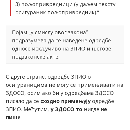
3) пољопривредници (у даљем тексту:
осигураник пољопривредник).“
Појам „у смислу овог закона“
подразумева да се наведене одредбе
односе искључиво на ЗПИО и његове
подзаконске акте.
С друге стране, одредбе ЗПИО о
осигураницима не могу се примењивати на
ЗДОСО, осим ако би у одредбама ЗДОСО
писало да се
сходно примењују
одредбе
ЗПИО. Међутим,
у ЗДОСО то
нигде
не
пише
.