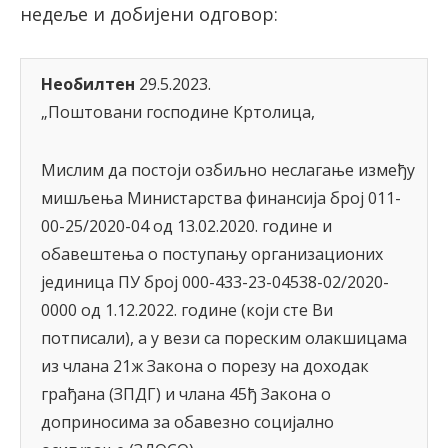
недеље и добијени одговор:
Необилтен
29.5.2023.
„Поштовани господине Кртолица,
Мислим да постоји озбиљно неслагање између
мишљења Министарства финансија број 011-
00-25/2020-04 од 13.02.2020. године и
обавештења о поступању организационих
јединица ПУ број 000-433-23-04538-02/2020-
0000 од 1.12.2022. године (који сте Ви
потписали), а у вези са пореским олакшицама
из члана 21ж Закона о порезу на доходак
грађана (ЗПДГ) и члана 45ђ Закона о
доприносима за обавезно социјално