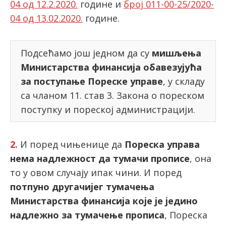
04 од 12.2.2020.
године и
број 011-00-25/2020-
04 од 13.02.2020.
године.
Подсећамо још једном да су
мишљења
Министарства финансија обавезујућа
за поступање Пореске управе
, у складу
са чланом 11. став 3. Закона о пореском
поступку и пореској администрацији.
2.
И поред чињенице да
Пореска управа
нема надлежност да тумачи прописе
, она
то у овом случају ипак чини. И поред
потпуно другачијег тумачења
Министарства финансија које је једино
надлежно за тумачење прописа
, Пореска