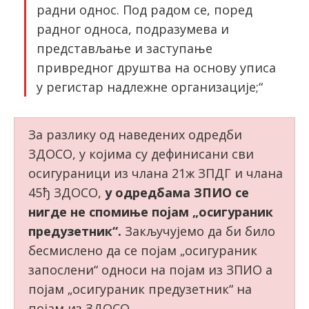
радни однос. Под радом се, поред
радног односа, подразумева и
представљање и заступање
привредног друштва на основу уписа
у регистар надлежне организације;“
За разлику од наведених одредби
ЗДОСО, у којима су дефинисани сви
осигураници из члана 21ж ЗПДГ и члана
45ђ ЗДОСО,
у одредбама ЗПИО се
нигде не спомиње појам „осигураник
предузетник“.
Закључујемо да би било
бесмислено да се појам „осигураник
запослени“ односи на појам из ЗПИО а
појам „осигураник предузетник“ на
појам из ЗДОСО.