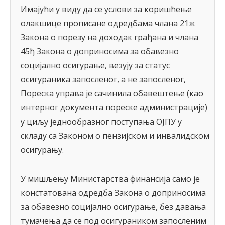
Имајући у виду да се услови за коришћење
олакшице прописане одредбама члана 21ж
Закона о порезу на доходак грађана и члана
45ђ Закона о доприносима за обавезно
социјално осигурање, везују за статус
осигураника запосленог, а не запосленог,
Пореска управа је сачинила обавештење (као
интерног документа пореске администрације)
у циљу једнообразног поступања ОЈПУ у
складу са Законом о пензијском и инвалидском
осигурању.
У мишљењу Министарства финансија само је
констатована одредба Закона о доприносима
за обавезно социјално осигурање, без давања
тумачења да се под осигураником запосленим