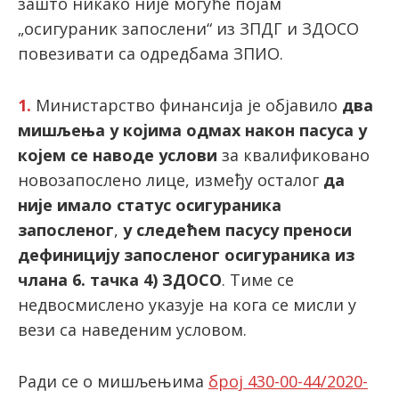
зашто никако није могуће појам
„осигураник запослени“ из ЗПДГ и ЗДОСО
повезивати са одредбама ЗПИО.
1.
Министарство финансија је објавило
два
мишљења у којима одмах након пасуса у
којем се наводе услови
за квалификовано
новозапослено лице, између осталог
да
није имало статус осигураника
запосленог
,
у следећем пасусу преноси
дефиницију запосленог осигураника из
члана 6. тачка 4) ЗДОСО
. Тиме се
недвосмислено указује на кога се мисли у
вези са наведеним условом.
Ради се о мишљењима
број 430-00-44/2020-