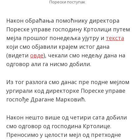
Порески поступак
Након обраћања помоћнику директора
latinica
Пореске управе господину Кртолици путем
мејла прошлог понедељка ујутру и
текста
који смо објавили крајем истог дана
(видети
овде
), чекали смо недељу дана на
одговор али га нисмо добили.
Из тог разлога смо данас пре подне мејлом
ургирали код директорке Пореске управе
госпође Драгане Марковић.
Након нешто више од четири сата добили
смо одговор од господина Кртолице.
Преносимо у целости мејл од претходне