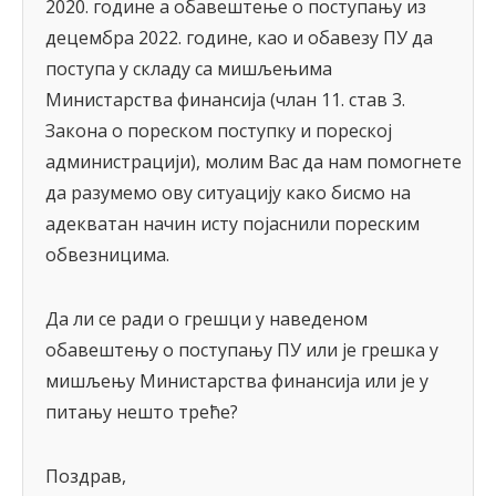
2020. године а обавештење о поступању из
децембра 2022. године, као и обавезу ПУ да
поступа у складу са мишљењима
Министарства финансија (члан 11. став 3.
Закона о пореском поступку и пореској
администрацији), молим Вас да нам помогнете
да разумемо ову ситуацију како бисмо на
адекватан начин исту појаснили пореским
обвезницима.
Да ли се ради о грешци у наведеном
обавештењу о поступању ПУ или је грешка у
мишљењу Министарства финансија или је у
питању нешто треће?
Поздрав,