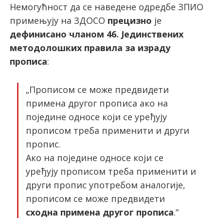
Немогућност да се наведене одредбе ЗПИО
примењују на ЗДОСО
прецизно
је
дефинисано чланом 46. Јединствених
методолошких правила за израду
прописа
:
„Прописом се може предвидети
примена другог прописа ако на
поједине односе који се уређују
прописом треба применити и други
пропис.
Ако на поједине односе који се
уређују прописом треба применити и
други пропис употребом аналогије,
прописом се може предвидети
сходна примена другог прописа
.“