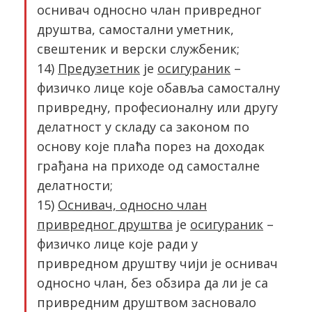
оснивач односно члан привредног
друштва, самостални уметник,
свештеник и верски службеник;
14)
Предузетник
је
осигураник
–
физичко лице које обавља самосталну
привредну, професионалну или другу
делатност у складу са законом по
основу које плаћа порез на доходак
грађана на приходе од самосталне
делатности;
15)
Оснивач, односно члан
привредног друштва
је
осигураник
–
физичко лице које ради у
привредном друштву чији је оснивач
односно члан, без обзира да ли је са
привредним друштвом засновало