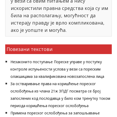
у вези са овим питањем а нису
искористили правна средства која су им
била на располагању, могућност да
истерају правду је врло компликована,
ако је уопште и могућа.
Повезани текстови
Незаконито поступање Пореске управе у поступку
контроле испуњености услова у вези са пореским
олакшицама за квалификована новозапослена лица
За остваривање права на коришћење пореског
ослобођења из члана 21ж ЗПДГ посматра се број
запослених код послодавца у било ком тренутку током
периода коришћења пореског ослобођења
Примена пореског ослобођења за запошљавање