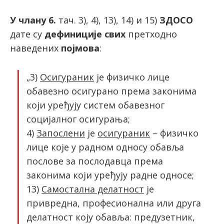
У члану 6.
тач. 3), 4), 13), 14) и 15)
ЗДОСО
дате су
дефиниције свих
претходно
наведених
појмова
:
„3)
Осигураник
је физичко лице
обавезно осигурано према законима
који уређују систем обавезног
социјалног осигурања;
4)
Запослени
је
осигураник
– физичко
лице које у радном односу обавља
послове за послодавца према
законима који уређују радне односе;
13)
Самостална делатност
је
привредна, професионална или друга
делатност коју обавља: предузетник,