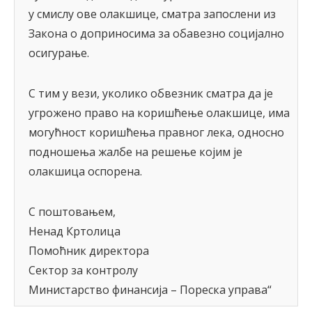
у смислу ове олакшице, сматра запослени из
Закона о доприносима за обавезно социјално
осигурање.
С тим у вези, уколико обвезник сматра да је
угрожено право на коришћење олакшице, има
могућност коришћења правног лека, односно
подношења жалбе на решење којим је
олакшица оспорена.
С поштовањем,
Ненад Кртолица
Помоћник директора
Сектор за контролу
Министарство финансија – Пореска управа“