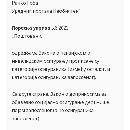
Ранко Грба
Уредник портала Необилтен“
Пореска управа
5.6.2023.
„Поштовани,
одредбама Закона о пензијском и
инвалидском осигурању прописане су
категорије осигураника (између осталог, и
категорија осигураника запосленог).
Са друге стране, Закон о доприносима за
обавезно социјално осигурање дефинише
појам запосленог (а не осигураника
запосленог).