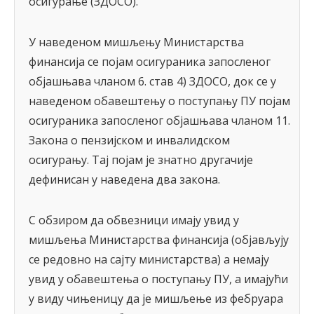
осигурање (ЗДОСО).
У наведеном мишљењу Министарства
финансија се појам осигураника запосленог
објашњава чланом 6. став 4) ЗДОСО, док се у
наведеном обавештењу о поступању ПУ појам
осигураника запосленог објашњава чланом 11.
Закона о пензијском и инвалидском
осигурању. Тај појам је знатно другачије
дефинисан у наведена два закона.
С обзиром да обвезници имају увид у
мишљења Министарства финансија (објављују
се редовно на сајту министарства) а немају
увид у обавештења о поступању ПУ, а имајући
у виду чињеницу да је мишљење из фебруара