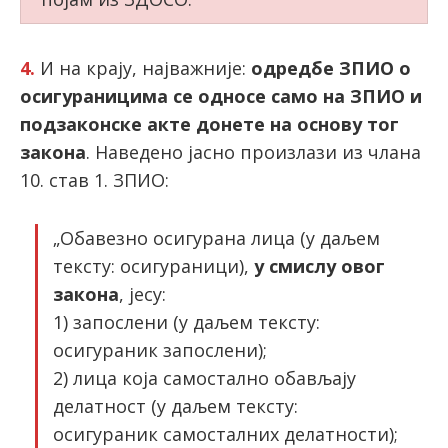
4.
И на крају, најважније:
одредбе ЗПИО о
осигураницима се односе само на ЗПИО и
подзаконске акте донете на основу тог
закона
. Наведено јасно произлази из члана
10. став 1. ЗПИО:
„Обавезно осигурана лица (у даљем
тексту: осигураници),
у смислу овог
закона
, јесу:
1) запослени (у даљем тексту:
осигураник запослени);
2) лица која самостално обављају
делатност (у даљем тексту:
осигураник самосталних делатности);