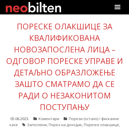
Почетна
ПОРЕСКЕ ОЛАКШИЦЕ ЗА
Претрага
КВАЛИФИКОВАНА
НОВОЗАПОСЛЕНА ЛИЦА –
Актуелно
ОДГОВОР ПОРЕСКЕ УПРАВЕ И
Подаци
ДЕТАЉНО ОБРАЗЛОЖЕЊЕ
Линкови
ЗАШТО СМАТРАМО ДА СЕ
О нама
РАДИ О НЕЗАКОНИТОМ
ПОСТУПАЊУ
Претплата
05.06.2023.
Коментари
Порези (остало) / фискалне
Пријава
касе
Запослени
,
Порез на доходак
,
Пореске олакшице
,