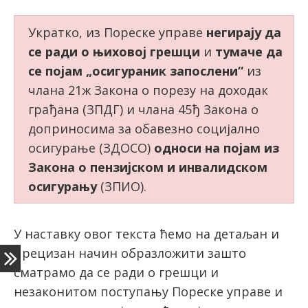
Укратко, из Пореске управе
негирају да
се ради о њиховој грешци
и
тумаче да
се појам „осигураник запослени“
из
члана 21ж Закона о порезу на доходак
грађана (ЗПДГ) и члана 45ђ Закона о
доприносима за обавезно социјално
осигурање (ЗДОСО)
односи на појам из
Закона о пензијском и инвалидском
осигурању
(ЗПИО).
У наставку овог текста ћемо на детаљан и
прецизан начин образложити зашто
сматрамо да се ради о грешци и
незаконитом поступању Пореске управе и