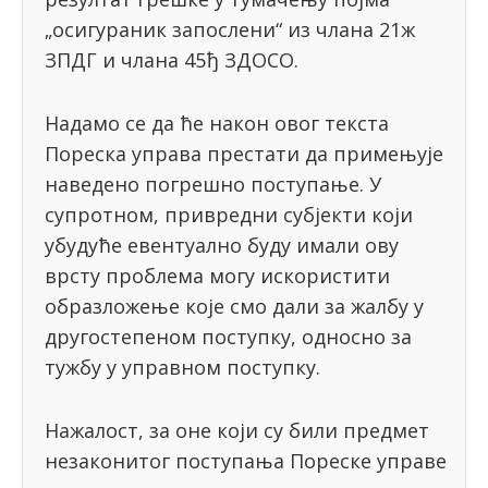
„осигураник запослени“ из члана 21ж
ЗПДГ и члана 45ђ ЗДОСО.
Надамо се да ће након овог текста
Пореска управа престати да примењује
наведено погрешно поступање. У
супротном, привредни субјекти који
убудуће евентуално буду имали ову
врсту проблема могу искористити
образложење које смо дали за жалбу у
другостепеном поступку, односно за
тужбу у управном поступку.
Нажалост, за оне који су били предмет
незаконитог поступања Пореске управе