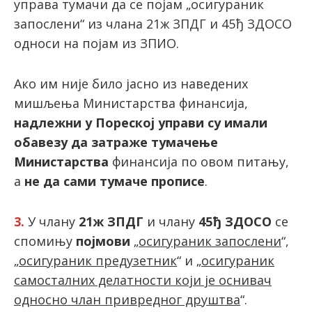
управа тумачи да се појам „осигураник
запослени“ из члана 21ж ЗПДГ и 45ђ ЗДОСО
односи на појам из ЗПИО.
Ако им није било јасно из наведених
мишљења Министарства финансија,
надлежни у Пореској управи су имали
обавезу да затраже тумачење
Министарства
финансија по овом питању,
а
не да сами тумаче прописе
.
3.
У члану
21ж ЗПДГ
и члану
45ђ ЗДОСО
се
спомињу
појмови
„
осигураник запослени
“,
„
осигураник предузетник
“ и „
осигураник
самосталних делатности који је оснивач
односно члан привредног друштва
“.