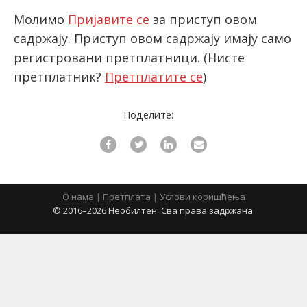
Молимо
Пријавите се
за приступ овом
садржају. Приступ овом садржају имају само
latinica
регистровани претплатници.
(Нисте
претплатник?
Претплатите се
)
Поделите:
О нама
|
Претплата
|
Услови коришћења
© 2016–2026 Необилтен. Сва права задржана.