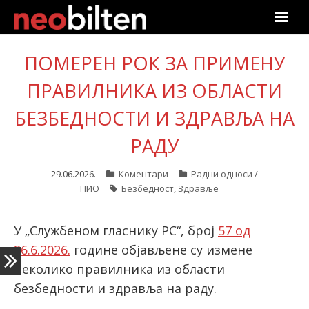
Почетна
ПОМЕРЕН РОК ЗА ПРИМЕНУ
ПРАВИЛНИКА ИЗ ОБЛАСТИ
Претрага
БЕЗБЕДНОСТИ И ЗДРАВЉА НА
Актуелно
РАДУ
Подаци
29.06.2026.
Коментари
Радни односи /
Линкови
ПИО
Безбедност
,
Здравље
О нама
У „Службеном гласнику РС“, број
57 од
26.6.2026.
године објављене су измене
Претплата
неколико правилника из области
безбедности и здравља на раду.
Пријава