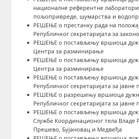
националне референтне лабораториј
пољопривреде, шумарства и водоп
РЕШЕЊЕ о престанку рада на положа
Републичког секретаријата за закон
РЕШЕЊЕ о постављењу вршиоца дуж
Центра за разминирање
РЕШЕЊЕ о постављењу вршиоца дуж
Центра за разминирање
РЕШЕЊЕ о постављењу вршиоца дуж
Републичког секретаријата за јавне 
РЕШЕЊЕ о разрешењу вршиоца дужн
Републичког секретаријата за јавне 
РЕШЕЊЕ о постављењу вршиоца дуж
Службе Координационог тела Владе 
Прешево, Бујановац и Медвеђа
РЕШЕЊЕ о постављењу вршиоца дуж