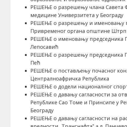
РЕШЕЊЕ о разрешењу члана Савета 
медицине Универзитета у Београду
РЕШЕЊЕ о разрешењу и именовању п
Привременог органа општине Штрп
РЕШЕЊЕ о именовању председника 
Лепосавић
РЕШЕЊЕ о разрешењу председника 
Пећ
РЕШЕЊЕ о постављењу почасног конзу
Централноафричка Република
РЕШЕЊЕ о додели националног спор
РЕШЕЊЕ о давању сагласности за от
Републике Сао Томе и Принсипе у Ре
Београду
РЕШЕЊЕ о давању сагласности на р
вредности „Транснафтаˮ а.д. Панчев