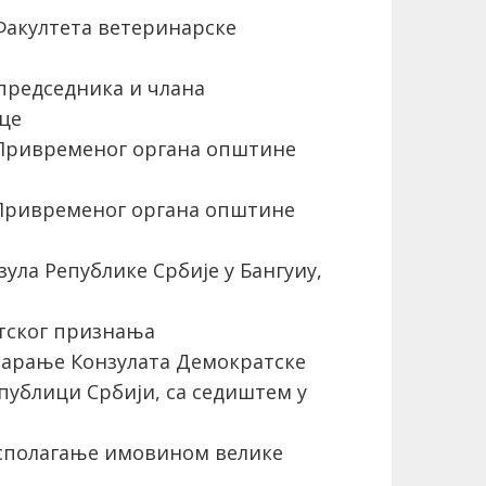
Факултета ветеринарске
редседника и члана
це
Привременог органа општине
Привременог органа општине
ла Републике Србије у Бангуиу,
тског признања
варање Конзулата Демократске
публици Србији, са седиштем у
асполагање имовином велике
о