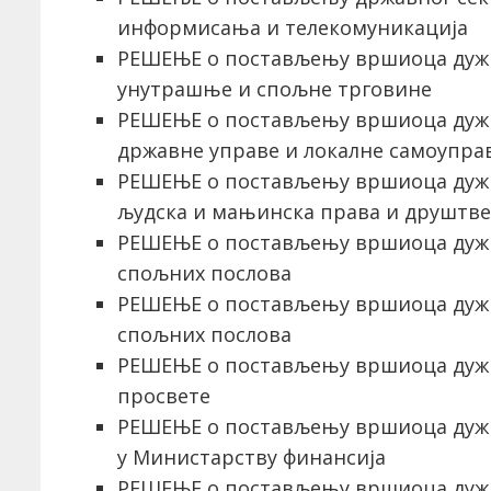
информисања и телекомуникација
РЕШЕЊЕ о постављењу вршиоца дуж
унутрашње и спољне трговине
РЕШЕЊЕ о постављењу вршиоца дуж
државне управе и локалне самоупра
РЕШЕЊЕ о постављењу вршиоца дуж
људска и мањинска права и друштве
РЕШЕЊЕ о постављењу вршиоца дуж
спољних послова
РЕШЕЊЕ о постављењу вршиоца дуж
спољних послова
РЕШЕЊЕ о постављењу вршиоца дуж
просвете
РЕШЕЊЕ о постављењу вршиоца дуж
у Министарству финансија
РЕШЕЊЕ о постављењу вршиоца дужн