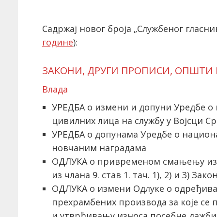
Садржај новог броја „Службеног гласник
године
):
ЗАКОНИ, ДРУГИ ПРОПИСИ, ОПШТИ
Влада
УРЕДБА о измени и допуни Уредбе о 
цивилних лица на службу у Војсци Ср
УРЕДБА о допунама Уредбе о нацио
новчаним наградама
ОДЛУКА о привременом смањењу изн
из члана 9. став 1. тач. 1), 2) и 3) За
ОДЛУКА о измени Одлуке o одређив
прехрамбених производа за које се 
и утврђивању износа посебне дажб