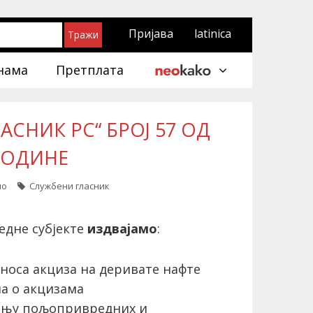
Пријава
latinica
нама
Претплата
СНИК РС“ БРОЈ 57 ОД
 ГОДИНЕ
ло
Службени гласник
едне субјекте
издвајамо
:
оса акциза на деривате нафте
кона о акцизама
ању пољопривредних и