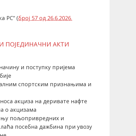
а РС“ (
број 57 од 26.6.2026.
 И ПОЈЕДИНАЧНИ АКТИ
начину и поступку пријема
бије
налним спортским признањима и
оса акциза на деривате нафте
кона о акцизама
ању пољопривредних и
плаћа посебна дажбина при увозу
ине