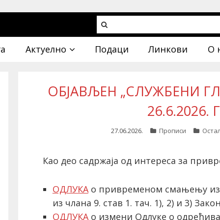
га
Актуелно
Подаци
Линкови
О 
ОБЈАВЉЕН „СЛУЖБЕНИ ГЛА
26.6.2026.
27.06.2026.
Прописи
Оста
Као део садржаја од интереса за привр
ОДЛУКА
о привременом смањењу изн
из члана 9. став 1. тач. 1), 2) и 3) За
ОДЛУКА
о измени Одлуке o одређив