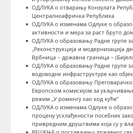
ОДЛУКА о отварању Конзулата Републ
Централноафричка Република
ОДЛУКА о изменама Одлуке о образо
активности и мера за раст бруто до
ОДЛУКА о образовању Радне групе за
„Реконструкција и модернизација де
Врбница – државна граница – (Бијел
ОДЛУКА о образовању Радне групе з
водоводне инфраструктуре као објека
ОДЛУКА о образовању Преговарачког
Европском комисијом за укључивање
режим „У ромингу као код куће”
ОДЛУКА о изменaмa Одлуке о образо
процену усклађености посебних зак
привредним друштвима која су у вл
РЕШЕЊЕ о постављењу државног сек