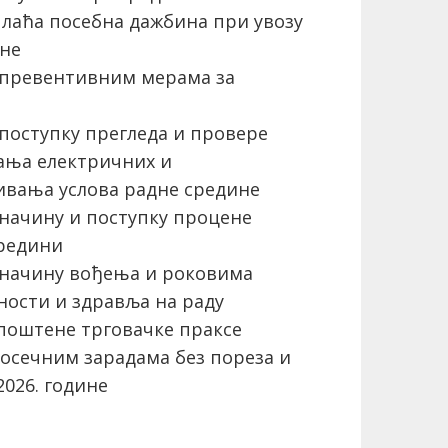
плаћа посебна дажбина при увозу
ине
 превентивним мерама за
поступку прегледа и провере
вања електричних и
ивања услова радне средине
начину и поступку процене
средини
 начину вођења и роковима
ности и здравља на раду
епоштене трговачке праксе
осечним зарадама без пореза и
2026. године