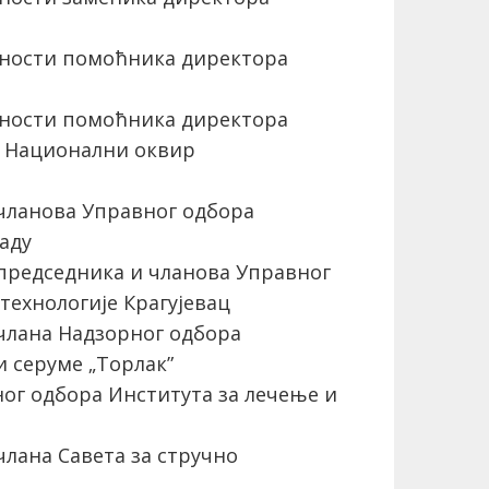
ности помоћника директора
ности помоћника директора
и Национални оквир
ланова Управног одбора
аду
редседника и чланова Управног
технологије Крагујевац
лана Надзорног одбора
и серуме „Торлак”
г одбора Института за лечење и
лана Савета за стручно