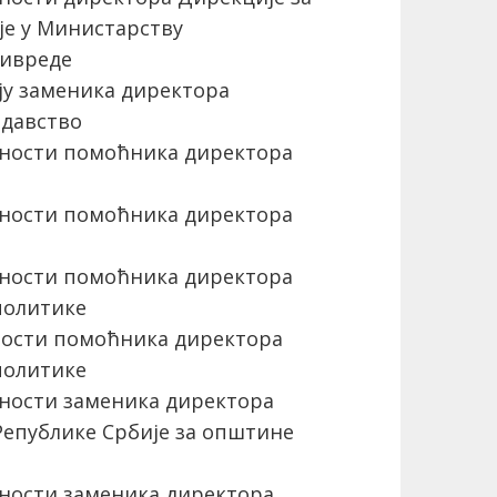
е у Министарству
ривреде
ју заменика директора
одавство
ности помоћника директора
ности помоћника директора
ности помоћника директора
политике
ости помоћника директора
политике
ности заменика директора
Републике Србије за општине
ности заменика директора