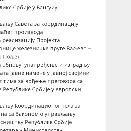
ике Србије у Бангуиу,
вању Савета за координацију
маћег производа
 реализацију Пројекта
онице железничке пруге Ваљево –
о Поље)”
а обнову, унапређење и изградњу
та јавне намене у јавној својини
 тима за вођење преговора са
 Републике Србије у европски
вању Координационог тела за
она са Законом о управљању
асништву Републике Србије
ретара у Министарству