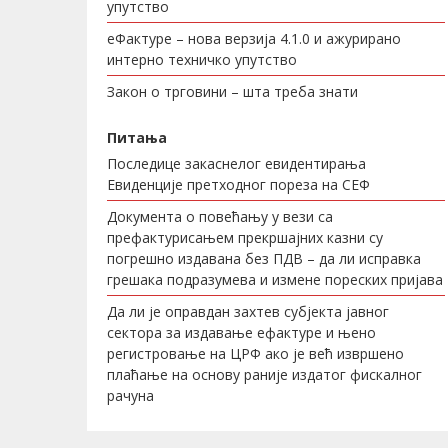
упутство
еФактуре – нова верзија 4.1.0 и ажурирано
интерно техничко упутство
Закон о трговини – шта треба знати
Питања
Последице закаснелог евидентирања
Евиденције претходног пореза на СЕФ
Документа о повећању у вези са
префактурисањем прекршајних казни су
погрешно издавана без ПДВ – да ли исправка
грешака подразумева и измене пореских пријава
Да ли је оправдан захтев субјекта јавног
сектора за издавање ефактуре и њено
регистровање на ЦРФ ако је већ извршено
плаћање на основу раније издатог фискалног
рачуна