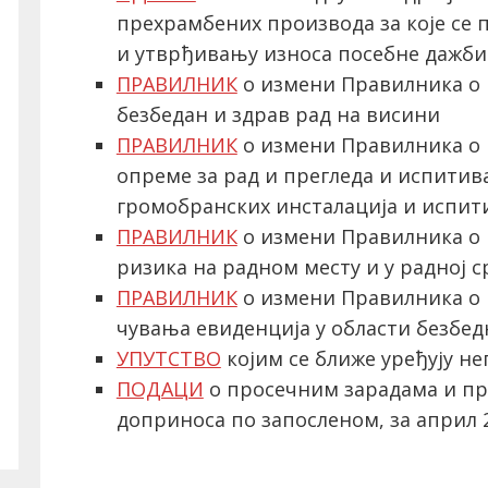
прехрамбених производа за које се 
и утврђивању износа посебне дажб
ПРАВИЛНИК
о измени Правилника о
безбедан и здрав рад на висини
ПРАВИЛНИК
о измени Правилника о 
опреме за рад и прегледа и испити
громобранских инсталација и испит
ПРАВИЛНИК
о измени Правилника о 
ризика на радном месту и у радној 
ПРАВИЛНИК
о измени Правилникa о
чувања евиденција у области безбед
УПУТСТВО
којим се ближе уређују н
ПОДАЦИ
о просечним зарадама и пр
доприноса по запосленом, за април 