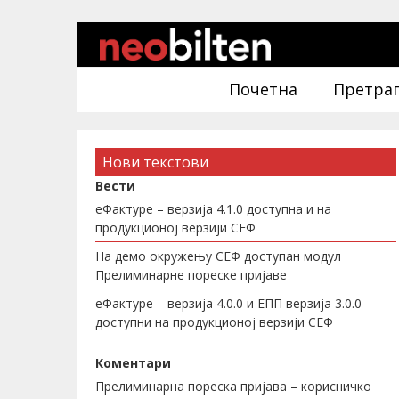
Почетна
Претра
Нови текстови
Вести
еФактуре – верзија 4.1.0 доступна и на
продукционој верзији СЕФ
На демо окружењу СЕФ доступан модул
Прелиминарне пореске пријаве
еФактуре – верзија 4.0.0 и ЕПП верзија 3.0.0
доступни на продукционој верзији СЕФ
Коментари
Прелиминарна пореска пријава – корисничко