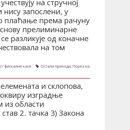
учествују на стручној
и нису запослени, у
но плаћање према рачуну
 основу прелиминарне
 се разликује од коначне
учествовала на том
) / фискалне касе
Остали приходи
,
Порез на
 елемената и склопова,
у оквиру изградње
 из области
став 2. тачка 3) Закона