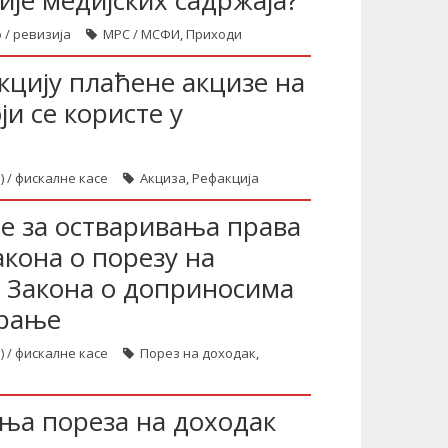
ије медијских садржаја?
 / ревизија
МРС / МСФИ
,
Приходи
цију плаћене акцизе на
и се користе у
) / фискалне касе
Акциза
,
Рефакција
не за остваривања права
акона о порезу на
. Закона о доприносима
урање
) / фискалне касе
Порез на доходак
,
ања пореза на доходак