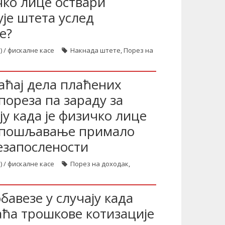
чко лице оствари
је штета услед
е?
) / фискалне касе
Накнада штете
,
Порез на
аћај дела плаћених
пореза па зараду за
ју када је физичко лице
запошљавање примало
езапослености
) / фискалне касе
Порез на доходак
,
авезе у случају када
аћа трошкове котизације