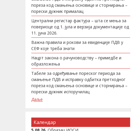
пореза код смањења основице и сторнирања –
порески дужник прималац
Централни регистар фактура – шта се мења за
повериоце од 1. јула и верзија документације од
11. јуна 2026.
Важна правила и рокови за евиденције ПДВ у
СЕФ које треба знати
Нацрт закона о рачуноводству – примедбе и
образложења
Табеле за одређивање пореског периода за
смањење ПДВ и исправку одбитка претходног
пореза код смањења основице и сторнирања –
порески дужник испоручилац
Даље
Календар
5.08.26.
Образац ИОСИ