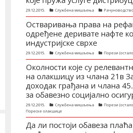
које пружа услуге дистрибуц
29.12.2015.
Службена мишљења
Рачуноводство
Остваривања права на рефак
одређене деривате нафте кој
индустријске сврхе
29.12.2015.
Службена мишљења
Порези (остало
Околности које су релевант
на олакшицу из члана 21в З
доходак грађана и члана 45
за обавезно социјално осиг
29.12.2015.
Службена мишљења
Порези (остало
Пореске олакшице
Да ли постоји обавеза плаћ