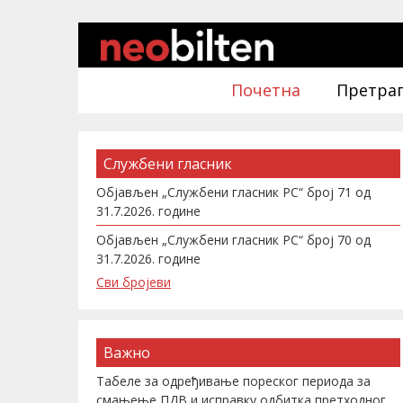
Почетна
Претра
Службени гласник
Објављен „Службени гласник РС“ број 71 од
31.7.2026. године
Објављен „Службени гласник РС“ број 70 од
31.7.2026. године
Сви бројеви
Важно
Табеле за одређивање пореског периода за
смањење ПДВ и исправку одбитка претходног