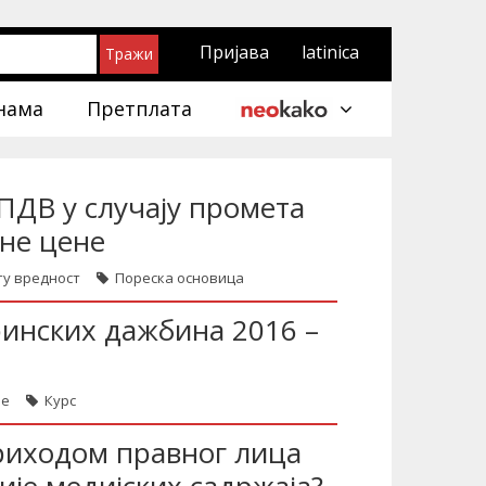
Пријава
latinica
нама
Претплата
ПДВ у случају промета
не цене
ту вредност
Пореска основица
ринских дажбина 2016 –
ње
Курс
риходом правног лица