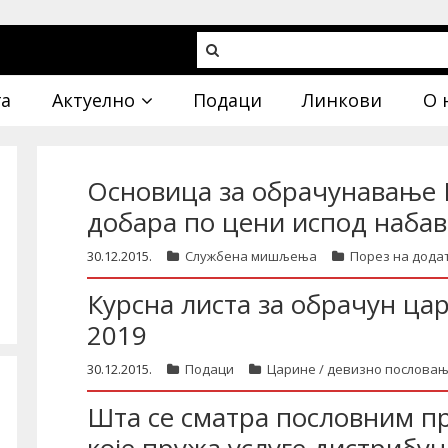
га
Актуелно
Подаци
Линкови
О 
Основица за обрачунавање 
добара по цени испод набав
30.12.2015.
Службена мишљења
Порез на дода
Курсна листа за обрачун ца
2019
30.12.2015.
Подаци
Царине / девизно послова
Шта се сматра пословним п