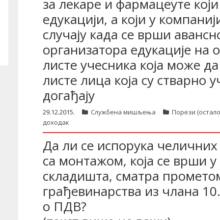
за лекаре и фармацеуте који 
едукацији, а који у компаниј
случају када се врши аванс
организатора едукације на
листе учесника која може да
листе лица која су стварно 
догађају
29.12.2015.
Службена мишљења
Порези (остало
доходак
Да ли се испорука челичних
са монтажом, која се врши 
складишта, сматра прометом
грађевинарства из члана 10. 
о ПДВ?