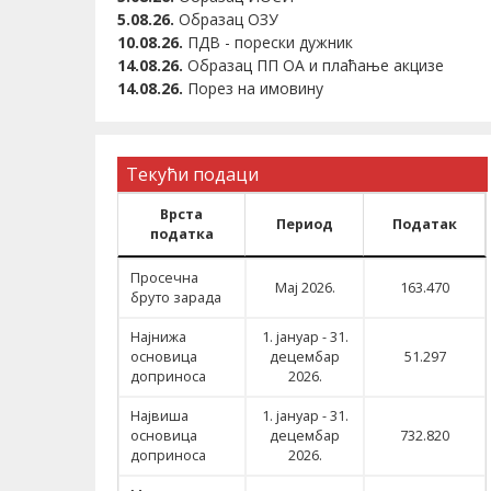
5.08.26.
Образац ОЗУ
10.08.26.
ПДВ - порески дужник
14.08.26.
Образац ПП ОА и плаћање акцизе
14.08.26.
Порез на имовину
Текући подаци
Врста
Период
Податак
податка
Врста
Период
Податак
Просечна
податка
Мај 2026.
163.470
бруто зарада
Најнижа
1. јануар - 31.
основица
децембар
51.297
доприноса
2026.
Највиша
1. јануар - 31.
основица
децембар
732.820
доприноса
2026.