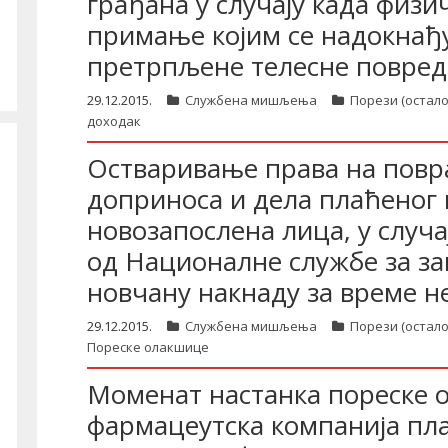
грађана у случају када физи
примање којим се надокнађу
претрпљене телесне повред
29.12.2015.
Службена мишљења
Порези (остало
доходак
Остваривање права на повр
доприноса и дела плаћеног 
новозапослена лица, у случа
од Националне службе за 
новчану накнаду за време н
29.12.2015.
Службена мишљења
Порези (остало
Пореске олакшице
Моменат настанка пореске об
фармацеутска компанија пл