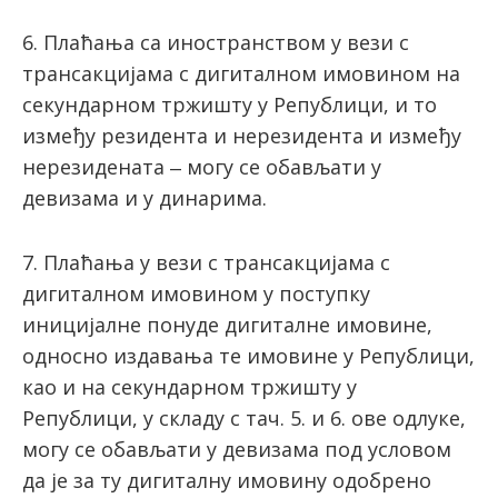
6. Плаћања са иностранством у вези с
трансакцијама с дигиталном имовином на
секундарном тржишту у Републици, и то
између резидента и нерезидента и између
нерезидената ‒ могу се обављати у
девизама и у динарима.
7. Плаћања у вези с трансакцијама с
дигиталном имовином у поступку
иницијалне понуде дигиталне имовине,
односно издавања те имовине у Републици,
као и на секундарном тржишту у
Републици, у складу с тач. 5. и 6. ове одлуке,
могу се обављати у девизама под условом
да је за ту дигиталну имовину одобрено