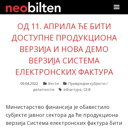
Почетна
ОД 11. АПРИЛА ЋЕ БИТИ
ДОСТУПНЕ ПРОДУКЦИОНА
Претрага
ВЕРЗИЈА И НОВА ДЕМО
Актуелно
ВЕРЗИЈА СИСТЕМА
Подаци
ЕЛЕКТРОНСКИХ ФАКТУРА
Линкови
09.04.2022.
Вести
Привредни субјекти /
делатности
еФактуре
,
СЕФ
О нама
Претплата
Министарство финансија је обавестило
субјекте јавног сектора да ће продукциона
Пријава
верзија Система електронских фактура бити