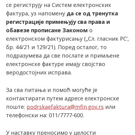
се региструју на Систем електронских
фактура, уз напомену
да се од тренутка
регистрације примењују сва права и
обавезе прописане Законом
о
електронском фактурисању („Сл. гласник PC’,
бр. 44/21 и 129/21). Поред осталог, то
подразумева да све послате и примљене
електронске фактуре имају својство
веродостојних исправа.
За сва питања и помоћ могуће је
контактирати путем адресе електронске
поште:
podrskaefaktura@mfin.gov.rs
или
телефонски на: 011/7777-600.
У наставку преносимо у целости