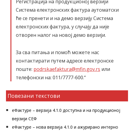
Регистрација на продукционој верзији
Система електронских фактура аутоматски
ће се пренети и на демо верзију Система
електронских фактура, у случају да није
отворен налог на новој демо верзији.
За сва питања и помоћ можете нас
контактирати путем адресе електронске
поште:
podrskaefaktura@mfin.gov.rs
или
телефонски на: 011/7777-600.“
Повезани текстови
еФактуре – верзија 4.1.0 доступна и на продукционој
верзији СЕФ
еФактуре – нова верзија 4.1.0 и ажурирано интерно