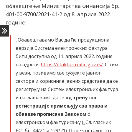
обавештење Министарства финансија бр.
401-00-9700/2021-41-2 од 8. априла 2022.
године:
„Обавештавамо Вас да ће продукциона
верзија Система електронских фактура
бити доступна од 11. априла 2022. године
на адреси:
https://efaktura.mfin.gov.rs/
. C тим
у вези, позивамо све субјекте јавног
сектора и кориснике јавних средстава да се
региструју на Систем електронских фактура
и наглашавамо да се
од тренутка
регистрације примењују сва права и
обавезе прописане Законом
о
електронском фактурисању („Сл. гласник
PC’, бр. 44/21 и 129/21). Поред осталог, то