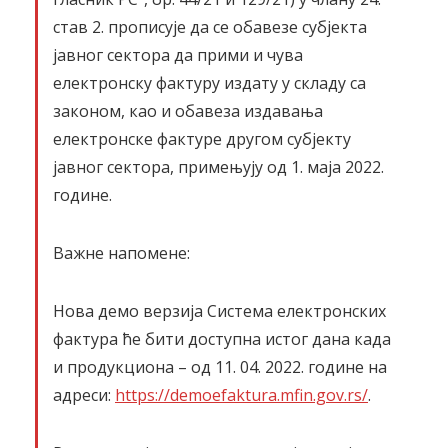
став 2. прописује да се обавезе субјекта
јавног сектора да прими и чува
електронску фактуру издату у складу са
законом, као и обавеза издавања
електронске фактуре другом субјекту
јавног сектора, примењују од 1. маја 2022.
године.
Важне напомене:
Нова демо верзија Система електронских
фактура ће бити доступна истог дана када
и продукциона – од 11. 04. 2022. године на
адреси:
https://demoefaktura.mfin.gov.rs/
.