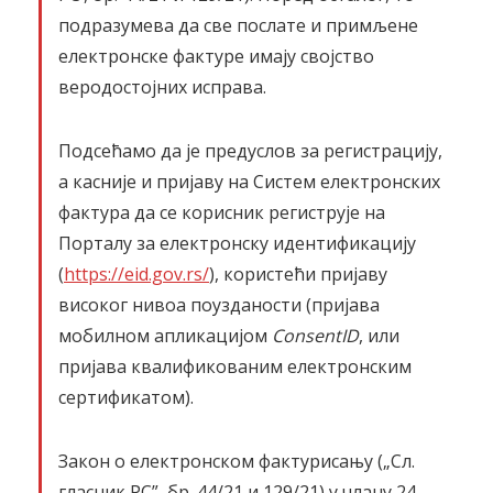
подразумева да све послате и примљене
електронске фактуре имају својство
веродостојних исправа.
Подсећамо да је предуслов за регистрацију,
а касније и пријаву на Систем електронских
фактура да се корисник региструје на
Порталу за електронску идентификацију
(
https://еid.gov.rs/
), користећи пријаву
високог нивоа поузданости (пријава
мобилном апликацијом
ConsentID
, или
пријава квалификованим електронским
сертификатом).
Закон о електронском фактурисању („Сл.
гласник РС”, бр. 44/21 и 129/21) у члану 24.