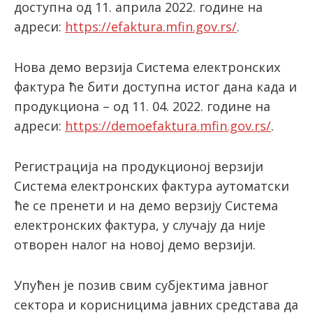
доступна од 11. априла 2022. године на
адреси:
https://efaktura.mfin.gov.rs/
.
latinica
Нова демо верзија Система електронских
фактура ће бити доступна истог дана када и
продукциона – од 11. 04. 2022. године на
адреси:
https://demoefaktura.mfin.gov.rs/
.
Регистрација на продукционој верзији
Система електронских фактура аутоматски
ће се пренети и на демо верзију Система
електронских фактура, у случају да није
отворен налог на новој демо верзији.
Упућен је позив свим субјектима јавног
сектора и корисницима јавних средстава да