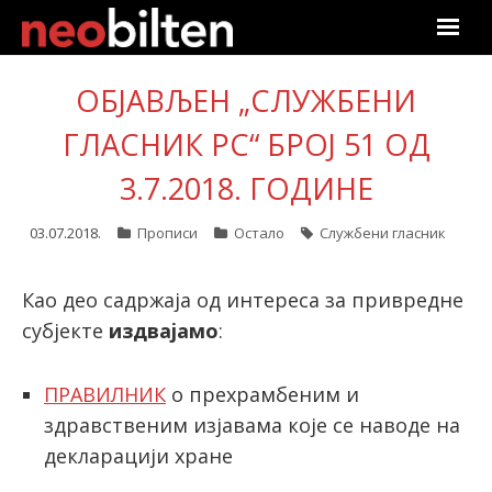
Почетна
ОБЈАВЉЕН „СЛУЖБЕНИ
Претрага
ГЛАСНИК РС“ БРОЈ 51 ОД
3.7.2018. ГОДИНЕ
Актуелно
03.07.2018.
Прописи
Остало
Службени гласник
Подаци
Линкови
Као део садржаја од интереса за привредне
субјекте
издвајамо
:
О нама
ПРАВИЛНИК
о прехрамбеним и
Претплата
здравственим изјавама које се наводе на
декларацији хране
Пријава