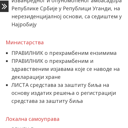
изванредног и опуномоћеног амбасадора
Републике Србије у Републици Уганди, на
нерезиденцијалној основи, са седиштем у
Најробију
Министарствa
ПРАВИЛНИК o прехрамбеним ензимима
ПРАВИЛНИК о прехрамбеним и
здравственим изјавама које се наводе на
декларацији хране
ЛИСТА средстава за заштиту биља на
основу издатих решења о регистрацији
средстава за заштиту биља
Локална самоуправа