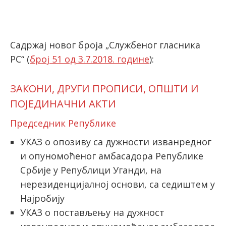
latinica
Садржај новог броја „Службеног гласника
РС“ (
број 51 од 3.7.2018. године
):
ЗАКОНИ, ДРУГИ ПРОПИСИ, ОПШТИ И
ПОЈЕДИНАЧНИ АКТИ
Председник Републике
УКАЗ о опозиву са дужности изванредног
и опуномоћеног амбасадора Републике
Србије у Републици Уганди, на
нерезиденцијалној основи, са седиштем у
Најробију
УКАЗ о постављењу на дужност