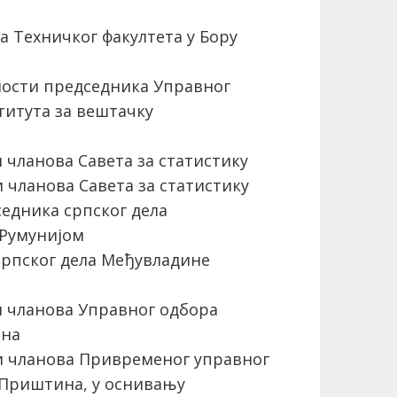
 Техничког факултета у Бору
ости председника Управног
титута за вештачку
чланова Савета за статистику
чланова Савета за статистику
едника српског дела
 Румунијом
рпског дела Међувладине
 чланова Управног одбора
ина
 чланова Привременог управног
 Приштина, у оснивању