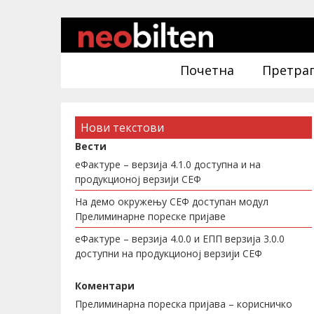
Почетна
Претра
Нови текстови
Вести
еФактуре – верзија 4.1.0 доступна и на
продукционој верзији СЕФ
На демо окружењу СЕФ доступан модул
Прелиминарне пореске пријаве
еФактуре – верзија 4.0.0 и ЕПП верзија 3.0.0
доступни на продукционој верзији СЕФ
Коментари
Прелиминарна пореска пријава – корисничко