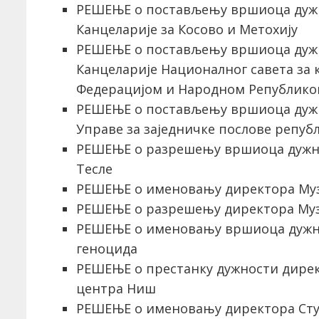
РЕШЕЊЕ о постављењу вршиоца дуж
Канцеларије за Косово и Метохију
РЕШЕЊЕ о постављењу вршиоца дуж
Канцеларије Националног савета за 
Федерацијом и Народном Републик
РЕШЕЊЕ о постављењу вршиоца дуж
Управе за заједничке послове репуб
РЕШЕЊЕ о разрешењу вршиоца дужно
Тесле
РЕШЕЊЕ о именовању директора Муз
РЕШЕЊЕ o разрешењу директора Муз
РЕШЕЊЕ o именовању вршиоца дужно
геноцида
РЕШЕЊЕ о престанку дужности дирек
центра Ниш
РЕШЕЊЕ о именовању директора Сту