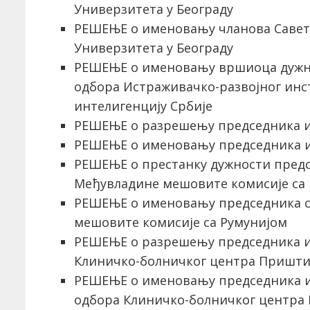
Универзитета у Београду
РЕШЕЊЕ о именовању чланова Савета
Универзитета у Београду
РЕШЕЊЕ o именовању вршиоца дужн
одбора Истраживачко-развојног инс
интелигенцију Србије
РЕШЕЊЕ о разрешењу председника и 
РЕШЕЊЕ о именовању председника и 
РЕШЕЊЕ о престанку дужности предс
Међувладине мешовите комисије са
РЕШЕЊЕ о именовању председника с
мешовите комисије са Румунијом
РЕШЕЊЕ о разрешењу председника и
Клиничко-болничког центра Пришт
РЕШЕЊЕ о именовању председника и
одбора Клиничко-болничког центра