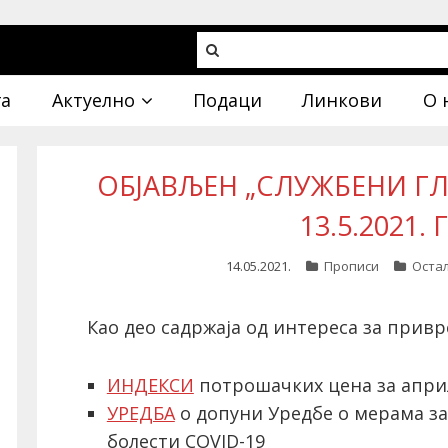
га
Актуелно
Подаци
Линкови
О 
ОБЈАВЉЕН „СЛУЖБЕНИ ГЛА
13.5.2021.
14.05.2021.
Прописи
Оста
Као део садржаја од интереса за привр
ИНДЕКСИ
потрошачких цена за април
УРЕДБA
о допуни Уредбе о мерама за
болести COVID-19