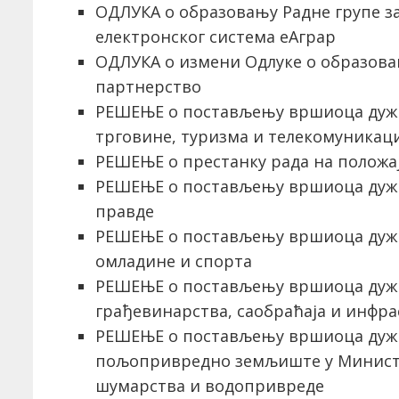
ОДЛУКА о образовању Радне групе з
електронског система еАграр
ОДЛУКА о измени Одлуке о образова
партнерство
РЕШЕЊЕ о постављењу вршиоца дуж
трговине, туризма и телекомуникаци
РЕШЕЊЕ о престанку рада на положа
РЕШЕЊЕ о постављењу вршиоца дуж
правде
РЕШЕЊЕ о постављењу вршиоца дуж
омладине и спорта
РЕШЕЊЕ о постављењу вршиоца дужн
грађевинарства, саобраћаја и инфра
РЕШЕЊЕ о постављењу вршиоца дужн
пољопривредно земљиште у Минист
шумарства и водопривреде