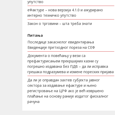
упутство
еФактуре – нова верзија 4.1.0 и ажурирано
интерно техничко упутство
Закон о трговини – шта треба знати
Питања
Последице закаснелог евидентирања
Евиденције претходног пореза на СЕФ
Документа о повећању у вези са
префактурисањем прекршајних казни су
погрешно издавана без ПДВ – да ли исправка
грешака подразумева и измене пореских пријава
Да ли је оправдан захтев субјекта јавног
сектора за издавање ефактуре и њено
регистровање на ЦРФ ако је већ извршено
плаћање на основу раније издатог фискалног
рачуна