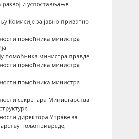
а развој и успостављање
њу Комисије за јавно-приватно
ности помоћника министра
ја
ју помоћника министра правде
ности помоћника министра
ности помоћника министра
ости секретара Министарства
структуре
ости директора Управе за
арству пољопривреде,