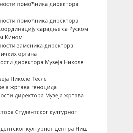
ности помоћника директора
ности помоћника директора
координацију сарадње са Руском
ом Кином
ности заменика директора
личких органа
сти директора Музеја Николе
еја Николе Тесле
еја жртава геноцида
сти директора Музеја жртава
тора Студентског културног
дентског културног центра Ниш