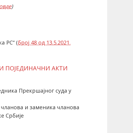
овде
)
а РС“ (
број 48 од 13.5.2021.
 И ПОЈЕДИНАЧНИ АКТИ
дника Прекршајног суда у
 чланова и заменика чланова
е Србије