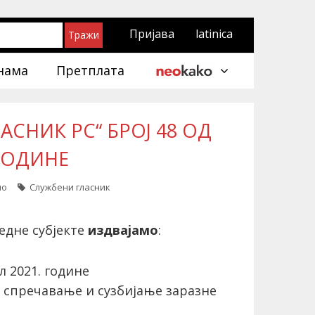
Пријава
latinica
нама
Претплата
СНИК РС“ БРОЈ 48 ОД
 ГОДИНЕ
ло
Службени гласник
едне субјекте
издвајамо
:
 2021. године
 спречавање и сузбијање заразне