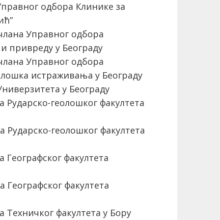
правног одбора Клинике за
ић”
лана Управног одбора
и привреду у Београду
лана Управног одбора
олошка истраживања у Београду
ниверзитета у Београду
 Рударско-геолошког факултета
 Рударско-геолошког факултета
 Географског факултета
 Географског факултета
 Техничког факултета у Бору