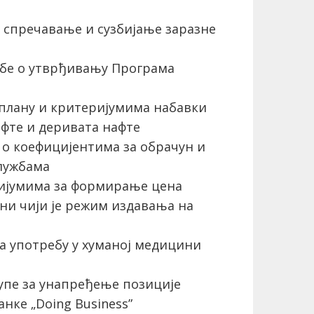
 спречавање и сузбијање заразне
дбе о утврђивању Програма
 плану и критеријумима набавки
фте и деривата нафте
 о коефицијентима за обрачун и
службама
ријумима за формирање цена
ини чији је режим издавања на
а употребу у хуманој медицини
упе за унапређење позиције
нке „Doing Business”