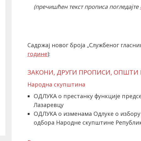
(пречишћен текст прописа погледајте
Садржај новог броја „Службеног гласник
године
):
ЗАКОНИ, ДРУГИ ПРОПИСИ, ОПШТИ
Народна скупштина
ОДЛУКА о престанку функције предсе
Лазаревцу
ОДЛУКА о изменама Одлуке о избору
одбора Народне скупштине Републик