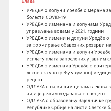
Влада
УРЕДБA о допуни Уредбе о мерама за
болести COVID-19
УРЕДБA о изменама и допунама Уре
управљања водама у 2021. години
УРЕДБА о измени и допуни Уредбе о
за формирање обавезних резерви на
УРЕДБА о изменама и допуни Уредбе
исплату плата запослених у јавним 
УРЕДБА о изменама Уредбе о крите
лекова за употребу у хуманој медиц
рецепт
ОДЛУКА о највишим ценама лекова з
чији је режим издавања на рецепт
ОДЛУКА о образовању Заједничке гр
Републике Србије на листи Светске ба