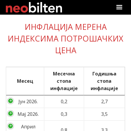
Почетна
ИНФЛАЦИЈА МЕРЕНА
ИНДЕКСИМА ПОТРОШАЧКИХ
Претрага
ЦЕНА
Актуелно
Подаци
Месечна
Годишња
Линкови
Месец
стопа
стопа
инфлације
инфлације
О нама
Јун 2026.
0,2
2,7
Претплата
Мај 2026.
0,3
3,5
Пријава
Април
0,8
3,3