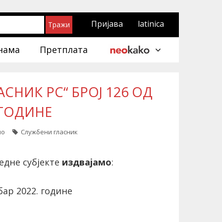
Пријава
latinica
нама
Претплата
СНИК РС“ БРОЈ 126 ОД
. ГОДИНЕ
ло
Службени гласник
едне субјекте
издвајамо
:
ар 2022. године