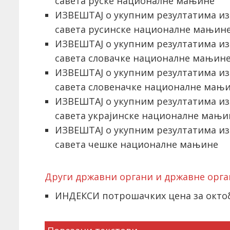
савета руске националне мањине
ИЗВЕШТАЈ о укупним резултатима из
савета русинске националне мањин
ИЗВЕШТАЈ о укупним резултатима из
савета словачке националне мањин
ИЗВЕШТАЈ о укупним резултатима из
савета словеначке националне мањ
ИЗВЕШТАЈ о укупним резултатима из
савета украјинске националне мањи
ИЗВЕШТАЈ о укупним резултатима из
савета чешке националне мањине
Други државни органи и државне орга
ИНДЕКСИ потрошачких цена за октоб