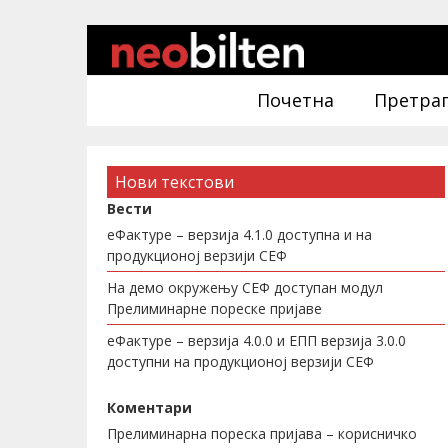
Почетна
Претра
Нови текстови
Вести
еФактуре – верзија 4.1.0 доступна и на
продукционој верзији СЕФ
На демо окружењу СЕФ доступан модул
Прелиминарне пореске пријаве
еФактуре – верзија 4.0.0 и ЕПП верзија 3.0.0
доступни на продукционој верзији СЕФ
Коментари
Прелиминарна пореска пријава – корисничко