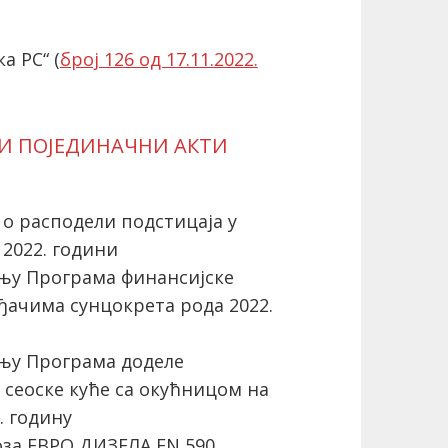
а РС“ (
број 126 од 17.11.2022.
 И ПОЈЕДИНАЧНИ АКТИ
о расподели подстицаја у
2022. години
њу Програма финансијске
чима сунцокрета рода 2022.
њу Програма доделе
 сеоске куће са окућницом на
. годину
за ЕВРО ДИЗЕЛА EN 590