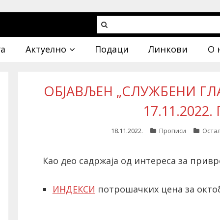
га
Актуелно
Подаци
Линкови
О 
ОБЈАВЉЕН „СЛУЖБЕНИ ГЛА
17.11.2022
18.11.2022.
Прописи
Оста
Као део садржаја од интереса за привр
ИНДЕКСИ
потрошачких цена за октоб