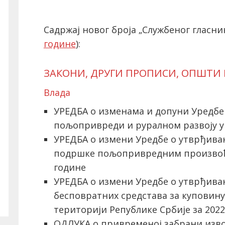
Садржај новог броја „Службеног гласник
године
):
ЗАКОНИ, ДРУГИ ПРОПИСИ, ОПШТИ
Влада
УРЕДБА о изменама и допуни Уредбе 
пољопривреди и руралном развоју у 
УРЕДБА о измени Уредбе о утврђива
подршке пољопривредним произвођа
године
УРЕДБА о измени Уредбе о утврђива
бесповратних средстава за куповину
територији Републике Србије за 2022
ОДЛУКА о привременој забрани изво