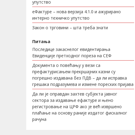
упутство
еФактуре – нова верзија 4.1.0 и ажурирано
интерно техничко упутство
Закон о трговини – шта треба знати
Питања
Последице закаснелог евидентирања
Евиденције претходног пореза на СЕФ
Документа о повећању у вези са
префактурисањем прекршајних казни су
погрешно издавана без ПДВ – да ли исправка
грешака подразумева и измене пореских пријава
Да ли је оправдан захтев субјекта јавног
сектора за издавање ефактуре и њено
регистровање на ЦРФ ако је већ извршено
плаћање на основу раније издатог фискалног
рачуна