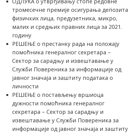
ОДЛУКА о утврђивању стопе редовне
тромесечне премије осигурања депозита
физичких лица, предузетника, микро,
малих и средњих правних лица за 2021.
годину
РЕШЕЊЕ о престанку рада на положају
помоћника генералног секретара –
Сектор за сарадњу и извештавање у
Служби Повереника за информације од
јавног значаја и заштиту података о
личности
РЕШЕЊЕ о постављењу вршиоца
дужности помоћника генералног
секретара – Сектор за сарадњу и
извештавање у Служби Повереника за
информације од јавног значаја и заштиту