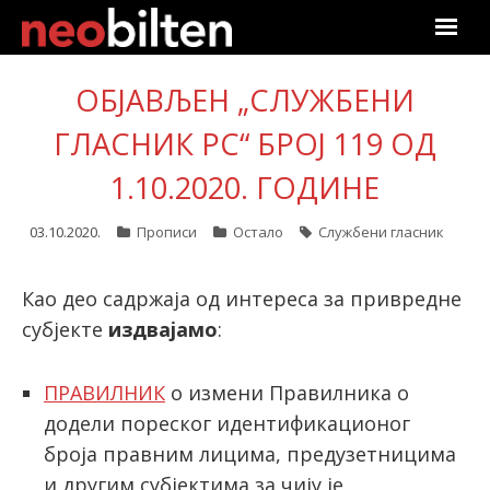
Почетна
ОБЈАВЉЕН „СЛУЖБЕНИ
Претрага
ГЛАСНИК РС“ БРОЈ 119 ОД
1.10.2020. ГОДИНЕ
Актуелно
03.10.2020.
Прописи
Остало
Службени гласник
Подаци
Линкови
Као део садржаја од интереса за привредне
субјекте
издвајамо
:
О нама
ПРАВИЛНИК
о измени Правилника о
Претплата
додели пореског идентификационог
броја правним лицима, предузетницима
Пријава
и другим субјектима за чију је