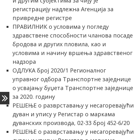
и другим субјектима за чију је
регистрацију надлежна Агенција за
привредне регистре
ПРАВИЛНИК о условима у погледу
здравствене способности чланова посаде
бродова и других пловила, као и
условима и начину вршења здравственог
надзора
ОДЛУКА број 2020/1 Регионалног
управног одбора Транспортне заједнице
о усвајању буџета Транспортне заједнице
за 2020. годину
РЕШЕЊЕ о разврставању у несагоревајући
дуван и упису у Регистар о маркама
дуванских производа, 02-33 број 452-6/20
РЕШЕЊЕ о разврставању у несагоревајући