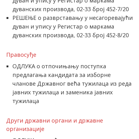
дуван и упису у Регистар о маркама
дуванских производа, 02-33 број 452-7/20
РЕШЕЊЕ о разврставању у несагоревајући
дуван и упису у Регистар о маркама
дуванских производа, 02-33 број 452-8/20
Правосуђе
ОДЛУКА о отпочињању поступка
предлагања кандидата за изборне
чланове Државног већа тужилаца из реда
јавних тужилаца и заменика јавних
тужилаца
Други државни органи и државне
организације