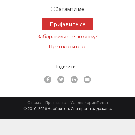
Запамти ме
latinica
Заборавили сте лозинку?
Претплатите се
Поделите:
О нама
|
Претплата
|
Услови коришћења
© 2016–2026 Необилтен. Сва права задржана.