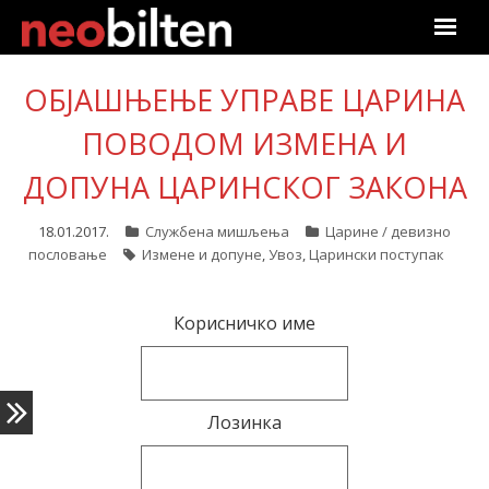
Почетна
ОБЈАШЊЕЊЕ УПРАВЕ ЦАРИНА
Претрага
ПОВОДОМ ИЗМЕНА И
ДОПУНА ЦАРИНСКОГ ЗАКОНА
Актуелно
18.01.2017.
Службена мишљења
Царине / девизно
Подаци
пословање
Измене и допуне
,
Увоз
,
Царински поступак
Линкови
Корисничко име
О нама
Претплата
Лозинка
Пријава