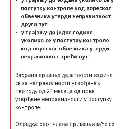
у трајању до 90 дана уколико се у
поступку контроле код пореског
обвезника утврди неправилност
други пут
у трајању до једне године
уколико се у поступку контроле
код пореског обвезника утврди
неправилност трећи пут
Забрана вршења делатности изриче
се за неправилности утврђене у
периоду од 24 месеца од прве
утврђене неправилности у поступку
контроле.
Одредбе овог члана примењиваће се