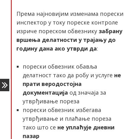
Према најновијим изменама порески
инспектор у току пореске контроле
изриче пореском обвезнику
забрану
вршења делатности у трајању до
годину дана ако утврди да
:
порески обвезник обавља
делатност тако да робу и услуге
не
прати веродостојна
документација
од значаја за
утврђивање пореза
порески обвезник избегава
утврђивање и плаћање пореза
тако што се
не уплаћује дневни
пазар