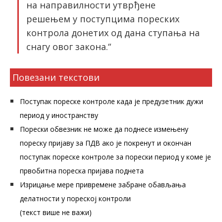
на направилности утврђене
решењем у поступцима пореских
контрола донетих од дана ступања на
снагу овог закона.“
Повезани текстови
Поступак пореске контроле када је предузетник дужи
период у иностранству
Порески обвезник не може да поднесе измењену
пореску пријаву за ПДВ ако је покренут и окончан
поступак пореске контроле за порески период у коме је
првобитна пореска пријава поднета
Изрицање мере привремене забране обављања
делатности у пореској контроли
(текст више не важи)