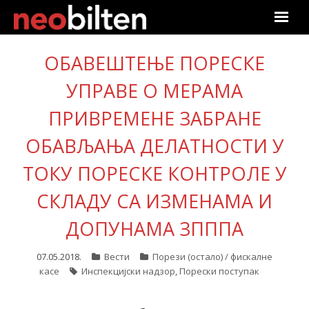
Почетна
ОБАВЕШТЕЊЕ ПОРЕСКЕ
Претрага
УПРАВЕ О МЕРАМА
ПРИВРЕМЕНЕ ЗАБРАНЕ
Актуелно
ОБАВЉАЊА ДЕЛАТНОСТИ У
Подаци
ТОКУ ПОРЕСКЕ КОНТРОЛЕ У
Линкови
СКЛАДУ СА ИЗМЕНАМА И
О нама
ДОПУНАМА ЗПППА
Претплата
07.05.2018.
Вести
Порези (остало) / фискалне
касе
Инспекцијски надзор
,
Порески поступак
Пријава