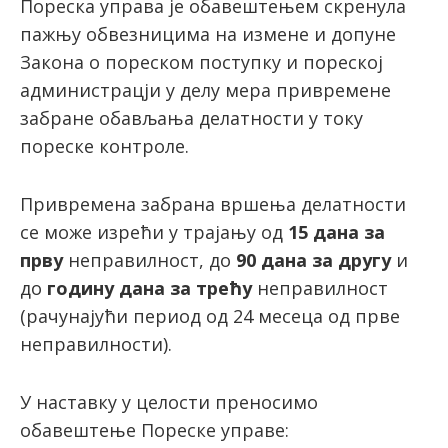
Пореска управа је обавештењем скренула
пажњу обвезницима на измене и допуне
Закона о пореском поступку и пореској
latinica
администрацји у делу мера привремене
забране обављања делатности у току
пореске контроле.
Привремена забрана вршења делатности
се може изрећи у трајању од
15 дана за
прву
неправилност, до
90 дана за другу
и
до
годину дана за трећу
неправилност
(рачунајући период од 24 месеца од прве
неправилности).
У наставку у целости преносимо
обавештење Пореске управе: