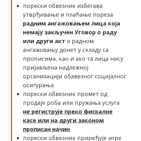
порески обвезник избегава
утврђивање и плаћање пореза
радним ангажовањем лица која
немају закључен Уговор о раду
или други акт
о радном
ангажовању донет у складу са
прописима, као и ако та лица нису
пријављена надлежној
организацији обавезног социјалног
осигурања
порески обвезник промет од
продаје роба или пружања услуга
не региструје преко фискалне
касе или на други законом
прописан начин
порески обвезник приређује игре