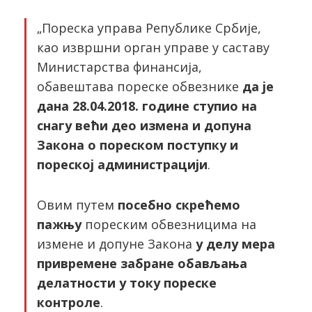
„Пореска управа Републике Србије,
као извршни орган управе у саставу
Министарства финансија,
обавештава пореске обвезнике
да је
дана 28.04.2018. године ступио на
снагу већи део измена и допуна
Закона о пореском поступку и
пореској администрацији
.
Овим путем
посебно скрећемо
пажњу
пореским обвезницима на
измене и допуне Закона
у делу мера
привремене забране обављања
делатности у току пореске
контроле
.