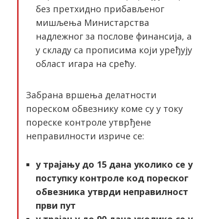
без претхидно прибављеног
мишљења Министарства
надлежног за послове финансија, а
у складу са прописима који уређују
област игара на срећу.
Забрана вршења делатности
пореском обвезнику коме су у току
пореске контроле утврђене
неправилности изриче се:
у трајању до 15 дана уколико се у
поступку контроле код пореског
обвезника утврди неправилност
први пут