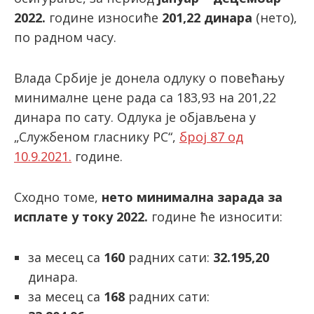
2022.
године износиће
201,22 динара
(нето),
по радном часу.
latinica
Влада Србије је донела одлуку о повећању
минималне цене рада са 183,93 на 201,22
динара по сату. Одлука је објављена у
„Службеном гласнику РС“,
број 87 од
10.9.2021.
године.
Сходно томе,
нето минимална зарада за
исплате у току 2022.
године ће износити:
за месец са
160
радних сати:
32.195,20
динара.
за месец са
168
радних сати: