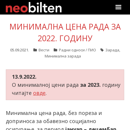
Почетна
МИНИМАЛНА ЦЕНА РАДА ЗА
Претрага
2022. ГОДИНУ
Актуелно
05.09.2021.
Вести
Радни односи / ПИО
Зарада
,
Минимална зарада
Подаци
13.9.2022.
Линкови
О минималној цени рада
за 2023.
годину
читајте
овде
.
О нама
Претплата
Минимална цена рада, без пореза и
доприноса за обавезно социјално
Пријава
осигурање, за период
јануар – децембар