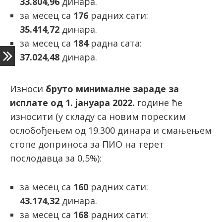
33.804,96
динара.
за месец са
176
радних сати:
35.414,72
динара.
за месец са
184
радна сата:
37.024,48
динара.
Износи
бруто минималне зараде за
исплате од 1. јануара 2022.
године ће
износити (у складу са новим пореским
ослобођењем од 19.300 динара и смањењем
стопе доприноса за ПИО на терет
послодавца за 0,5%):
за месец са
160
радних сати:
43.174,32
динара.
за месец са
168
радних сати: