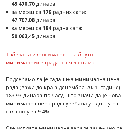
45.470,70
динара.
за месец са
176
радних сати:
47.767,08
динара.
за месец са
184
радна сата:
50.063,45
динара.
Табела са износима нето и бруто
минималних зарада по месецима
Подсећамо да је садашња минимална цена
рада (важи до краја децембра 2021. године)
183,93 динара по часу, што значи да је нова
минимална цена рада увећана у односу на
садашњу за 9,4%.
Све исплате минималне зараде закључно са