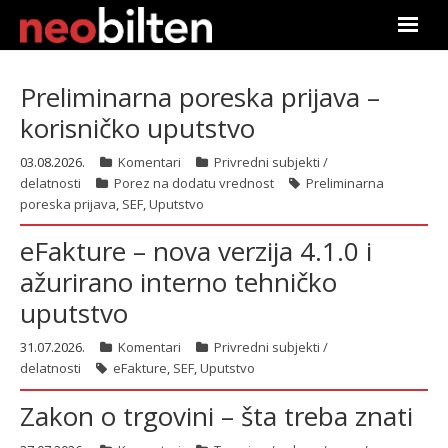
Почетна
Preliminarna poreska prijava –
korisničko uputstvo
Претрага
03.08.2026.
Komentari
Privredni subjekti /
Актуелно
delatnosti
Porez na dodatu vrednost
Preliminarna
poreska prijava
,
SEF
,
Uputstvo
Подаци
eFakture – nova verzija 4.1.0 i
Линкови
ažurirano interno tehničko
uputstvo
О нама
31.07.2026.
Komentari
Privredni subjekti /
Претплата
delatnosti
eFakture
,
SEF
,
Uputstvo
Zakon o trgovini – šta treba znati
Пријава