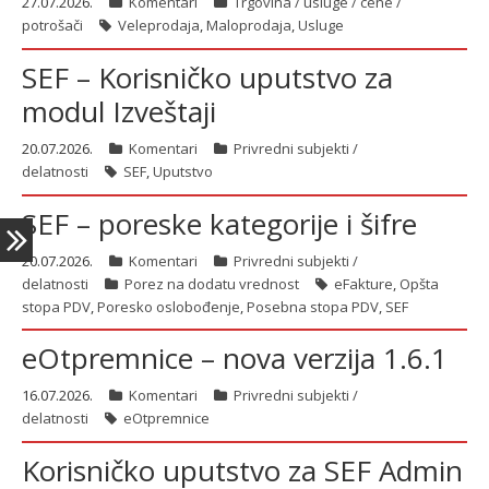
27.07.2026.
Komentari
Trgovina / usluge / cene /
potrošači
Veleprodaja
,
Maloprodaja
,
Usluge
SEF – Korisničko uputstvo za
latinica
modul Izveštaji
20.07.2026.
Komentari
Privredni subjekti /
delatnosti
SEF
,
Uputstvo
SEF – poreske kategorije i šifre
20.07.2026.
Komentari
Privredni subjekti /
delatnosti
Porez na dodatu vrednost
eFakture
,
Opšta
stopa PDV
,
Poresko oslobođenje
,
Posebna stopa PDV
,
SEF
eOtpremnice – nova verzija 1.6.1
16.07.2026.
Komentari
Privredni subjekti /
delatnosti
eOtpremnice
Korisničko uputstvo za SEF Admin