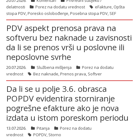
20.07.2026.
Komentari
Privredni subjekti /
delatnosti
Porez na dodatu vrednost
eFakture
,
Opšta
stopa PDV
,
Poresko oslobođenje
,
Posebna stopa PDV
,
SEF
PDV aspekt prenosa prava na
softveru bez naknade u zavisnosti
da li se prenos vrši u poslovne ili
neposlovne svrhe
20.07.2026.
Službena mišljenja
Porez na dodatu
vrednost
Bez naknade
,
Prenos prava
,
Softver
Da li se u polje 3.6. obrasca
POPDV evidentira storniranje
pogrešne efakture ako je nova
izdata u istom poreskom periodu
13.07.2026.
Pitanja
Porez na dodatu
vrednost
POPDV
,
Storno