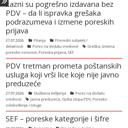
kazni su pogrešno izdavana bez
PDV – da li ispravka grešaka
podrazumeva i izmene poreskih
prijava
27.07.2026.
Pitanja
Privredni subjekti /
delatnosti
Porez na dodatu vrednost
Greška
,
Izmena
poreske osnovice
,
Poreska prijava
,
SEF
PDV tretman prometa poštanskih
usluga koji vrši lice koje nije javno
preduzeće
27.07.2026.
Službena mišljenja
Porez na dodatu
vrednost
Javna preduzeća
,
Opšta stopa PDV
,
Poresko
oslobođenje
,
Usluge
SEF – poreske kategorije i šifre