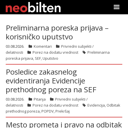
Početna
Preliminarna poreska prijava –
korisničko uputstvo
Pretraga
03.08.2026.
Komentari
Privredni subjekti /
Aktuelno
delatnosti
Porez na dodatu vrednost
Preliminarna
poreska prijava
,
SEF
,
Uputstvo
Podaci
Posledice zakasnelog
Linkovi
evidentiranja Evidencije
prethodnog poreza na SEF
O nama
03.08.2026.
Pitanja
Privredni subjekti /
Pretplata
delatnosti
Porez na dodatu vrednost
Evidencija
,
Odbitak
prethodnog poreza
,
POPDV
,
Prekršaj
Prijava
Mesto prometa i pravo na odbitak