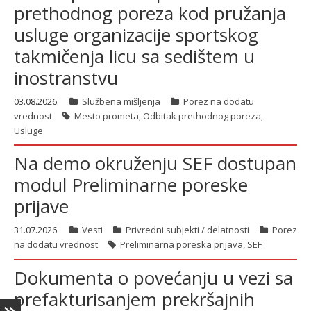
prethodnog poreza kod pružanja
usluge organizacije sportskog
ћирилица
takmičenja licu sa sedištem u
inostranstvu
03.08.2026.
Službena mišljenja
Porez na dodatu
vrednost
Mesto prometa
,
Odbitak prethodnog poreza
,
Usluge
Na demo okruženju SEF dostupan
modul Preliminarne poreske
prijave
31.07.2026.
Vesti
Privredni subjekti / delatnosti
Porez
na dodatu vrednost
Preliminarna poreska prijava
,
SEF
Dokumenta o povećanju u vezi sa
prefakturisanjem prekršajnih