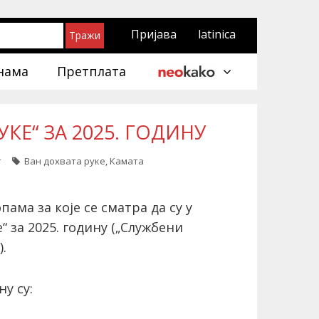
Пријава
latinica
нама
Претплата
КЕ“ ЗА 2025. ГОДИНУ
т
Ван дохвата руке
,
Камата
ама за које се сматра да су у
“ за 2025. годину („Службени
.
ну су: