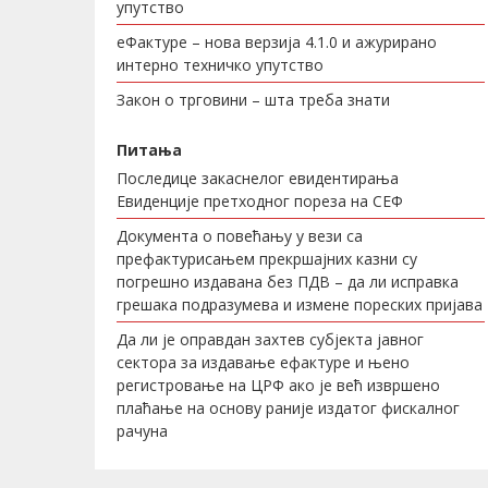
упутство
еФактуре – нова верзија 4.1.0 и ажурирано
интерно техничко упутство
Закон о трговини – шта треба знати
Питања
Последице закаснелог евидентирања
Евиденције претходног пореза на СЕФ
Документа о повећању у вези са
префактурисањем прекршајних казни су
погрешно издавана без ПДВ – да ли исправка
грешака подразумева и измене пореских пријава
Да ли је оправдан захтев субјекта јавног
сектора за издавање ефактуре и њено
регистровање на ЦРФ ако је већ извршено
плаћање на основу раније издатог фискалног
рачуна