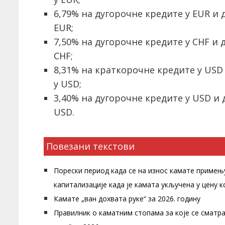
6,79% на дугорочне кредите у EUR и
EUR;
7,50% на дугорочне кредите у CHF и
CHF;
8,31% на краткорочне кредите у USD
у USD;
3,40% на дугорочне кредите у USD и
USD.
Повезани текстови
Порески период када се на износ камате примењ
капитализације када је камата укључена у цену
Камате „ван дохвата руке“ за 2026. годину
Правилник о каматним стопама за које се сматра