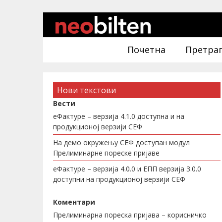
Почетна
Претра
Нови текстови
Вести
еФактуре – верзија 4.1.0 доступна и на
продукционој верзији СЕФ
На демо окружењу СЕФ доступан модул
Прелиминарне пореске пријаве
еФактуре – верзија 4.0.0 и ЕПП верзија 3.0.0
доступни на продукционој верзији СЕФ
Коментари
Прелиминарна пореска пријава – корисничко