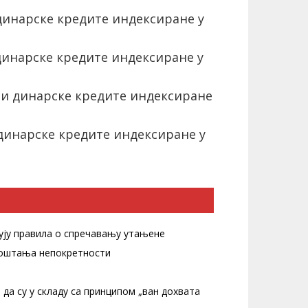
 динарске кредите индексиране у
 динарске кредите индексиране у
 и динарске кредите индексиране
 динарске кредите индексиране у
ују правила о спречавању утањене
 коштања непокретности
 да су у складу са принципом „ван дохвата