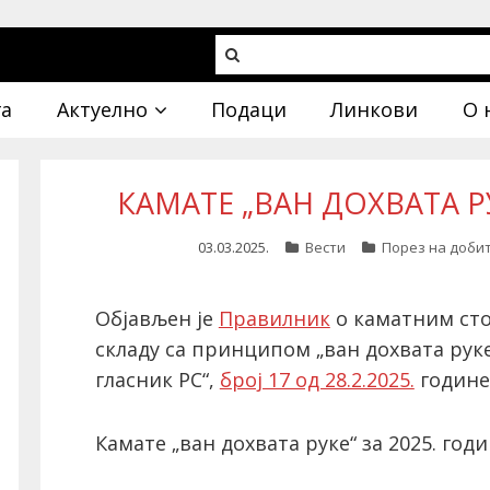
га
Актуелно
Подаци
Линкови
О 
КАМАТЕ „ВАН ДОХВАТА РУ
03.03.2025.
Вести
Порез на доби
Објављен је
Правилник
о каматним стоп
складу са принципом „ван дохвата руке
гласник РС“,
број 17 од 28.2.2025.
године)
Камате „ван дохвата руке“ за 2025. годи