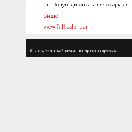
Полугодишњи извештај извоз
Више
View full calendar
© 2016–2026 Необилтен. Сва права задржана.