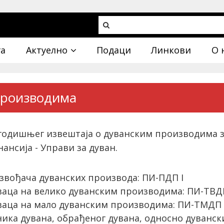
га
Актуелно
Подаци
Линкови
О 
производима
одишњег извештаја о дуванским производима за п
ансија - Управи за дуван.
вођача дуванских производа: ПИ-ПДП I
аца на велико дуванским производима: ПИ-ТВДП
аца на мало дуванским производима: ПИ-ТМДП 
ка дувана, обрађеног дувана, односно дуванск