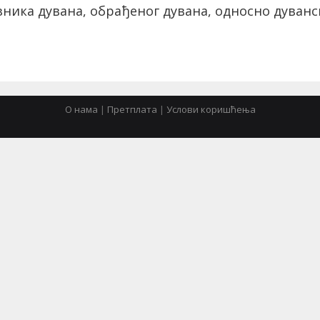
ника дувана, обрађеног дувана, односно дуванс
О нама
|
Претплата
|
Услови коришћења