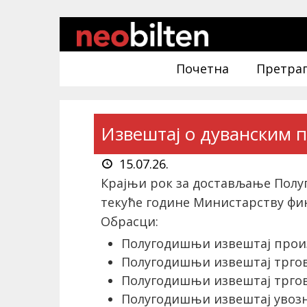
Почетна
Претра
Извештај о дуванским 
15.07.26.
Крајњи рок за достављање Полуг
текуће године Министарству фин
Обрасци:
Полугодишњи извештај произ
Полугодишњи извештај тргов
Полугодишњи извештај тргов
Полугодишњи извештај увозни