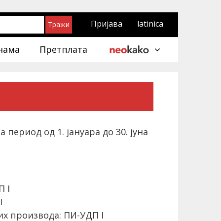
Пријава
latinica
нама
Претплата
ериод од 1. јануара до 30. јуна
 I
I
их производа: ПИ-УДП I