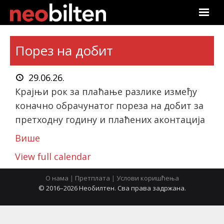
Почетна
Порез на добит
Претрага
29.06.26.
Актуелно
Крајњи рок за плаћање разлике између
коначно обрачунатог пореза на добит за
Подаци
претходну годину и плаћених аконтација
Линкови
Више
View full calendar
О нама
О нама
|
Претплата
|
Услови коришћења
Претплата
© 2016–2026 Необилтен. Сва права задржана.
Пријава