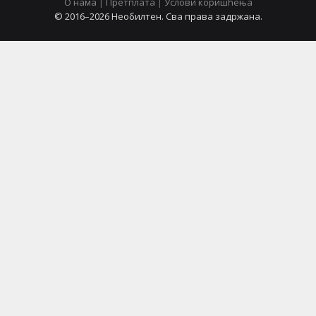
О нама
|
Претплата
|
Услови коришћења
© 2016–2026 Необилтен. Сва права задржана.
latinica