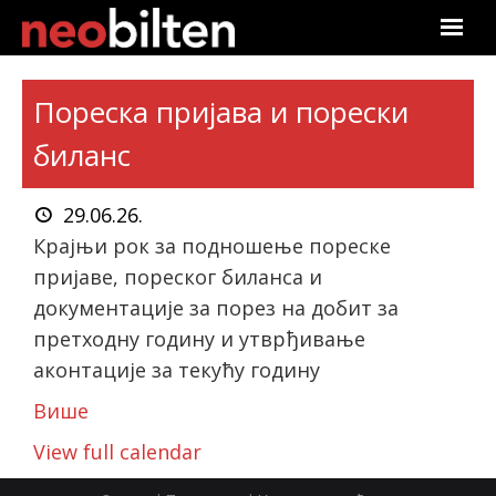
Почетна
Пореска пријава и порески
Претрага
биланс
Актуелно
29.06.26.
Крајњи рок за подношење пореске
Подаци
пријаве, пореског биланса и
Линкови
документације за порез на добит за
претходну годину и утврђивање
О нама
аконтације за текућу годину
Претплата
Више
View full calendar
Пријава