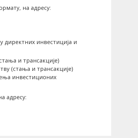
ормату, на адресу:
чу директних инвестиција и
стања и трансакције)
ву (стања и трансакције)
ођења инвестиционих
а адресу: