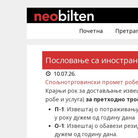
Почетна
Претра
Пословање са иностра
10.07.26.
Спољнотрговински промет робе 
Крајњи рок за достављање извеш
робе и услуга)
за претходно тро
П-1
: Извештај о потраживању
у року дужем од годину дана
О-1
: Извештај о обавези рез
дужем од годину дана.