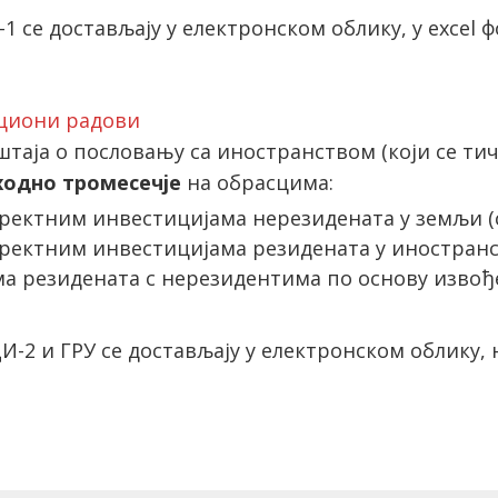
1 се достављају у електронском облику, у excel ф
ициони радови
таја о пословању са иностранством (који се ти
ходно тромесечје
на обрасцима:
иректним инвестицијама нерезидената у земљи (
иректним инвестицијама резидената у иностранст
ама резидената с нерезидентима по основу изв
-2 и ГРУ се достављају у електронском облику, н