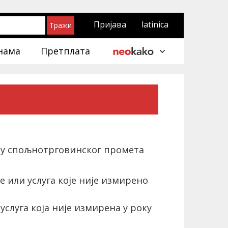
Пријава
latinica
нама
Претплата
ичу спољнотрговинског промета
 или услуга које није измирено
слуга која није измирена у року