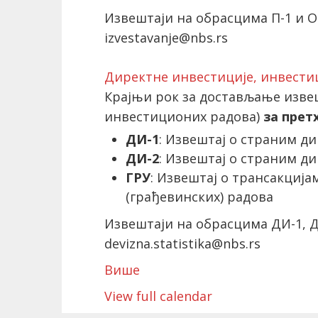
Извештаји на обрасцима П-1 и О-
izvestavanje@nbs.rs
Директне инвестиције, инвест
Крајњи рок за достављање извеш
инвестиционих радова)
за прет
ДИ-1
: Извештај о страним д
ДИ-2
: Извештај о страним д
ГРУ
: Извештај о трансакциј
(грађевинских) радова
Извештаји на обрасцима ДИ-1, ДИ
devizna.statistika@nbs.rs
Више
View full calendar