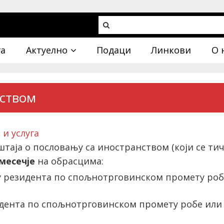
га
Актуелно
Подаци
Линкови
О 
нством
и услуга
таја о пословању са иностранством (који се т
месечје
на обрасцима:
 резидента по спољнотрговинском промету робе
идента по спољнотрговинском промету робе или у