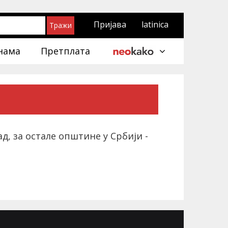
Пријава
latinica
нама
Претплата
д, за остале општине у Србији -