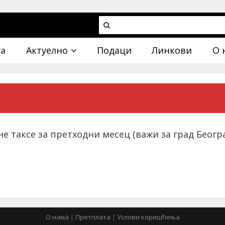
га
Актуелно
Подаци
Линкови
О 
 таксе за претходни месец (важи за град Београ
О нама
|
Претплата
|
Услови коришћења