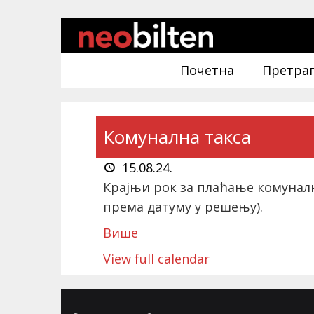
Почетна
Претра
Комунална такса
15.08.24.
Крајњи рок за плаћање комуналне
према датуму у решењу).
Више
View full calendar