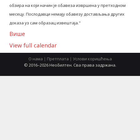
обзира на који начин је обавеза извршена у претходном
месецу. Послодавци немају обавезу достављања других
latinica
доказа уз сам образац извештаја."
Више
View full calendar
О нама
|
Претплата
|
Услови коришћења
© 2016–2026 Необилтен. Сва права задржана.