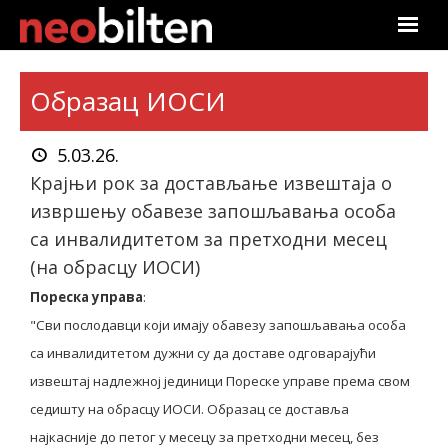
Почетна
Образац ИОСИ
Претрага
5.03.26.
Актуелно
Крајњи рок за достављање извештаја о
извршењу обавезе запошљавања особа
Подаци
са инвалидитетом за претходни месец
(на обрасцу ИОСИ)
Линкови
Пореска управа
:
О нама
"Сви послодавци који имају обавезу запошљавања особа
са инвалидитетом дужни су да доставе одговарајући
Претплата
извештај надлежној јединици Пореске управе према свом
седишту на обрасцу ИОСИ. Образац се доставља
Пријава
најкасније до петог у месецу за претходни месец, без