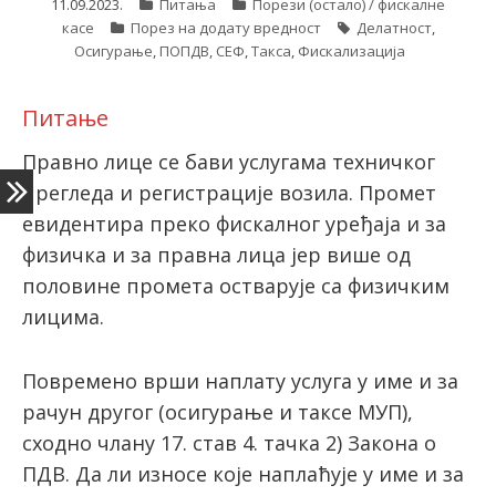
11.09.2023.
Питања
Порези (остало) / фискалне
касе
Порез на додату вредност
Делатност
,
Осигурање
,
ПОПДВ
,
СЕФ
,
Такса
,
Фискализација
latinica
Питање
Правно лице се бави услугама техничког
прегледа и регистрације возила. Промет
евидентира преко фискалног уређаја и за
физичка и за правна лица јер више од
половине промета остварује са физичким
лицима.
Повремено врши наплату услуга у име и за
рачун другог (осигурање и таксе МУП),
сходно члану 17. став 4. тачка 2) Закона о
ПДВ. Да ли износе које наплаћује у име и за