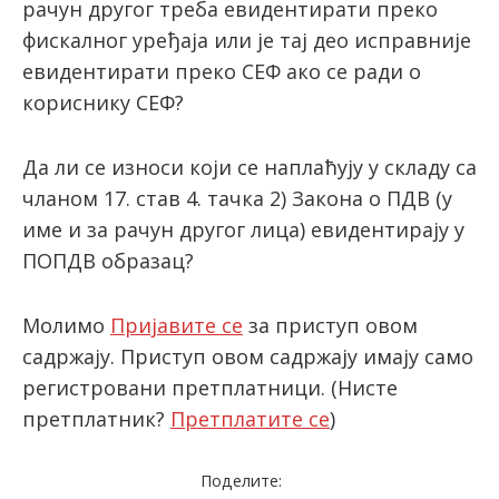
рачун другог треба евидентирати преко
фискалног уређаја или је тај део исправније
евидентирати преко СЕФ ако се ради о
кориснику СЕФ?
Да ли се износи који се наплаћују у складу са
чланом 17. став 4. тачка 2) Закона о ПДВ (у
име и за рачун другог лица) евидентирају у
ПОПДВ образац?
Молимо
Пријавите се
за приступ овом
садржају. Приступ овом садржају имају само
регистровани претплатници.
(Нисте
претплатник?
Претплатите се
)
Поделите: