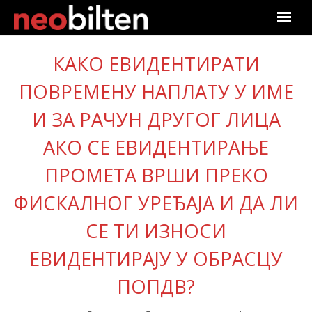
Почетна
КАКО ЕВИДЕНТИРАТИ
ПОВРЕМЕНУ НАПЛАТУ У ИМЕ
Претрага
И ЗА РАЧУН ДРУГОГ ЛИЦА
Актуелно
АКО СЕ ЕВИДЕНТИРАЊЕ
Подаци
ПРОМЕТА ВРШИ ПРЕКО
Линкови
ФИСКАЛНОГ УРЕЂАЈА И ДА ЛИ
О нама
СЕ ТИ ИЗНОСИ
ЕВИДЕНТИРАЈУ У ОБРАСЦУ
Претплата
ПОПДВ?
Пријава