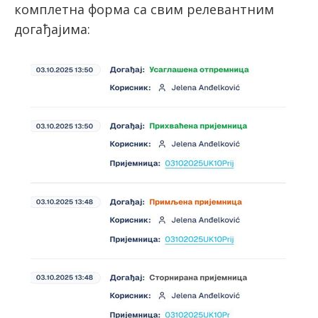
комплетна форма са свим релевантним
догађајима: