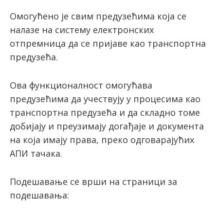
Омогућено је свим предузећима која се
налазе на систему електронских
отпремница да се пријаве као транспортна
предузећа.
Ова функционалност омогућава
предузећима да учествују у процесима као
транспортна предузећа и да складно томе
добијају и преузимају догађаје и документа
на која имају права, преко одговарајућих
АПИ тачака.
Подешавање се врши на страници за
подешавања: