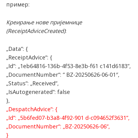
пример:
Креирање нове приjeмнице
(ReceiptAdviceCreated)
:
„Data“: {
„ReceiptAdvice“: {
„Id“: „1eb64816-136b-4f53-8e3b-f61 c141d6183“,
„DocumentNumber“: “ BZ-20250626-06-01″,
„Status“: „Received“,
„IsAutogenerated“: false
},
„DespatchAdvice“: {
„Id“: „5b6fed07-b3a8-4f92-901 d-c094652f3631“,
„DocumentNumber“: „BZ-20250626-06“,
}