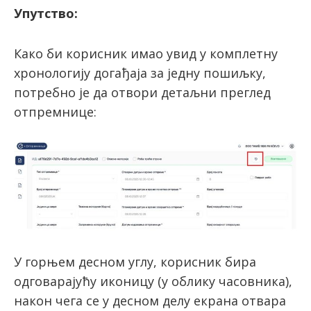
Упутство:
Како би корисник имао увид у комплетну
хронологију догађаја за једну пошиљку,
потребно је да отвори детаљни преглед
отпремнице:
У горњем десном углу, корисник бира
одговарајућу иконицу (у облику часовника),
након чега се у десном делу екрана отвара