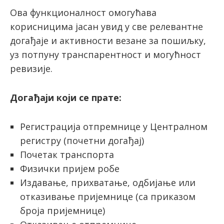
Ова функционалност омогућава
корисницима јасан увид у све релевантне
догађаје и активности везане за пошиљку,
уз потпуну транспарентност и могућност
ревизије.
Догађаји који се прате:
Регистрација отпремнице у Централном
регистру (почетни догађај)
Почетак транспорта
Физички пријем робе
Издавање, прихватање, одбијање или
отказивање пријемнице (са приказом
броја пријемнице)