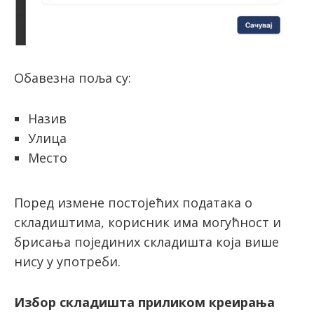
Обавезна поља су:
Назив
Улица
Место
Поред измене постојећих података о
складиштима, корисник има могућност и
брисања појединих складишта која више
нису у употреби.
Избор складишта приликом креирања