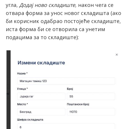
угла,
Додај ново складиште
, након чега се
отвара форма за унос новог складишта (ако
би корисник одабрао постојеће складиште,
иста форма би се отворила са унетим
подацима за то складиште):