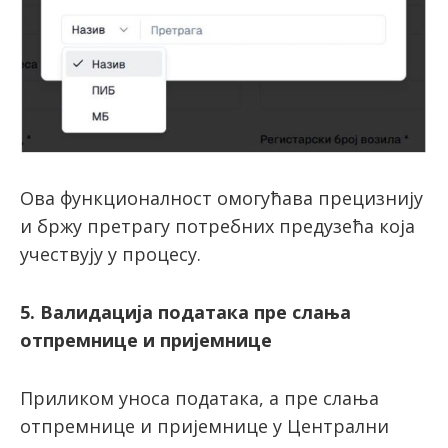
Ова функционалност омогућава прецизнију
и бржу претрагу потребних предузећа која
учествују у процесу.
5. Валидација података пре слања
отпремнице и пријемнице
Приликом уноса података, а пре слања
отпремнице и пријемнице у Централни