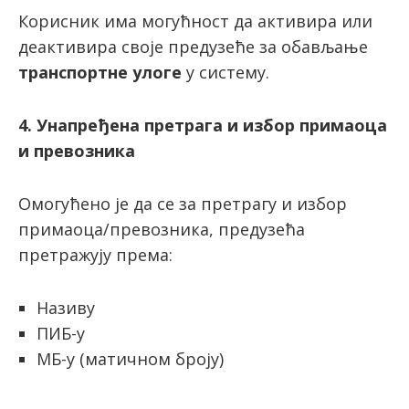
Корисник има могућност да активира или
деактивира своје предузеће за обављање
транспортне улоге
у систему.
4. Унапређена претрага и избор примаоца
и превозника
Омогућено је да се за претрагу и избор
примаоца/превозника, предузећа
претражују према:
Називу
ПИБ-у
МБ-у (матичном броју)