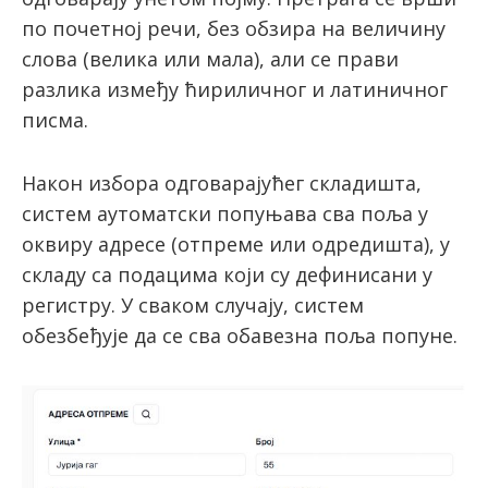
по почетној речи, без обзира на величину
слова (велика или мала), али се прави
разлика између ћириличног и латиничног
писма.
Након избора одговарајућег складишта,
систем аутоматски попуњава сва поља у
оквиру адресе (отпреме или одредишта), у
складу са подацима који су дефинисани у
регистру. У сваком случају, систем
обезбеђује да се сва обавезна поља попуне.