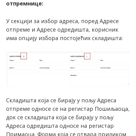
отпремнице:
У секцији за избор адреса, поред Адресе
отпреме и Адресе одредишта, корисник
има опцију избора постојећих складишта:
Складишта која се бирају у пољу Адреса
отпреме односе се на регистар Пошиљаоца,
док се складишта која се бирају у пољу
Адреса одредишта односе на регистар
Примаоца. Форма која се отвара приликом