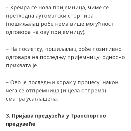
– Креира се нова пријемница, чиме се
претходна аутоматски сторнира
(пошиљалац робе нема више могућност
одговора на ову пријемницу).
– На послетку, пошиљалац робе позитивно
одговара на последњу пријемницу, односно
прихвата је.
– Ово је последњи корак у процесу, након
чега се отпремница (и цела отпрема)
сматра усаглашена.
3. Пријава предузећа у Транспортно
предузеће