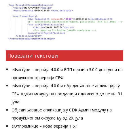
Повезани текстови
еФактуре – верзија 4.0.0 и ЕПП верзија 3.0.0 доступни на
продукционој верзији СЕФ
еФактуре – верзија 4.0.0 и обједињавање апликација у
СЕФ Админ модулу на продукцији одложено до петка 31.
јула
Обједињавање апликација у СЕФ Админ модулу на
продукционом окружењу од 29. јула
еОтпремнице – нова верзија 1.6.1