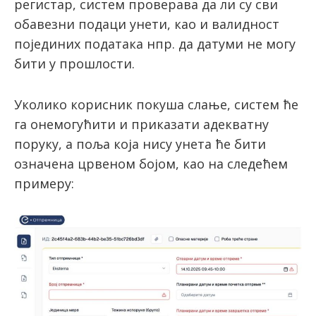
регистар, систем проверава да ли су сви
обавезни подаци унети, као и валидност
појединих података нпр. да датуми не могу
бити у прошлости.
Уколико корисник покуша слање, систем ће
га онемогућити и приказати адекватну
поруку, а поља која нису унета ће бити
означена црвеном бојом, као на следећем
примеру: