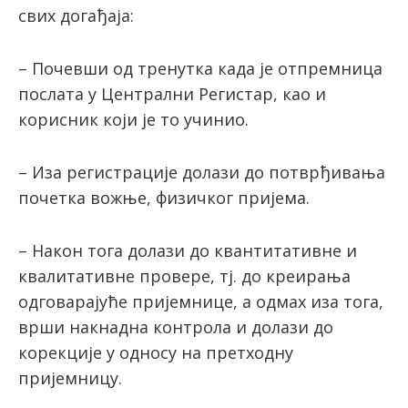
свих догађаја:
– Почевши од тренутка када је отпремница
послата у Централни Регистар, као и
корисник који је то учинио.
– Иза регистрације долази до потврђивања
почетка вожње, физичког пријема.
– Након тога долази до квантитативне и
квалитативне провере, тј. до креирања
одговарајуће пријемнице, а одмах иза тога,
врши накнадна контрола и долази до
корекције у односу на претходну
пријемницу.