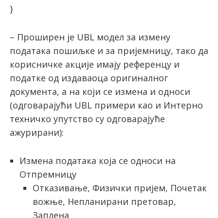
}
– Проширен је UBL модел за измену
података пошиљке и за пријемницу, тако да
корисничке акције имају референцу и
податке од издаваоца оригиналног
документа, а на који се измена и односи
(одговарајући UBL примери као и Интерно
техничко упутство су одговарајуће
ажурирани):
Измена података која се односи на
Отпремницу
Отказивање, Физички пријем, Почетак
вожње, Непланирани претовар,
Заплена