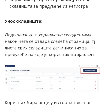
складишта за предузеће из Регистра
Унос складишта:
Подешавања
->
Управљање складиштима
–
након чега се отвара следећа страница, тј
листа свих складишта дефинисаних за
предузеће на које је корисник пријављен:
Корисник бира опцију из горњег десног