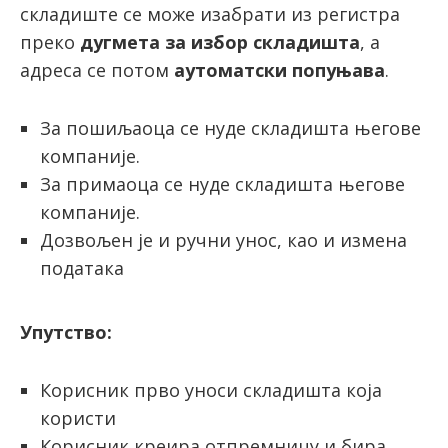
складиште се може изабрати из регистра
преко
дугмета за избор складишта
, а
адреса се потом
аутоматски попуњава
.
За пошиљаоца се нуде складишта његове
компаније.
За примаоца се нуде складишта његове
компаније.
Дозвољен је и ручни унос, као и измена
података
Упутство:
Корисник прво уноси складишта која
користи
Корисник креира отпремницу и бира