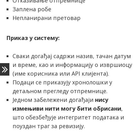
Отказивање отпремнице
Заплена робе
Непланирани претовар
Приказ у систему:
Сваки догађај садржи назив, тачан датум
и време, као и информацију о извршиоцу
(име корисника или API клијента).
Подаци се приказују хронолошки у
детаљном прегледу отпремнице.
Једном забележени догађаји
нису
измењиви нити могу бити обрисани
,
што обезбеђује интегритет података и
поуздан траг за ревизију.