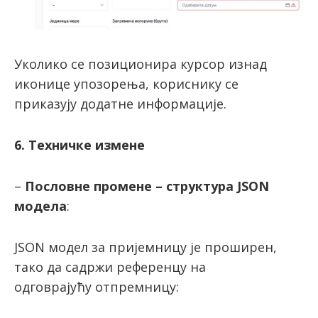
Уколико се позиционира курсор изнад
иконице упозорења, кориснику се
приказују додатне информације.
6. Техничке измене
–
Пословне промене – структура JSON
модела
:
JSON модел за пријемницу је проширен,
тако да садржи референцу на
одговрајућу отпремницу: