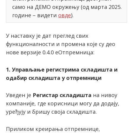
само на ДЕМО окружењу (од марта 2025.
године – видети
овде
).
latinica
У наставку је дат преглед свих
функционалности и промена које су део
нове верзије 0.4.0 еОтпремница:
1. Управљање регистрима складишта и
одабир складишта у отпремници
Уведен је
Регистар складишта
на нивоу
компаније, где корисници могу да додају,
уређују и бришу своја складишта.
Приликом креирања отпремнице,