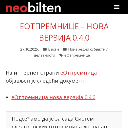
Почетна
ЕОТПРЕМНИЦЕ – НОВА
Претрага
ВЕРЗИЈА 0.4.0
Актуелно
27.10.2025.
Вести
Привредни субјекти /
делатности
еОтпремнице
Подаци
На интернет страни
еОтпремница
Линкови
објављен је следећи документ:
О нама
еОтпремница нова верзија 0.4.0
Претплата
Подсећамо да је за сада Систем
Пријава
електронских отпремница доступан