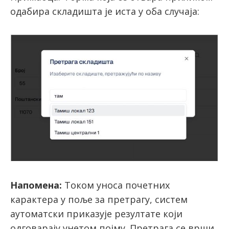
одабира складишта је иста у оба случаја:
Напомена:
Током уноса почетних
карактера у поље за претрагу, систем
аутоматски приказује резултате који
одговарају унетом појму. Претрага се врши