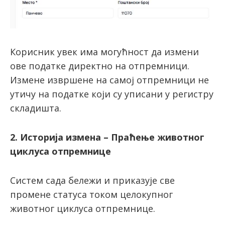
Корисник увек има могућност да измени
ове податке директно на отпремници.
Измене извршене на самој отпремници не
утичу на податке који су уписани у регистру
складишта.
2. Историја измена – Праћење животног
циклуса отпремнице
Систем сада бележи и приказује све
промене статуса током целокупног
животног циклуса отпремнице.