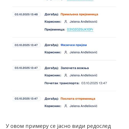
У овом примеру се јасно види редослед