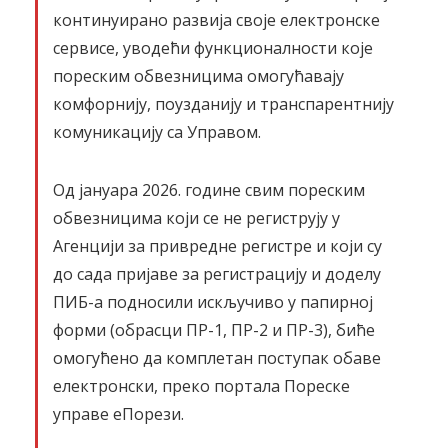
континуирано развија своје електронске
сервисе, уводећи функционалности које
пореским обвезницима омогућавају
комфорнију, поузданију и транспарентнију
комуникацију са Управом.
Од јануара 2026. године свим пореским
обвезницима који се не региструју у
Агенцији за привредне регистре и који су
до сада пријаве за регистрацију и доделу
ПИБ-а подносили искључиво у папирној
форми (обрасци ПР-1, ПР-2 и ПР-3), биће
омогућено да комплетан поступак обаве
електронски, преко портала Пореске
управе еПорези.