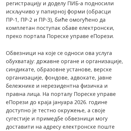
регистрацију и доделу ПИБ-а подносили
искључиво у папирној форми (обрасци
ПР-1, ПР-2 и ПР-3), биће омогућено да
latinica
комплетан поступак обаве електронски,
преко портала Пореске управе еПорези.
Обвезници на које се односи ова услуга
обухватају: државне органе и организације,
синдикате, образовне установе, верске
организације, фондове, адвокате, јавне
бележнике и нерезидентна физичка и
правна лица. На порталу Пореске управе
еПорези до краја јануара 2026. године
доступно је тестно окружење, а своје
сугестије и примедбе обвезници могу
доставити на адресу електронске поште