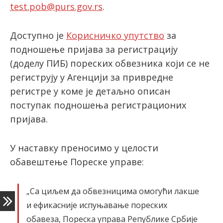
test.pob@purs.gov.rs
.
Доступно је
Корисничко упутство
за
подношење пријава за регистрацију
(доделу ПИБ) пореских обвезника који се не
региструју у Агенцији за привредне
регистре у коме је детаљно описан
поступак подношења регистрационих
пријава.
У наставку преносимо у целости
обавештење Пореске управе:
„Са циљем да обвезницима омогући лакше
и ефикасније испуњавање пореских
обавеза, Пореска управа Републике Србије