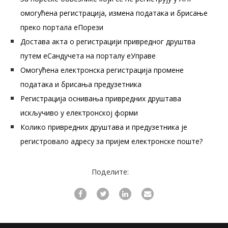
омогућена регистрација, измена података и брисање
преко портала еПорези
Достава акта о регистрацији привредног друштва
путем еСандучета на порталу еУправе
Омогућена електронска регистрација промене
података и брисања предузетника
Регистрација оснивања привредних друштава
искључиво у електронској форми
Колико привредних друштава и предузетника је
регистровало адресу за пријем електронске поште?
Поделите: