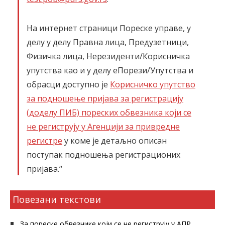
На интернет страници Пореске управе, у
делу у делу Правна лица, Предузетници,
Физичка лица, Нерезиденти/Корисничка
упутства као и у делу еПорези/Упутства и
обрасци доступно је
Корисничко упутство
за подношење пријава за регистрацију
(доделу ПИБ) пореских обвезника који се
не региструју у Агенцији за привредне
регистре
у коме је детаљно описан
поступак подношења регистрационих
пријава.“
Повезани текстови
За пореске обвезнике који се не региструју у АПР