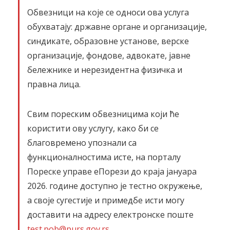
Обвезници на које се односи ова услуга
обухватају: државне органе и организације,
синдикате, образовне установе, верске
организације, фондове, адвокате, јавне
бележнике и нерезидентна физичка и
правна лица.
Свим пореским обвезницима који ће
користити ову услугу, како би се
благовремено упознали са
функционалностима исте, на порталу
Пореске управе еПорези до краја јануара
2026. године доступно је тестно окружење,
а своје сугестије и примедбе исти могу
доставити на адресу електронске поште
test.pob@purs.gov.rs
.