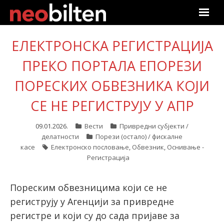
Почетна
ЕЛЕКТРОНСКА РЕГИСТРАЦИЈА
Претрага
ПРЕКО ПОРТАЛА ЕПОРЕЗИ
ПОРЕСКИХ ОБВЕЗНИКА КОЈИ
Актуелно
СЕ НЕ РЕГИСТРУЈУ У АПР
Подаци
09.01.2026.
Вести
Привредни субјекти /
Линкови
делатности
Порези (остало) / фискалне
касе
Електронско пословање
,
Обвезник
,
Оснивање -
Регистрација
О нама
Претплата
Пореским обвезницима који се не
региструју у Агенцији за привредне
Пријава
регистре и који су до сада пријаве за