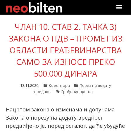
Почетна
ЧЛАН 10. СТАВ 2. ТАЧКА 3)
ЗАКОНА О ПДВ – ПРОМЕТ ИЗ
Претрага
ОБЛАСТИ ГРАЂЕВИНАРСТВА
Актуелно
САМО ЗА ИЗНОСЕ ПРЕКО
Подаци
500.000 ДИНАРА
Линкови
18.11.2020.
Коментари
Порез на додату
вредност
Грађевинарство
О нама
Претплата
Нацртом закона о изменама и допунама
Закона о порезу на додату вредност
Пријава
предвиђено је, поред осталог, да ће убудуће