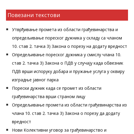
Повезани текстови
Утврђивање промета из области грађевинарства и
опредељивање пореског дужника у складу са чланом
10. став 2. тачка 3) Закона о порезу на додату вредност
Опредељивање пореског дужника у смислу члана 10.
став 2. тачка 3) Закона о ПДВ у случају када обвезник
ПДВ врши испоруку добара и пружање услуга у оквиру
изградње јавног парка
Порески дужник када се промет из области
грађевинарства врши страном лицу
Опредељивање промета из области грађевинарства из
члана 10. став 2. тачка 3) Закона о порезу да додату
вредност
Нови Колективни уговор за грађевинарство и