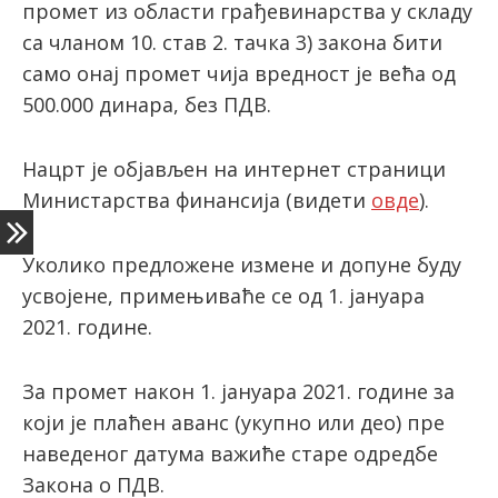
промет из области грађевинарства у складу
са чланом 10. став 2. тачка 3) закона бити
само онај промет чија вредност је већа од
latinica
500.000 динара, без ПДВ.
Нацрт је објављен на интернет страници
Министарства финансија (видети
овде
).
Уколико предложене измене и допуне буду
усвојене, примењиваће се од 1. јануара
2021. године.
За промет након 1. јануара 2021. године за
који је плаћен аванс (укупно или део) пре
наведеног датума важиће старе одредбе
Закона о ПДВ.